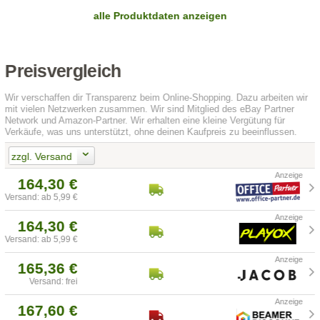
alle Produktdaten anzeigen
Preisvergleich
Wir verschaffen dir Transparenz beim Online-Shopping. Dazu arbeiten wir
mit vielen Netzwerken zusammen. Wir sind Mitglied des eBay Partner
Network und Amazon-Partner. Wir erhalten eine kleine Vergütung für
Verkäufe, was uns unterstützt, ohne deinen Kaufpreis zu beeinflussen.
zzgl. Versand
164,30 €
Versand: ab 5,99 €
164,30 €
Versand: ab 5,99 €
165,36 €
Versand: frei
167,60 €