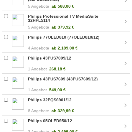
5 Angebote
ab
588,00 €
Philips Professional TV MediaSuite
32HFL5114
5 Angebote
ab
379,92 €
Philips 77OLED810 (77OLED810/12)
4 Angebote
ab
2.189,00 €
Philips 43PUS7009/12
1 Angebot
268,18 €
Philips 43PUS7609 (43PUS7609/12)
1 Angebot
549,00 €
Philips 32PQS6901/12
8 Angebote
ab
329,99 €
Philips 65OLED950/12
3 Angebote
ab
2.499,00 €