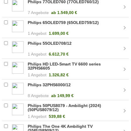
Philips 77OLED760 (77OLED760/12)
7 Angebote
ab
1.549,00 €
Philips 65OLED759 (65OLED759/12)
1 Angebot
1.699,00 €
Philips 55OLED708/12
1 Angebot
6.612,70 €
Philips HD LED-Smart TV 6600 series
32PHS6605
1 Angebot
1.326,82 €
Philips 32PHS6000/12
8 Angebote
ab
149,99 €
Philips 50PUS8079 - Ambilight (2024)
(50PUS8079/12)
1 Angebot
539,88 €
Philips The One 4K Ambilight TV
(55PUS8909/12)