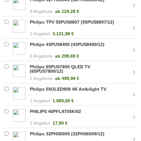
8 Angebote
ab
129,28 €
Philips TPV 55PUS8807 (55PUS8807/12)
1 Angebot
3.131,98 €
Philips 43PUS8400 (43PUS8400/12)
6 Angebote
ab
299,69 €
Philips 65PUS7800 QLED TV
(65PUS7800/12)
2 Angebote
ab
499,99 €
Philips 55OLED908 4K Ambilight TV
1 Angebot
1.989,00 €
PHILIPS 40PFL9705K/02
1 Angebot
17,90 €
Philips 32PHS6009 (32PHS6009/12)