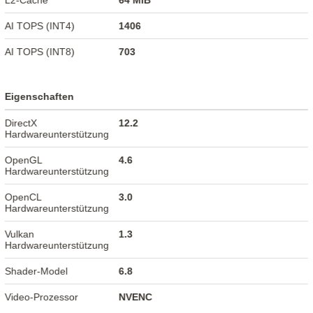
L2-Cache
64 MiB
AI TOPS (INT4)
1406
AI TOPS (INT8)
703
Eigenschaften
DirectX
12.2
Hardwareunterstützung
OpenGL
4.6
Hardwareunterstützung
OpenCL
3.0
Hardwareunterstützung
Vulkan
1.3
Hardwareunterstützung
Shader-Model
6.8
Video-Prozessor
NVENC