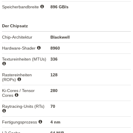
Speicherbandbreite
896 GB/s
Der Chipsatz
Chip-Architektur
Blackwell
Hardware-Shader
8960
Textureinheiten (MTUs)
336
Rastereinheiten
128
(ROPs)
Ki-Cores / Tensor
280
Cores
Raytracing-Units (RTs)
70
Fertigungsprozess
4 nm