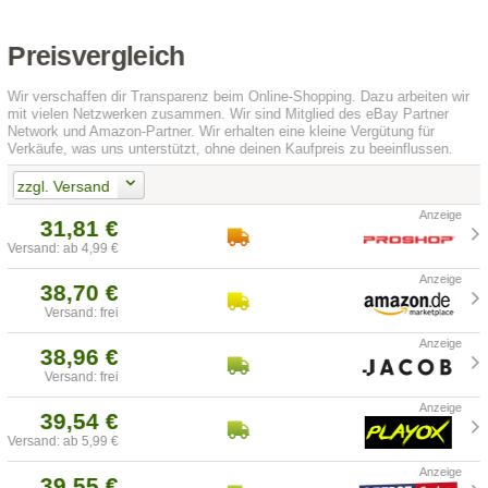
Preisvergleich
Wir verschaffen dir Transparenz beim Online-Shopping. Dazu arbeiten wir
mit vielen Netzwerken zusammen. Wir sind Mitglied des eBay Partner
Network und Amazon-Partner. Wir erhalten eine kleine Vergütung für
Verkäufe, was uns unterstützt, ohne deinen Kaufpreis zu beeinflussen.
zzgl. Versand
31,81 €
Versand: ab 4,99 €
38,70 €
Versand: frei
38,96 €
Versand: frei
39,54 €
Versand: ab 5,99 €
39,55 €