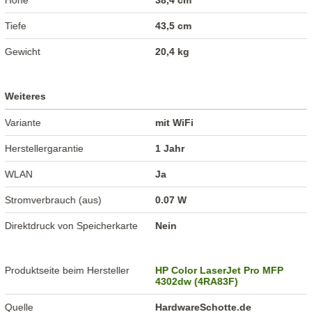
Höhe
38,4 cm
Tiefe
43,5 cm
Gewicht
20,4 kg
Weiteres
Variante
mit WiFi
Herstellergarantie
1 Jahr
WLAN
Ja
Stromverbrauch (aus)
0.07 W
Direktdruck von Speicherkarte
Nein
Produktseite beim Hersteller
HP Color LaserJet Pro MFP
4302dw (4RA83F)
Quelle
HardwareSchotte.de