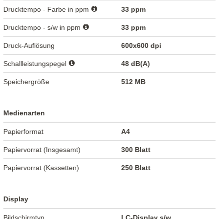
Drucktempo - Farbe in ppm
33 ppm
Drucktempo - s/w in ppm
33 ppm
Druck-Auflösung
600x600 dpi
Schallleistungspegel
48 dB(A)
Speichergröße
512 MB
Medienarten
Papierformat
A4
Papiervorrat (Insgesamt)
300 Blatt
Papiervorrat (Kassetten)
250 Blatt
Display
Bildschirmtyp
LC-Display s/w