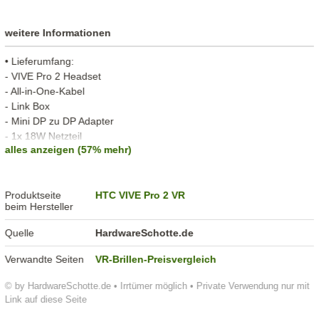
weitere Informationen
• Lieferumfang:
- VIVE Pro 2 Headset
- All-in-One-Kabel
- Link Box
- Mini DP zu DP Adapter
- 1x 18W Netzteil
alles anzeigen (57% mehr)
- Linsenreinigungstuch
- Linsenschutzabdeckung
- Hörmuscheln
Produktseite
HTC VIVE Pro 2 VR
- DisplayPort-Kabel
beim Hersteller
- USB 3.0 Kabel
- Produktspezifikationen
Quelle
HardwareSchotte.de
- Anleitungen (Kurzanleitung, Sicherheitshinweise, Garantiehinweise,
Anleitung für IPD-Einstellung, VIVE Logo Aufkleber)
Verwandte Seiten
VR-Brillen-Preisvergleich
© by HardwareSchotte.de • Irrtümer möglich • Private Verwendung nur mit
Link auf diese Seite