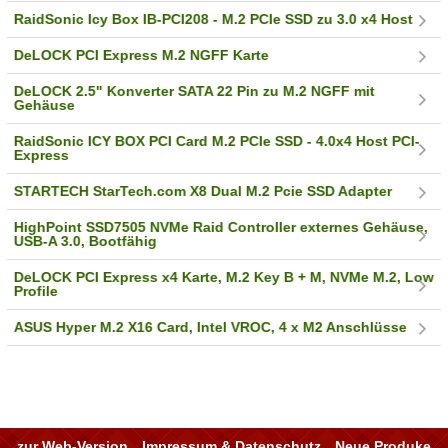
RaidSonic Icy Box IB-PCI208 - M.2 PCIe SSD zu 3.0 x4 Host
DeLOCK PCI Express M.2 NGFF Karte
DeLOCK 2.5" Konverter SATA 22 Pin zu M.2 NGFF mit
Gehäuse
RaidSonic ICY BOX PCI Card M.2 PCIe SSD - 4.0x4 Host PCI-
Express
STARTECH StarTech.com X8 Dual M.2 Pcie SSD Adapter
HighPoint SSD7505 NVMe Raid Controller externes Gehäuse,
USB-A 3.0, Bootfähig
DeLOCK PCI Express x4 Karte, M.2 Key B + M, NVMe M.2, Low
Profile
ASUS Hyper M.2 X16 Card, Intel VROC, 4 x M2 Anschlüsse
zur Web-Version
Impressum & Datenschutz
Neue Produke