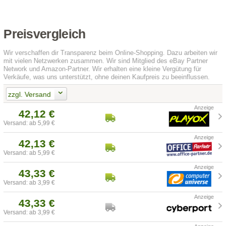
Preisvergleich
Wir verschaffen dir Transparenz beim Online-Shopping. Dazu arbeiten wir
mit vielen Netzwerken zusammen. Wir sind Mitglied des eBay Partner
Network und Amazon-Partner. Wir erhalten eine kleine Vergütung für
Verkäufe, was uns unterstützt, ohne deinen Kaufpreis zu beeinflussen.
zzgl. Versand
42,12 €
Versand: ab 5,99 €
42,13 €
Versand: ab 5,99 €
43,33 €
Versand: ab 3,99 €
43,33 €
Versand: ab 3,99 €