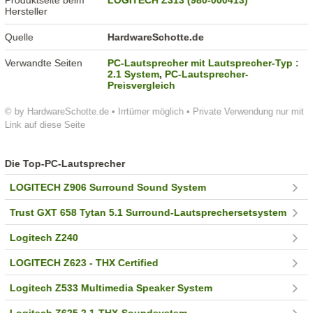
Produktseite beim
LOGITECH Z313 (980-000413)
Hersteller
Quelle
HardwareSchotte.de
Verwandte Seiten
PC-Lautsprecher mit Lautsprecher-Typ :
2.1 System
,
PC-Lautsprecher-
Preisvergleich
© by HardwareSchotte.de • Irrtümer möglich • Private Verwendung nur mit
Link auf diese Seite
Die Top-PC-Lautsprecher
LOGITECH Z906 Surround Sound System
Trust GXT 658 Tytan 5.1 Surround-Lautsprechersetsystem
Logitech Z240
LOGITECH Z623 - THX Certified
Logitech Z533 Multimedia Speaker System
Logitech Z625 2.1-THX-Soundsystem