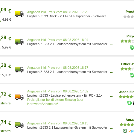
,
09
€
Pros
Preis vom 08.08.2026 17:29
Logitech Z533 Black - 2.1 PC-Lautsprecher - Schwarz
...
4,99 €
5099206058675
,
Pla
29
€
Preis vom 08.08.2026 18:04
Logitech Z-533 2.1-Lautsprechersystem mit Subwoofer
...
5,99 €
980-001054
,
Office-P
30
€
Preis vom 08.08.2026 18:17
Logitech Z-533 2.1-Lautsprechersystem mit Subwoofer
...
5,99 €
980-001054
Preis vom 08.08.2026 17:32
,
Jacob Ele
72
€
Logitech Z533 - Lautsprechersystem - für PC - 2.1-
...
Kanal - 60 Watt (Gesamt) (980-001054)
Preis gilt nur bei direktem Einstieg über
HardwareSchotte.de!
,
Ama
74
€
Preis vom 08.08.2026 18:13
Logitech Z533 2.1 Lautsprecher-System mit Subwoofer
...
2229702 5099206058675 Elektronik & Foto/Elektronik