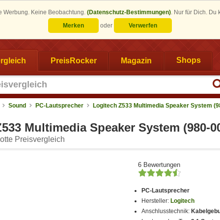
eine Werbung. Keine Beobachtung.
(Datenschutz-Bestimmungen)
.
Nur für Dich. Du
Merken
oder
Verwerfen
rgleich
PreisRocker
Magazin
Shops
Sound
PC-Lautsprecher
Logitech Z533 Multimedia Speaker System (9
Z533 Multimedia Speaker System (980-0
tte Preisvergleich
6 Bewertungen
PC-Lautsprecher
Hersteller:
Logitech
Anschlusstechnik:
Kabelgeb