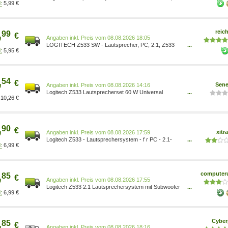
5,99 €
Kraftvoller Sound 980-001054
,
reich
99
€
Preis vom 08.08.2026 18:05
LOGITECH Z533 SW - Lautsprecher, PC, 2.1, Z533
...
5,95 €
980-001054
,
54
€
Sene
Preis vom 08.08.2026 14:16
Logitech Z533 Lautsprecherset 60 W Universal
...
10,26 €
Schwarz 2.1 980-001054 5099206058675
,
90
€
xitr
Preis vom 08.08.2026 17:59
Logitech Z533 - Lautsprechersystem - f r PC - 2.1-
...
6,99 €
Kanal - 60 Watt (Gesamt) 980-001054
,
computeru
85
€
Preis vom 08.08.2026 17:55
Logitech Z533 2.1 Lautsprechersystem mit Subwoofer
...
6,99 €
980-001054
,
Cyber
85
€
Preis vom 08.08.2026 18:16