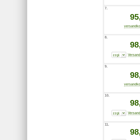
7.
95
8.
98
9.
98
10.
98
11.
98