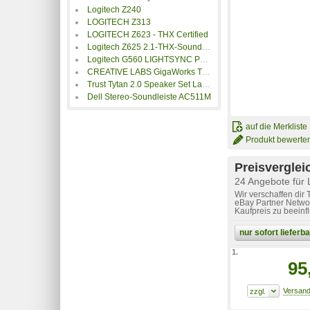
Logitech Z240
LOGITECH Z313
LOGITECH Z623 - THX Certified
Logitech Z625 2.1-THX-Soundsystem
Logitech G560 LIGHTSYNC PC-Gaming-Lautsprecher
CREATIVE LABS GigaWorks T40 Series II
Trust Tytan 2.0 Speaker Set Lautsprecherset
Dell Stereo-Soundleiste AC511M
auf die Merkliste
Produkt bewerte
Preisverglei
24 Angebote für
Wir verschaffen dir
eBay Partner Networ
Kaufpreis zu beeinf
nur sofort liefer
1.
95