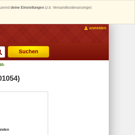
 kannst
deine Einstellungen
(z.b. Versandkostenanzeige)
anmelden
Suchen
80-
01054)
unden