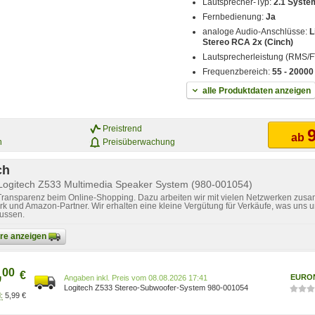
Lautsprecher-Typ:
2.1 Syste
Fernbedienung:
Ja
analoge Audio-Anschlüsse:
L
Stereo RCA 2x (Cinch)
Lautsprecherleistung (RMS/
Frequenzbereich:
55 - 20000
alle Produktdaten anzeigen
Preistrend
9
ab
n
Preisüberwachung
ch
 Logitech Z533 Multimedia Speaker System (980-001054)
 Transparenz beim Online-Shopping. Dazu arbeiten wir mit vielen Netzwerken zusa
k und Amazon-Partner. Wir erhalten eine kleine Vergütung für Verkäufe, was uns u
lussen.
bare anzeigen
,
00
€
EURO
Preis vom 08.08.2026 17:41
Logitech Z533 Stereo-Subwoofer-System 980-001054
5,99 €