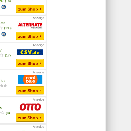
(18)
zum Shop
nate
(130)
zum Shop
V
(17)
zum Shop
lue
zum Shop
o
(4)
zum Shop