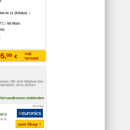
m
ine-In 1x (Klinke) •
FTC):
60 Watt
 Hz
zzgl.
5,
00
€
Versand
mmen. Wir sind Mitglied des
nterstützt, ohne deinen
Versandkosten einblenden
NICS
zum Shop