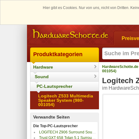
Hier gibt es Cookies. Nur von uns, nicht von Dritten. K
Preisve
Produktkategorien
Hardware
HardwareSchotte.de
001054)
Sound
Logitech 
PC-Lautsprecher
im HardwareScho
Logitech Z533 Multimedia
Speaker System (980-
001054)
Verwandte Seiten
Die Top-PC-Lautsprecher
LOGITECH Z906 Surround Sound System
Trust GXT 658 Tytan 5.1 Surround-Lautsprechersetsystem