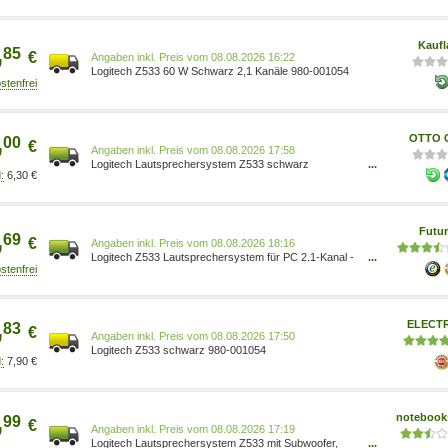
& Foto/Hifi & Audio/Hifi-Lautsprecher/Lautsprecher-
Systeme Elektronik & Foto/Arborist Merchandising
Root/Self Service/Special Features Stores/663e9
,
Kaufl
85
€
Preis vom 08.08.2026 16:22
Logitech Z533 60 W Schwarz 2,1 Kanäle 980-001054
,
OTTO O
00
€
Preis vom 08.08.2026 17:58
Logitech Lautsprechersystem Z533 schwarz
...
6,30 €
5099206058675
,
Futur
69
€
Preis vom 08.08.2026 18:16
Logitech Z533 Lautsprechersystem für PC 2.1-Kanal -
...
60 Watt (Gesamt) Schwarz (980-001054)
,
ELECT
83
€
Preis vom 08.08.2026 17:50
Logitech Z533 schwarz 980-001054
7,90 €
,
notebooks
99
€
Preis vom 08.08.2026 17:19
Logitech Lautsprechersystem Z533 mit Subwoofer,
...