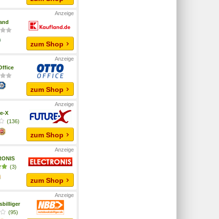
and
zum Shop
ffice
zum Shop
e-X
(136)
zum Shop
RONIS
(3)
zum Shop
billiger
(95)