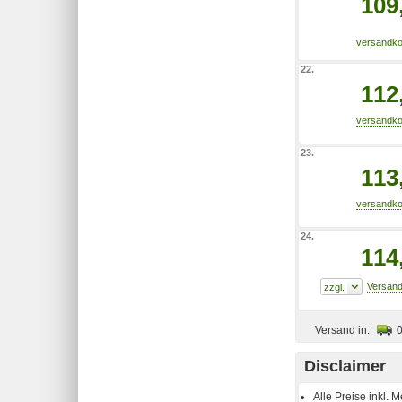
109
22.
112
23.
113
24.
114
Versand in:
Disclaimer