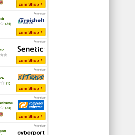
zum Shop
elt
(34)
zum Shop
tic
zum Shop
a24
(1)
zum Shop
niverse
(34)
zum Shop
port