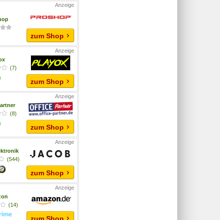
hop
zum Shop
yox
(7)
zum Shop
artner
(8)
zum Shop
ktronik
(544)
zum Shop
zon
(14)
zum Shop