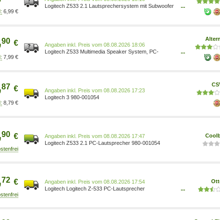
Logitech Z533 2.1 Lautsprechersystem mit Subwoofer
...
6,99 €
980-001054
,
Alter
90
€
Preis vom 08.08.2026 18:06
Logitech Z533 Multimedia Speaker System, PC-
...
7,99 €
Lautsprecher 980-001054 schwarz Kanäle: 2.1
Frequenzbereich: 55 Hz - 20 kHz 1215538
,
CS
87
€
Preis vom 08.08.2026 17:23
Logitech 3 980-001054
8,79 €
,
90
€
Coolb
Preis vom 08.08.2026 17:47
Logitech Z533 2.1 PC-Lautsprecher 980-001054
,
72
€
Ott
Preis vom 08.08.2026 17:54
Logitech Logitech Z-533 PC-Lautsprecher
...
5099206058675