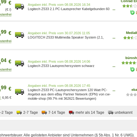
,
99
Conrad El
€
Preis vom 08.08.2026 16:34
Logitech Z533 2.1 PC-Lautsprecher Kabelgebunden 60
...
(€ /)
W Schwarz 5099206058675
,
99
€
MediaM
Preis vom 30.07.2026 11:05
LOGITECH Z533 Multimedia Speaker System (2.1,
...
Schwarz 980-001054
,
büros
04
€
Preis vom 08.08.2026 14:06
Logitech Z533 Lautsprechersystem schwarz
...
5099206058675
,
Preis vom 08.08.2026 17:45
99
€
eb
Logitech Z533 PC-Lautsprechersystem 120 Watt PC-
...
Lautsprecher Laptop Boxen AUX 5099206058675
Angebot aus dem eBay Partner Network (EPN) von cw-
6,95 €
mobile-shop (99.7% mit 362621 Bewertungen)
0-2 Tage
2-7 Tage
7-14 Tage
mehr als 14 Tage
unbekannt