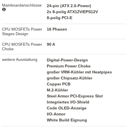
Mainboardanschlüsse
24-pin (ATX 2.0-Power)
2x 8-polig ATX12V/EPS12V
8-polig PCI-E
CPU MOSFETs Power
16 Phasen
Stages Design
CPU MOSFETs Power
90 A
Choke
weitere Ausstattung
Digital-Power-Design
Premium Power Choke
großer VRM-Kühler mit Heatpipes
großer Chipsatz-Kühler
Copper PCB
M.2-Kühler
Steel Armor PCI-Express Slot
Integriertes I/O-Shield
Code OLED-Anzeige
I/O-Armor
White Build Eignung