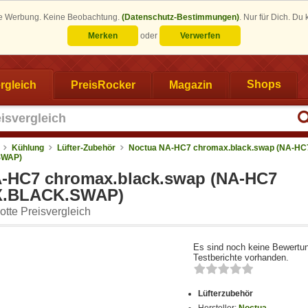
eine Werbung. Keine Beobachtung.
(Datenschutz-Bestimmungen)
.
Nur für Dich. Du
Merken
oder
Verwerfen
rgleich
PreisRocker
Magazin
Shops
Kühlung
Lüfter-Zubehör
Noctua NA-HC7 chromax.black.swap (NA-HC
SWAP)
-HC7 chromax.black.swap (NA-HC7
.BLACK.SWAP)
tte Preisvergleich
Es sind noch keine Bewertu
Testberichte vorhanden.
Lüfterzubehör