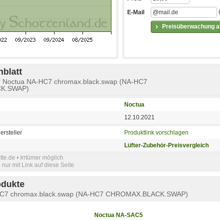
E-Mail
Preisüberwachung ak
blatt
ör Noctua NA-HC7 chromax.black.swap (NA-HC7
K.SWAP)
Noctua
12.10.2021
ersteller
Produktlink vorschlagen
Lüfter-Zubehör-Preisvergleich
e.de • Irrtümer möglich
nur mit Link auf diese Seite
odukte
HC7 chromax.black.swap (NA-HC7 CHROMAX.BLACK.SWAP)
Noctua NA-SAC5