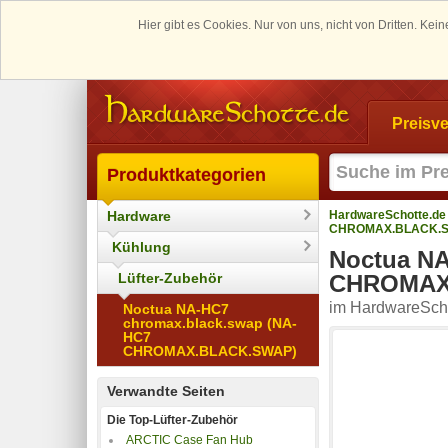
Hier gibt es Cookies. Nur von uns, nicht von Dritten. K
Preisve
Produktkategorien
Hardware
HardwareSchotte.de
CHROMAX.BLACK.
Kühlung
Noctua NA
Lüfter-Zubehör
CHROMAX
im HardwareScho
Noctua NA-HC7
chromax.black.swap (NA-
HC7
CHROMAX.BLACK.SWAP)
Verwandte Seiten
Die Top-Lüfter-Zubehör
ARCTIC Case Fan Hub