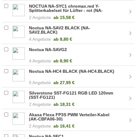
NOCTUA NA-SYC1 chromax.red Y-
Splitterkabelset für Lüfter - rot (NA-
SYC1.red)
2 Angebote
ab
15,58 €
Noctua NA-SAV2 BLACK (NA-
SAV2.BLACK)
4 Angebote
ab
8,80 €
Noctua NA-SAVG2
4 Angebote
ab
8,90 €
Noctua NA-HC4 BLACK (NA-HC4.BLACK)
5 Angebote
ab
27,95 €
Silverstone SST-FG121 RGB LED 120mm
(SST-FG121)
2 Angebote
ab
18,31 €
Akasa Flexa FP3S PWM Verteiler-Kabel
(AK-CBFA06-30)
2 Angebote
ab
16,41 €
Noctua NA-SEC1