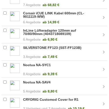
7 Angebote
ab
68,82 €
Corsair iCUE LINK Kabel 600mm (CL-
9011119-WW)
6 Angebote
ab
14,99 €
InLine Lüfteradapter 120mm auf
70/80/90mm (4043718089109)
6 Angebote
ab
6,90 €
SILVERSTONE FF123 (SST-FF123B)
3 Angebote
ab
7,49 €
Noctua NA-SYC1
8 Angebote
ab
9,39 €
Noctua NA-SAV4
5 Angebote
ab
8,80 €
CRYORIG Customod Cover for R1
2
2 Angebote
ab
15,19 €