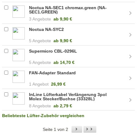
Noctua NA-SEC1 chromax.green (NA-
SEC1.GREEN)
3 Angebote
ab
9,90 €
Noctua NA-SYC2
5 Angebote
ab
9,90 €
Supermicro CBL-0296L
5 Angebote
ab
14,70 €
FAN-Adapter Standard
1 Angebot
26,99 €
InLine Lüfterkabel Verlängerung 3pol
Molex Stecker/Buchse (33328L)
8 Angebote
ab
2,79 €
Beliebteste Lüfter-Zubehör vergleichen
Seite 1 von 2