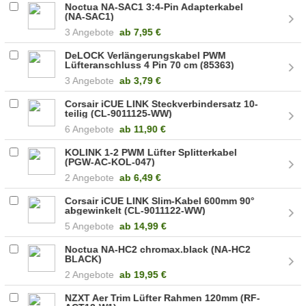
Noctua NA-SAC1 3:4-Pin Adapterkabel
(NA-SAC1)
3 Angebote
ab
7,95 €
DeLOCK Verlängerungskabel PWM
Lüfteranschluss 4 Pin 70 cm (85363)
3 Angebote
ab
3,79 €
Corsair iCUE LINK Steckverbindersatz 10-
teilig (CL-9011125-WW)
6 Angebote
ab
11,90 €
KOLINK 1-2 PWM Lüfter Splitterkabel
(PGW-AC-KOL-047)
2 Angebote
ab
6,49 €
Corsair iCUE LINK Slim-Kabel 600mm 90°
abgewinkelt (CL-9011122-WW)
5 Angebote
ab
14,99 €
Noctua NA-HC2 chromax.black (NA-HC2
BLACK)
2 Angebote
ab
19,95 €
NZXT Aer Trim Lüfter Rahmen 120mm (RF-