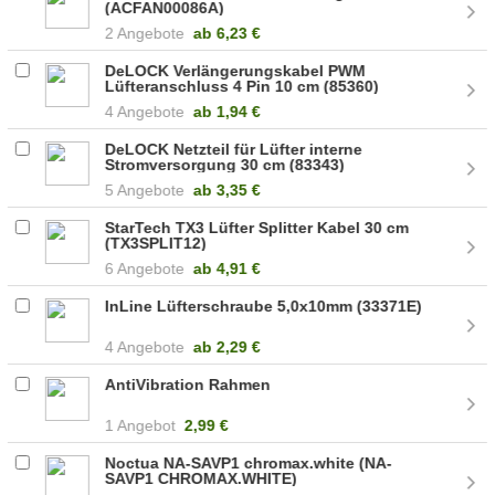
(ACFAN00086A)
2 Angebote
ab
6,23 €
DeLOCK Verlängerungskabel PWM
Lüfteranschluss 4 Pin 10 cm (85360)
4 Angebote
ab
1,94 €
DeLOCK Netzteil für Lüfter interne
Stromversorgung 30 cm (83343)
5 Angebote
ab
3,35 €
StarTech TX3 Lüfter Splitter Kabel 30 cm
(TX3SPLIT12)
6 Angebote
ab
4,91 €
InLine Lüfterschraube 5,0x10mm (33371E)
4 Angebote
ab
2,29 €
AntiVibration Rahmen
1 Angebot
2,99 €
Noctua NA-SAVP1 chromax.white (NA-
SAVP1 CHROMAX.WHITE)