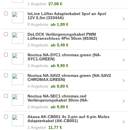
1 Angebot
27,08 €
InLine Lüfter Adapterkabel 3pol an 4pol
12V 0,3m (33344A)
8 Angebote
ab
1,99 €
DeLOCK Verlängerungskabel PWM
Lüfteranschluss 4Pin 50cm (85362)
2 Angebote
ab
5,49 €
Noctua NA-SYC1 chromax.green (NA-
SYC1.GREEN)
2 Angebote
ab
9,90 €
Noctua NA-SAV2 chromax.green (NA-SAV2
CHROMAX.GREEN)
4 Angebote
ab
8,80 €
Noctua NA-SEC1 chromax.red
Verlängerungskabel 30cm (NA-
SEC1.CHROMAX.RED)
2 Angebote
ab
9,90 €
Akasa AK-CB001 4x 3-pin auf 4-pin Molex
Adapterkabel (AK-CB001)
1 Angebot
11,77 €