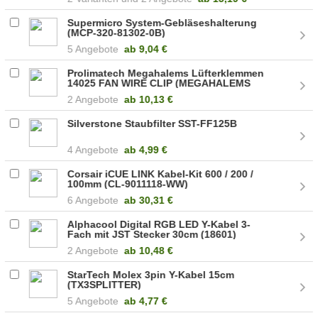
Supermicro System-Gebläseshalterung
(MCP-320-81302-0B)
5 Angebote
ab
9,04 €
Prolimatech Megahalems Lüfterklemmen
14025 FAN WIRE CLIP (MEGAHALEMS
14025 FAN WIRE CLIP)
2 Angebote
ab
10,13 €
Silverstone Staubfilter SST-FF125B
4 Angebote
ab
4,99 €
Corsair iCUE LINK Kabel-Kit 600 / 200 /
100mm (CL-9011118-WW)
6 Angebote
ab
30,31 €
Alphacool Digital RGB LED Y-Kabel 3-
Fach mit JST Stecker 30cm (18601)
2 Angebote
ab
10,48 €
StarTech Molex 3pin Y-Kabel 15cm
(TX3SPLITTER)
5 Angebote
ab
4,77 €