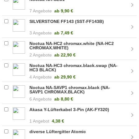
7 Angebote
ab
9,90 €
SILVERSTONE FF143 (SST-FF143B)
3 Angebote
ab
7,49 €
Noctua NA-HC2 chromax.white (NA-HC2
CHROMAX.WHITE)
2 Angebote
ab
22,90 €
Noctua NA-HC3 chromax.black.swap (NA-
HC3 BLACK)
4 Angebote
ab
29,90 €
Noctua NA-SAVP1 chromax.black (NA-
SAVP1 CHROMAX.BLACK)
6 Angebote
ab
8,80 €
Akasa Y-Lüfterkabel 3-Pin (AK-FY320)
1 Angebot
4,38 €
diverse Lüftergitter Atomic