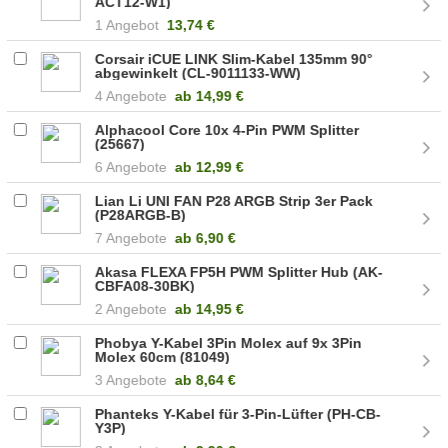
ACT12-W1)
1 Angebot
13,74 €
Corsair iCUE LINK Slim-Kabel 135mm 90°
abgewinkelt (CL-9011133-WW)
4 Angebote
ab
14,99 €
Alphacool Core 10x 4-Pin PWM Splitter
(25667)
6 Angebote
ab
12,99 €
Lian Li UNI FAN P28 ARGB Strip 3er Pack
(P28ARGB-B)
7 Angebote
ab
6,90 €
Akasa FLEXA FP5H PWM Splitter Hub (AK-
CBFA08-30BK)
2 Angebote
ab
14,95 €
Phobya Y-Kabel 3Pin Molex auf 9x 3Pin
Molex 60cm (81049)
3 Angebote
ab
8,64 €
Phanteks Y-Kabel für 3-Pin-Lüfter (PH-CB-
Y3P)