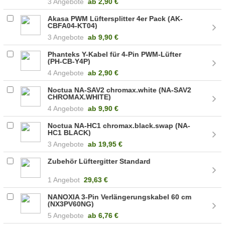
3 Angebote
ab
2,90 €
Akasa PWM Lüftersplitter 4er Pack (AK-
CBFA04-KT04)
3 Angebote
ab
9,90 €
Phanteks Y-Kabel für 4-Pin PWM-Lüfter
(PH-CB-Y4P)
4 Angebote
ab
2,90 €
Noctua NA-SAV2 chromax.white (NA-SAV2
CHROMAX.WHITE)
4 Angebote
ab
9,90 €
Noctua NA-HC1 chromax.black.swap (NA-
HC1 BLACK)
3 Angebote
ab
19,95 €
Zubehör Lüftergitter Standard
1 Angebot
29,63 €
NANOXIA 3-Pin Verlängerungskabel 60 cm
(NX3PV60NG)
5 Angebote
ab
6,76 €