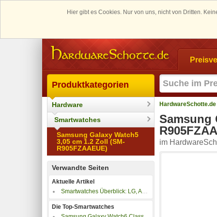
Hier gibt es Cookies. Nur von uns, nicht von Dritten. K
Preisve
Produktkategorien
Hardware
HardwareSchotte.de
Samsung G
Smartwatches
R905FZAA
Samsung Galaxy Watch5
3,05 cm 1.2 Zoll (SM-
im HardwareScho
R905FZAAEUE)
Verwandte Seiten
Aktuelle Artikel
Smartwatches Überblick: LG, Apple, Motorola, Pebble, Sony, Asus, Samsung
Die Top-Smartwatches
Samsung Galaxy Watch6 Classic 47mm