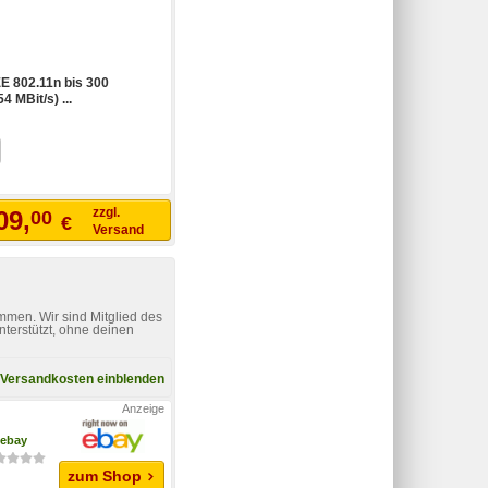
EE 802.11n bis 300
4 MBit/s) ...
zzgl.
09,
00
€
Versand
mmen. Wir sind Mitglied des
nterstützt, ohne deinen
Versandkosten einblenden
ebay
zum Shop