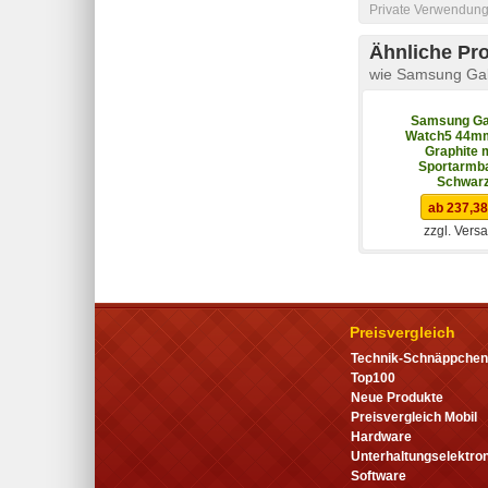
Private Verwendung 
Ähnliche Pr
wie Samsung Gal
Samsung Ga
Watch5 44m
Graphite 
Sportarmb
Schwar
ab 237,38
zzgl. Vers
Preisvergleich
Technik-Schnäppchen
Top100
Neue Produkte
Preisvergleich Mobil
Hardware
Unterhaltungselektron
Software