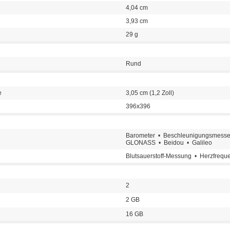
4,04 cm
3,93 cm
29 g
Rund
e
3,05 cm (1,2 Zoll)
396x396
Barometer • Beschleunigungsmess
GLONASS • Beidou • Galileo
Blutsauerstoff-Messung • Herzfrequ
2
2 GB
16 GB