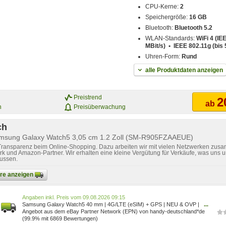
CPU-Kerne:
2
Speichergröße:
16 GB
Bluetooth:
Bluetooth 5.2
WLAN-Standards:
WiFi 4 (IE
MBit/s) • IEEE 802.11g (bis 5
Uhren-Form:
Rund
alle Produktdaten anzeigen
Preistrend
2
ab
n
Preisüberwachung
ch
amsung Galaxy Watch5 3,05 cm 1.2 Zoll (SM-R905FZAAEUE)
 Transparenz beim Online-Shopping. Dazu arbeiten wir mit vielen Netzwerken zusa
k und Amazon-Partner. Wir erhalten eine kleine Vergütung für Verkäufe, was uns u
lussen.
bare anzeigen
Preis vom 09.08.2026 09:15
Samsung Galaxy Watch5 40 mm | 4G/LTE (eSIM) + GPS | NEU & OVP |
...
Graphite SM-R905FZAAEUE
Angebot aus dem eBay Partner Network (EPN) von handy-deutschland*de
(99.9% mit 6869 Bewertungen)