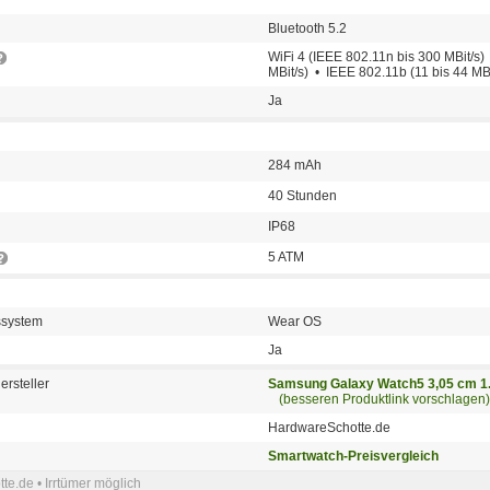
Bluetooth 5.2
WiFi 4 (IEEE 802.11n bis 300 MBit/s)
MBit/s) • IEEE 802.11b (11 bis 44 MBi
Ja
284 mAh
40 Stunden
IP68
5 ATM
bssystem
Wear OS
Ja
ersteller
Samsung Galaxy Watch5 3,05 cm 1
(besseren Produktlink vorschlagen)
HardwareSchotte.de
Smartwatch-Preisvergleich
e.de • Irrtümer möglich