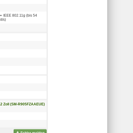
 • IEEE 802.11g (bis 54
t/s)
.2 Zoll (SM-R905FZAAEUE)
Fehler melden