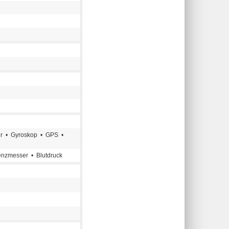
er • Gyroskop • GPS •
enzmesser • Blutdruck