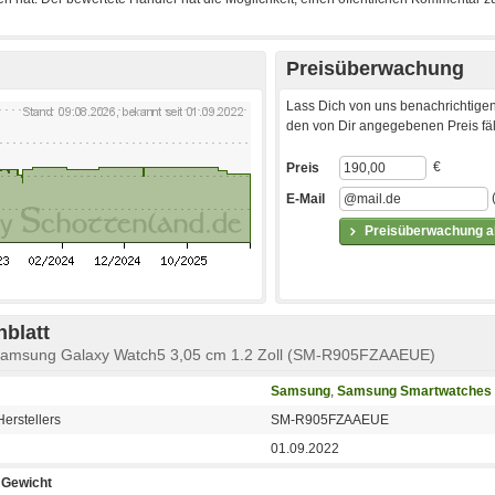
Preisüberwachung
Lass Dich von uns benachrichtigen
den von Dir angegebenen Preis fäll
€
Preis
E-Mail
Preisüberwachung ak
blatt
Samsung Galaxy Watch5 3,05 cm 1.2 Zoll (SM-R905FZAAEUE)
Samsung
,
Samsung Smartwatches
erstellers
SM-R905FZAAEUE
01.09.2022
Gewicht