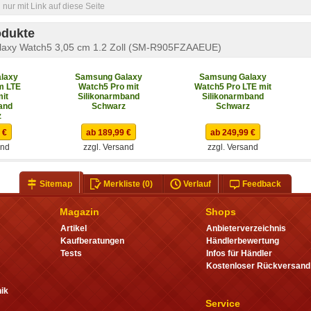
nur mit Link auf diese Seite
odukte
axy Watch5 3,05 cm 1.2 Zoll (SM-R905FZAAEUE)
laxy
Samsung Galaxy
Samsung Galaxy
m LTE
Watch5 Pro mit
Watch5 Pro LTE mit
mit
Silikonarmband
Silikonarmband
and
Schwarz
Schwarz
z
 €
ab 189,99 €
ab 249,99 €
and
zzgl. Versand
zzgl. Versand
Sitemap
Merkliste
(0)
Verlauf
Feedback
Magazin
Shops
Artikel
Anbieterverzeichnis
Kaufberatungen
Händlerbewertung
Tests
Infos für Händler
Kostenloser Rückversand
ik
Service