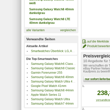
weiß
Samsung Galaxy Watch8 40mm
dunkelgrau
Samsung Galaxy Watch8 LTE
40mm dunkelgrau
alle Varianten
vergleichen
Verwandte Seiten
auf die Merkliste
Produkt bewerte
Aktuelle Artikel
Smartwatches Überblick: LG, Apple, Motorola, Pebble, Sony, Asus, Samsung
Preisverglei
Die Top-Smartwatches
10 Angebote für
Samsung Galaxy Watch6 Classic 47mm
Wir verschaffen dir
Samsung Galaxy Watch8 Classic
eBay Partner Networ
Kaufpreis zu beeinf
Garmin Forerunner 255
Samsung Galaxy Watch8 40mm
nur sofort liefer
Samsung Galaxy Watch Ultra 47mm
Google Pixel Watch 41mm
1.
Samsung Galaxy Watch8 44mm
238,
Apple Watch Series 11
Samsung Galaxy Watch Ultra
Samsung Galaxy Watch7 44mm
2.