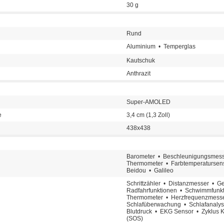
30 g
Rund
Aluminium • Temperglas
Kautschuk
Anthrazit
Super-AMOLED
e
3,4 cm (1,3 Zoll)
438x438
Barometer • Beschleunigungsmess
Thermometer • Farbtemperaturs
Beidou • Galileo
Schrittzähler • Distanzmesser • G
Radfahrfunktionen • Schwimmfunk
Thermometer • Herzfrequenzmess
Schlafüberwachung • Schlafanalys
Blutdruck • EKG Sensor • Zyklus 
(SOS)