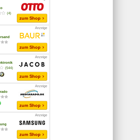
to
(4)
zum Shop
ersand
zum Shop
ektronik
(544)
zum Shop
rado
zum Shop
ung
zum Shop