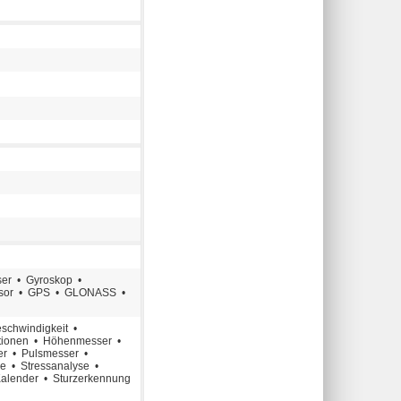
er • Gyroskop •
ensor • GPS • GLONASS •
eschwindigkeit •
tionen • Höhenmesser •
er • Pulsmesser •
e • Stressanalyse •
Kalender • Sturzerkennung