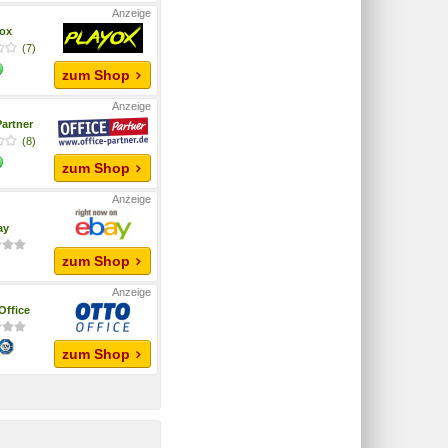
yox
(7)
zum Shop
Partner
(8)
zum Shop
ay
zum Shop
ffice
zum Shop