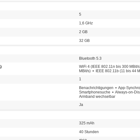
5
1,6 GHz
2 GB
32 GB
Bluetooth 5.3
WiFi 4 (IEEE 802.11n bis 300 MBit/s
MBit/s) • IEEE 802.11b (11 bis 44 M
1
Benachrichtigungen • App-Synchro
Smartphonesuche • Always-on-Dis
Armband wechselbar
Ja
325 mAh
40 Stunden