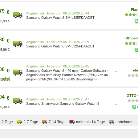
Pla
79
€
Preis vom 06.08.2026 23:44
Samsung Galaxy Watch8 SM-L325FDAADBT
5,99 €
Office-
80
€
Preis vom 06.08.2026 23:59
Samsung Galaxy Watch8 SM-L325FDAADBT
5,99 €
Preis vom 06.08.2026 19:45
00
€
eb
Samsung Galaxy Watch8 - 40 mm - Carbon-Schwarz -
...
intelligente Uhr mit Sportband SM-L325FDAADBT
Angebot aus dem eBay Partner Network (EPN) von ao-
projekt-gmbh (99.3% mit 162585 Bewertungen)
OTTO O
04
€
Preis vom 06.08.2026 23:47
Samsung Smartwatch Samsung Galaxy Watch 8
...
6,30 €
Bluetooth + LTE 40 mm Graphite grau 8806097481218
0-2 Tage
2-7 Tage
7-14 Tage
mehr als 14 Tage
unbekannt