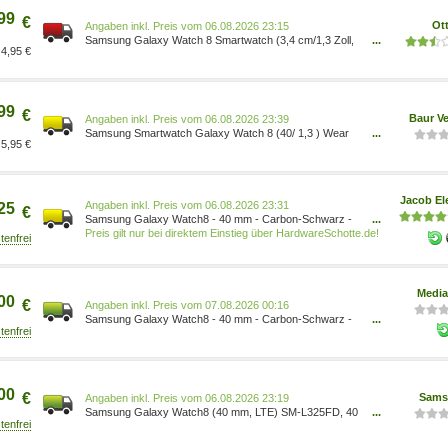
99
€
Ot
Preis vom 06.08.2026 23:15
Samsung Galaxy Watch 8 Smartwatch (3,4 cm/1,3 Zoll,
...
4,95 €
Wear OS by Samsung) 8806097481218
99
€
Baur V
Preis vom 06.08.2026 23:39
Samsung Smartwatch Galaxy Watch 8 (40/ 1,3 ) Wear
...
5,95 €
OS by Samsung 8806097481218
Jacob El
Preis vom 06.08.2026 23:31
25
€
Samsung Galaxy Watch8 - 40 mm - Carbon-Schwarz -
...
intelligente Uhr mit Sportband - Gummi - Graphit -
Preis gilt nur bei direktem Einstieg über HardwareSchotte.de!
Bandgröße: S/M - Anzeige 3.4 cm (1.34 ) (SM-
L325FDAADBT)
Media
00
€
Preis vom 07.08.2026 00:16
Samsung Galaxy Watch8 - 40 mm - Carbon-Schwarz -
...
intelligente Uhr mit Sportband - Gummi - Graphit -
Bandgröße: S/M - Anzeige 3.4 cm (1.34 ) 8806097481218
00
€
Sams
Preis vom 06.08.2026 23:19
Samsung Galaxy Watch8 (40 mm, LTE) SM-L325FD, 40
...
mm Dark Gray 8806097481218