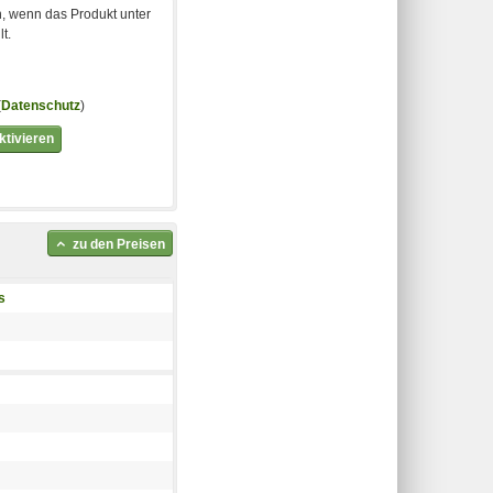
, wenn das Produkt unter
t.
(
Datenschutz
)
tivieren
zu den Preisen
s