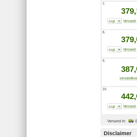
7.
379,
8.
379,
9.
387,
10.
442,
Versand in:
Disclaimer