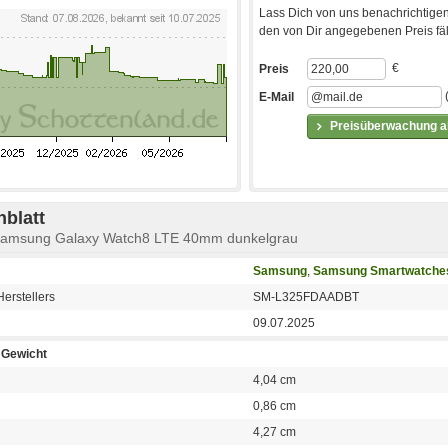
Lass Dich von uns benachrichtigen
den von Dir angegebenen Preis fäll
€
Preis
E-Mail
Preisüberwachung ak
blatt
 Samsung Galaxy Watch8 LTE 40mm dunkelgrau
Samsung
,
Samsung Smartwatche
erstellers
SM-L325FDAADBT
09.07.2025
Gewicht
4,04 cm
0,86 cm
4,27 cm