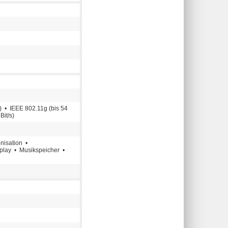
) • IEEE 802.11g (bis 54
Bit/s)
nisation •
play • Musikspeicher •