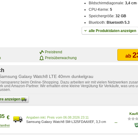
Bildschirmdiagonale:
3,4 cm (
CPU-Kerne:
5
Speichergröße:
32 GB
Bluetooth:
Bluetooth 5.3
alle Produktdaten anzeigen
Preistrend
2
ab
n
Preisüberwachung
ch
 Samsung Galaxy Watch8 LTE 40mm dunkelgrau
 Transparenz beim Online-Shopping. Dazu arbeiten wir mit vielen Netzwerken zusa
k und Amazon-Partner. Wir erhalten eine kleine Vergütung für Verkäufe, was uns u
lussen.
bare anzeigen
Kauf
35
€
Preis vom 06.08.2026 23:11
Samsung Galaxy Watch8 SM-L325FDAAXEF, 3,3 cm
...
(1.3 ), AMOLED, 32 GB, WLAN, GPS, 30 g