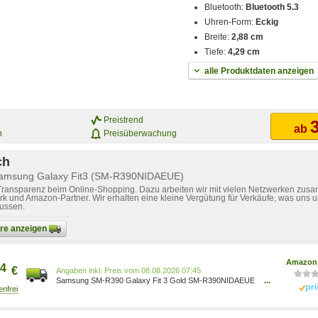
Bluetooth:
Bluetooth 5.3
Uhren-Form:
Eckig
Breite:
2,88 cm
Tiefe:
4,29 cm
alle Produktdaten anzeigen
Preistrend
3
ab
n
Preisüberwachung
ch
Samsung Galaxy Fit3 (SM-R390NIDAEUE)
 Transparenz beim Online-Shopping. Dazu arbeiten wir mit vielen Netzwerken zusa
k und Amazon-Partner. Wir erhalten eine kleine Vergütung für Verkäufe, was uns u
lussen.
bare anzeigen
Amazon 
4
€
Preis vom 08.08.2026 07:45
Samsung SM-R390 Galaxy Fit 3 Gold SM-R390NIDAEUE
...
8806095362151 Elektronik & Foto/Elektronik &
Foto/Wearables-Technologie/Smartwatches Elektronik &
Foto/Arborist Merchandising Root/Self Service/Special