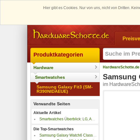
Hier gibt es Cookies. Nur von uns, nicht von Dritten. K
Preisve
Produktkategorien
Hardware
HardwareSchotte.de
Samsung G
Smartwatches
im HardwareScho
Samsung Galaxy Fit3 (SM-
R390NIDAEUE)
Verwandte Seiten
Aktuelle Artikel
Smartwatches Überblick: LG, Apple, Motorola, Pebble, Sony, Asus, Samsung
Die Top-Smartwatches
Samsung Galaxy Watch6 Classic 47mm