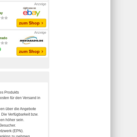
ay
zum Shop
rado
zum Shop