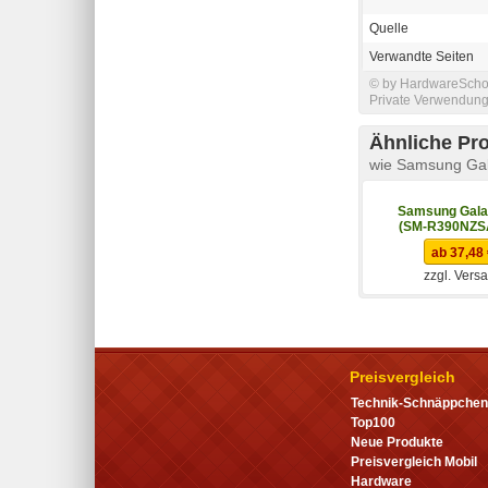
Quelle
Verwandte Seiten
© by HardwareSchott
Private Verwendung 
Ähnliche Pr
wie Samsung Ga
Samsung Galax
(SM-R390NZS
ab 37,48
zzgl. Vers
Preisvergleich
Technik-Schnäppchen
Top100
Neue Produkte
Preisvergleich Mobil
Hardware