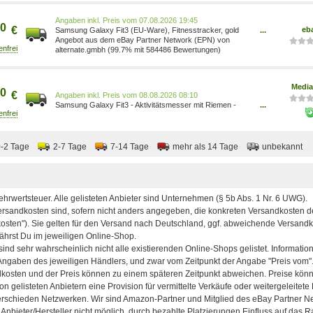
Preis vom 07.08.2026 19:45
0
€
eb
Samsung Galaxy Fit3 (EU-Ware), Fitnesstracker, gold
...
SM-R390NIDAEUE
Angebot aus dem eBay Partner Network (EPN) von
alternate.gmbh (99.7% mit 584486 Bewertungen)
Media
0
€
Preis vom 08.08.2026 08:10
Samsung Galaxy Fit3 - Aktivitätsmesser mit Riemen -
...
Anzeige 4 cm (1.6 ) 8806095362151
0-2 Tage
2-7 Tage
7-14 Tage
mehr als 14 Tage
unbekannt