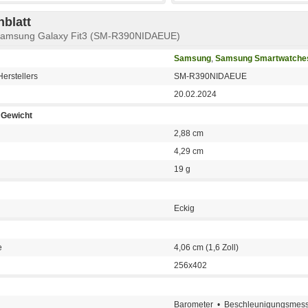
blatt
 Samsung Galaxy Fit3 (SM-R390NIDAEUE)
Samsung
,
Samsung Smartwatche
erstellers
SM-R390NIDAEUE
20.02.2024
Gewicht
2,88 cm
4,29 cm
19 g
Eckig
e
4,06 cm (1,6 Zoll)
256x402
Barometer • Beschleunigungsmess