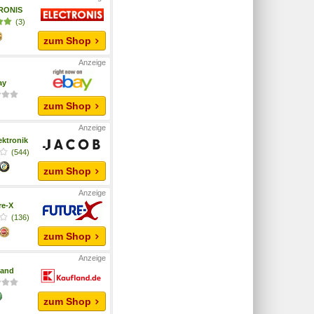
RONIS
(3)
zum Shop
ay
zum Shop
ektronik
(544)
zum Shop
re-X
(136)
zum Shop
land
zum Shop