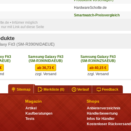
HardwareSchotte.de
Smartwatch-Preisvergleich
e.de • Irrtümer möglich
nur mit Link auf diese Seite
odukte
laxy Fit3 (SM-R390NIDAEUE)
y Fit3
Samsung Galaxy Fit3
Samsung Galaxy Fit3
AEUE)
(SM-R390NIDAEUB)
(SM-R390NZSAEUB)
 €
ab 36,73 €
ab 40,15 €
and
zzgl. Versand
zzgl. Versand
Sitemap
Merkliste
(0)
Verlauf
Feedback
Magazin
Shops
Artikel
Anbieterverzeichnis
Kaufberatungen
Händlerbewertung
Tests
Infos für Händler
Kostenloser Rückversand