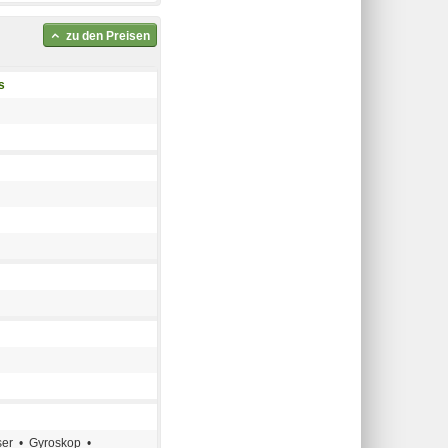
zu den Preisen
s
er • Gyroskop •