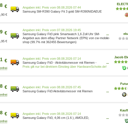
Features Stores/663e9ebf-f22c-46a9-8f5d-f1ccf3d52
ELECT
8
€
Preis vom 08.08.2026 07:44
Samsung SM-R390 Galaxy Fit 3 gold SM-R390NIDAEUE
,90 €
Preis vom 07.08.2026 19:45
9
€
eb
Samsung Galaxy Fit3 pink Smartwatch 1,6 Zoll Uhr SM-
...
R390NIDAEUE
Angebot aus dem eBay Partner Network (EPN) von cw-mobile-
,95 €
shop (99.7% mit 362455 Bewertungen)
Jacob El
Preis vom 08.08.2026 07:14
1
€
Samsung Galaxy Fit3 - Aktivitätsmesser mit Riemen -
...
Anzeige 4cm (1,6 ) - 256MB - Bluetooth - 36,8 g - rosa
Preis gilt nur bei direktem Einstieg über HardwareSchotte.de!
goldfarben (SM-R390NIDAEUE)
Futu
8
€
Preis vom 08.08.2026 07:45
Samsung Galaxy Fit3 Aktivitätsmesser mit Riemen
...
Anzeige 4 cm 1.6 256 MB Bluetooth 36.8g rosa goldfarben
EU-Version (SM-R390NIDAEUE)
Kauf
8
€
Preis vom 08.08.2026 07:14
Samsung Galaxy Fit3, 4,06 cm (1.6 ), AMOLED,
...
Touchscreen, 0,256 GB, 18,5 g SM-R390NIDAEUE