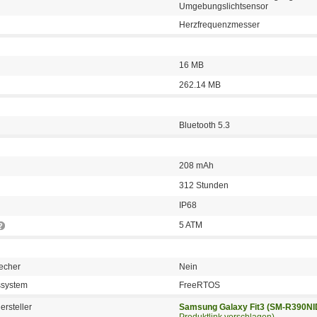
Umgebungslichtsensor
Herzfrequenzmesser
16 MB
262.14 MB
Bluetooth 5.3
208 mAh
312 Stunden
IP68
5 ATM
echer
Nein
bssystem
FreeRTOS
ersteller
Samsung Galaxy Fit3 (SM-R390N
Produktlink vorschlagen)