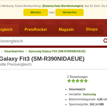
eine Werbung. Keine Beobachtung.
(Datenschutz-Bestimmungen)
.
Nur für Dich. Du
Merken
oder
Verwerfen
rgleich
PreisRocker
Magazin
Shops
Smartwatches
Samsung Galaxy Fit3 (SM-R390NIDAEUE)
alaxy Fit3 (SM-R390NIDAEUE)
tte Preisvergleich
2 Bewertungen
Smartwatch
Hersteller:
Samsung
Bildschirmdiagonale:
4,06 cm
Speichergröße:
262.14 MB