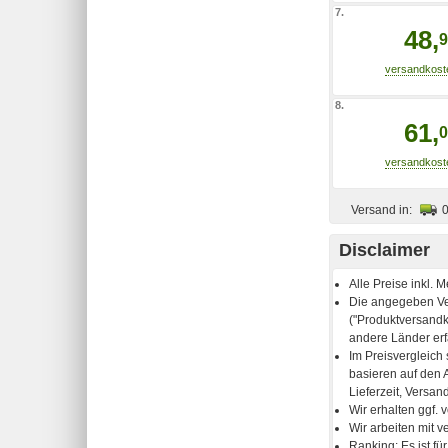
7.
48,
9
8.
61,
0
Versand in:
Disclaimer