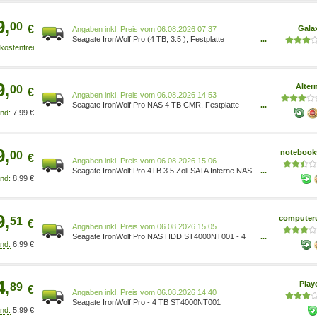
9,
00
€
Gala
Preis vom 06.08.2026 07:37
Seagate IronWolf Pro (4 TB, 3.5 ), Festplatte
...
ST4000NT001 NAS-Festplatte für Gewerbe und
Unternehmen. 3,5-Zoll-Festplatte, 4 TB, SATA III (6
Gb/s), 7200 rpm. Anwendungsbereich: NAS. 3 Jahre
Rescue Data Recovery Services zur
9,
Alter
00
Datenwiederherstellung für eine reibungslose,
€
Preis vom 06.08.2026 14:53
kostenfreie Datenwiederherstellung. Wo
Seagate IronWolf Pro NAS 4 TB CMR, Festplatte
...
7,99 €
ST4000NT001 SATA 6 Gb/s, 3,5 ms/Cache/U: -/256
MB/7.200 U/min Anschluss: 1x 15-Pin
Stromanschluss, 1x SATA/600 1875119
9,
notebooks
00
€
Preis vom 06.08.2026 15:06
Seagate IronWolf Pro 4TB 3.5 Zoll SATA Interne NAS
...
8,99 €
Festplatte CMR ST4000NT001 NAS-Festplatte mit 4
TB Kapazität / SATA 6 Gbit/s Schnittstelle / CMR
Aufzeichnungstechnik / 550 TB/Jahr Workload-
Rating / Inkl. Rescue Data Recovery Services
9,
computeru
51
€
Preis vom 06.08.2026 15:05
Seagate IronWolf Pro NAS HDD ST4000NT001 - 4
...
6,99 €
TB 3,5 Zoll SATA 6 Gbit/s CMR 4 TB (256 MB Cache)
/ 7.200 U/min / 3,5 Zoll / SATA 6 Gbit/s / NAS: Leise,
stromsparend, geeignet für 24/7 Dauerbetrieb
4,
Pla
89
€
Preis vom 06.08.2026 14:40
Seagate IronWolf Pro - 4 TB ST4000NT001
5,99 €