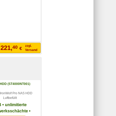
zzgl.
221,
40
€
b
Versand
 IronWolf Pro NAS HDD
Luftbefüllt
 • unlimitierte
werksschächte •