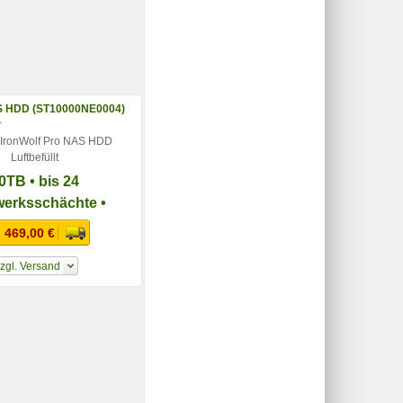
 IronWolf Pro NAS HDD
Luftbefüllt
0TB • bis 24
werksschächte •
d-Rate von 300 TB
 469,00 €
pro Jahr
zgl. Versand