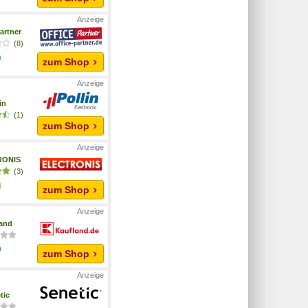
artner
(8)
zum Shop
in
(1)
zum Shop
RONIS
(3)
zum Shop
and
zum Shop
tic