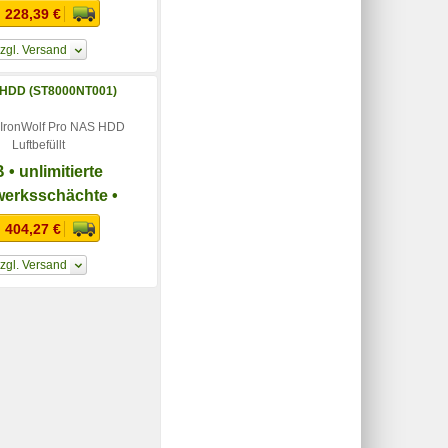
d-Rate von 550 TB
 228,39 €
pro Jahr
zgl. Versand
 IronWolf Pro NAS HDD
Luftbefüllt
 • unlimitierte
werksschächte •
d-Rate von 550 TB
 404,27 €
pro Jahr
zgl. Versand