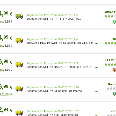
4,
Office-P
90
€
Preis vom 06.08.2026 14:56
Seagate IronWolf Pro - 4 TB ST4000NT001
5,99 €
4,
95
€
Poll
Preis vom 06.08.2026 14:48
SEAGATE HDD Ironwolf Pro ST2000NT001 2TB, 8,9
...
5,99 €
cm (3,5 ) 8719706432368 IronWolf Pro-Festplatten
wurden für eine hohe Leistung im Dauerbetrieb,
Zuverlässigkeit und den Einsatz in Multi-Bay-RAID-
Speicherlösungen für mehrere Benutzer in
6,
ELECT
98
gewerblichen Anwendungen und Unternehmen
€
Preis vom 06.08.2026 14:35
konzipiert. Technische Daten: HDD Größe: 3.5 H
Seagate IronWolf Pro NAS HDD +Rescue 4TB 24/7
...
6,90 €
3.5 SATA - ST4000NT001 :: Produkttyp: NAS-
Festplatte :: Speicherkapazität: 4 TB :: Bus: SATA III
(SATA 600) :: Umdrehungen max.: 7.200 U/min
6,
Kaufl
99
€
Preis vom 06.08.2026 14:02
Seagate IronWolf Pro ST4000NT001 Interne
...
Festplatte 3,5 Zoll 4 TB Entfesseln Sie unübertroffene
Leistung und Zuverlässigkeit mit der Seagate
IronWolf Pro 4TB HDD Verbessern Sie Ihr NAS-
Erlebnis mit der Seagate IronWolf Pro 4TB HDD,
2,
94
einem Kraftpaket an Leistung und Zuverlässigkeit,
€
Sene
Preis vom 06.08.2026 14:23
das für anspruchsvolle Arbeitslast
Seagate IronWolf Pro 4TB ST4000NT001
...