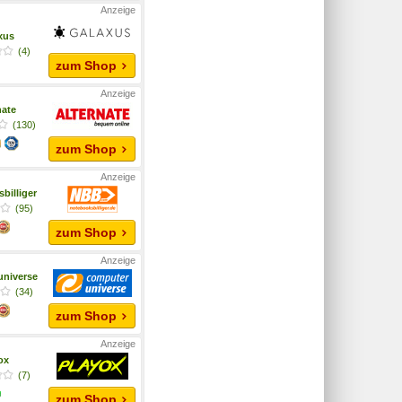
xus
(4)
zum Shop
nate
(130)
zum Shop
billiger
(95)
zum Shop
niverse
(34)
zum Shop
yox
(7)
zum Shop