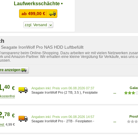
Laufwerksschächte •
Workload-Rate von 300 TB
ab 499,00 €
pro Jahr
zzgl. Versand
ch
 Seagate IronWolf Pro NAS HDD Luftbefüllt
 Transparenz beim Online-Shopping. Dazu arbeiten wir mit vielen Netzwerken zusa
k und Amazon-Partner. Wir erhalten eine kleine Vergütung für Verkäufe, was uns u
lussen.
bare anzeigen
1,
40
€
Gala
Preis vom 06.08.2026 07:37
Seagate IronWolf Pro (2 TB, 3.5 ), Festplatte
...
ST2000NT001 IronWolf Pro-Festplatten sind so
konzipiert, dass sie 24/7 Leistung, Zuverlässigkeit
und Verlässlichkeit in kommerziellen und
unternehmerischen RAID-Speicherlösungen mit
2,
78
mehreren Schächten und mehreren Benutzern
€
Pros
Preis vom 06.08.2026 14:57
bieten. Geniessen Sie totale Sicherhei
Seagate IronWolf Pro - 2TB - Festplatten -
...
4,99 €
ST2000NT001 - SATA-600 - 3.5 8719706432368
Interne Festplatte: 2 TB, Größe: 3.5, verbindung:
SATA-600 - 6Gb/s, Aufnahmemuster CMR