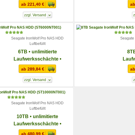
Workload-Rate von 550 TB
Workloa
ab 221,40 €
ab
pro Jahr
zzgl. Versand
z
Seagate IronWolf Pro NAS HDD
Seagate
Luftbefüllt
6TB • unlimitierte
8TB
Laufwerksschächte •
Lauf
Workload-Rate von 550 TB
Workloa
ab 289,84 €
ab
pro Jahr
zzgl. Versand
z
Seagate IronWolf Pro NAS HDD
Luftbefüllt
10TB • unlimitierte
Laufwerksschächte •
Workload-Rate von 550 TB
ab 480,99 €