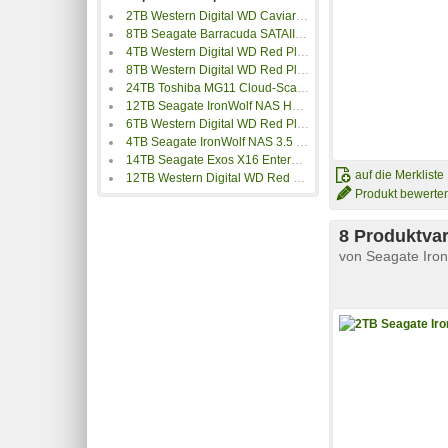
2TB Western Digital WD Caviar Green
8TB Seagate Barracuda SATAIII HDD
4TB Western Digital WD Red Plus
8TB Western Digital WD Red Plus
24TB Toshiba MG11 Cloud-Scale Capacity
12TB Seagate IronWolf NAS HDD
6TB Western Digital WD Red Plus
4TB Seagate IronWolf NAS 3.5 HDD
14TB Seagate Exos X16 Enterprise 512e/4Kn
auf die Merkliste
12TB Western Digital WD Red Plus
Produkt bewerte
8 Produktvar
von
Seagate Iron