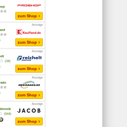
hop
zum Shop
and
zum Shop
elt
(34)
zum Shop
rado
zum Shop
ktronik
(544)
zum Shop