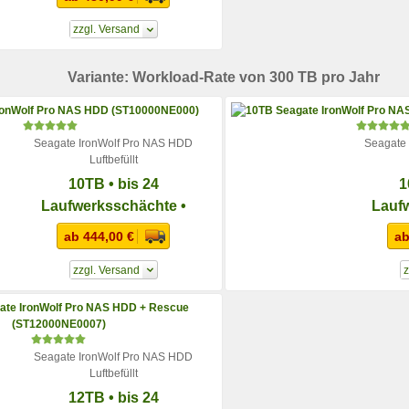
pro Jahr
zzgl. Versand
Variante: Workload-Rate von 300 TB pro Jahr
Seagate IronWolf Pro NAS HDD
Seagate
Luftbefüllt
10TB • bis 24
1
Laufwerksschächte •
Lauf
Workload-Rate von 300 TB
Workloa
ab 444,00 €
ab
pro Jahr
zzgl. Versand
z
Seagate IronWolf Pro NAS HDD
Luftbefüllt
12TB • bis 24