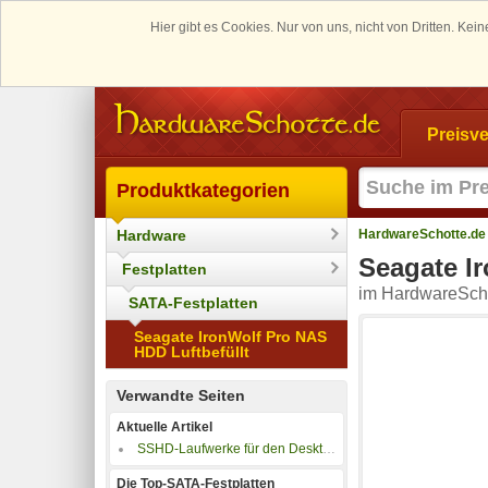
Hier gibt es Cookies. Nur von uns, nicht von Dritten. K
Preisve
Produktkategorien
Hardware
HardwareSchotte.de
Seagate I
Festplatten
im HardwareScho
SATA-Festplatten
Seagate IronWolf Pro NAS
HDD Luftbefüllt
Verwandte Seiten
Aktuelle Artikel
SSHD-Laufwerke für den Desktop-PC
Die Top-SATA-Festplatten