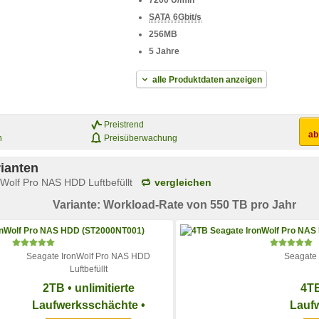
7200 U/min
SATA 6Gbit/s
256MB
5 Jahre
alle Produktdaten anzeigen
Preistrend
a
n
Preisüberwachung
ianten
Wolf Pro NAS HDD Luftbefüllt
vergleichen
Variante: Workload-Rate von 550 TB pro Jahr
Seagate IronWolf Pro NAS HDD
Seagate
Luftbefüllt
2TB • unlimitierte
4TB
Laufwerksschächte •
Lauf