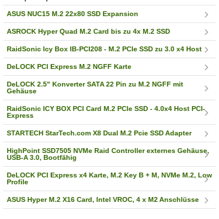
ASUS NUC15 M.2 22x80 SSD Expansion
ASROCK Hyper Quad M.2 Card bis zu 4x M.2 SSD
RaidSonic Icy Box IB-PCI208 - M.2 PCIe SSD zu 3.0 x4 Host
DeLOCK PCI Express M.2 NGFF Karte
DeLOCK 2.5" Konverter SATA 22 Pin zu M.2 NGFF mit
Gehäuse
RaidSonic ICY BOX PCI Card M.2 PCIe SSD - 4.0x4 Host PCI-
Express
STARTECH StarTech.com X8 Dual M.2 Pcie SSD Adapter
HighPoint SSD7505 NVMe Raid Controller externes Gehäuse,
USB-A 3.0, Bootfähig
DeLOCK PCI Express x4 Karte, M.2 Key B + M, NVMe M.2, Low
Profile
ASUS Hyper M.2 X16 Card, Intel VROC, 4 x M2 Anschlüsse