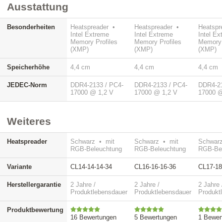
Ausstattung
Besonderheiten
Heatspreader •
Heatspreader •
Heatspr
Intel Extreme
Intel Extreme
Intel E
Memory Profiles
Memory Profiles
Memory 
(XMP)
(XMP)
(XMP)
Speicherhöhe
4,4 cm
4,4 cm
4,4 cm
JEDEC-Norm
DDR4-2133 / PC4-
DDR4-2133 / PC4-
DDR4-21
17000 @ 1,2 V
17000 @ 1,2 V
17000 @
Weiteres
Heatspreader
Schwarz • mit
Schwarz • mit
Schwarz
RGB-Beleuchtung
RGB-Beleuchtung
RGB-Be
Variante
CL14-14-14-34
CL16-16-16-36
CL17-18
Herstellergarantie
2 Jahre /
2 Jahre /
2 Jahre 
Produktlebensdauer
Produktlebensdauer
Produkt
Produktbewertung
16 Bewertungen
5 Bewertungen
1 Bewer