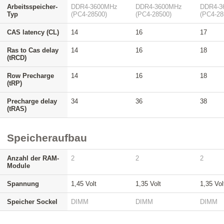
Arbeitsspeicher-
DDR4-3600MHz
DDR4-3600MHz
DDR4-3
Typ
(PC4-28500)
(PC4-28500)
(PC4-28
CAS latency (CL)
14
16
17
Ras to Cas delay
14
16
18
(tRCD)
Row Precharge
14
16
18
(tRP)
Precharge delay
34
36
38
(tRAS)
Speicheraufbau
Anzahl der RAM-
2
2
2
Module
Spannung
1,45 Volt
1,35 Volt
1,35 Vol
Speicher Sockel
DIMM
DIMM
DIMM