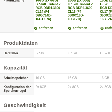
Produktname
16GB (2x 8GB)
16GB (2x 8GB)
16GB (2
G.Skill Trident Z
G.Skill Trident Z
G.Skill 
RGB DDR4-3600
RGB DDR4-3600
RGB DD
CL14 (F4-
CL16 (F4-
CL17 (F
3600C14D-
3600C16D-
3600C1
16GTZRA)
16GTZR)
16GTZR
entfernen
entfernen
entf
Produktdaten
Hersteller
G.Skill
G.Skill
G.Skill
Kapazität
Arbeitsspeicher
16 GB
16 GB
16 GB
Konfiguration der
2x 8GB
2x 8GB
2x 8GB
Speicherriegel
Geschwindigkeit