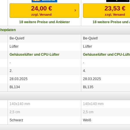
24,00
€
23,53
€
zzgl. Versand
zzgl. Versand
18 weitere Preise und Anbieter
18 weitere Preise und 
Shopdaten
Be-Quiet!
Be-Quiet!
Lüfter
Lüfter
Gehäuselüfter und CPU-Lüfter
Gehäuselüfter und CPU-Lüft
-
-
2.
4.
28.03.2025
28.03.2025
BL134
BL135
140x140 mm
140x140 mm
2,5 cm
2,5 cm
Schwarz
Weiß