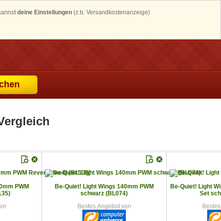
 kannst
deine Einstellungen
(z.b. Versandkostenanzeige)
chen
Vergleich
 140mm PWM
Be-Quiet! Light Wings 140mm PWM
Be-Quiet! Light 
135)
schwarz (BL074)
Set sc
von
Bestes Angebot von
Bestes