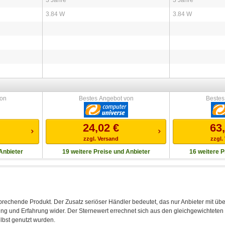
3.84 W
3.84 W
von
Bestes Angebot von
Bestes
24,02
€
63
zzgl. Versand
zzgl.
Anbieter
19 weitere Preise und Anbieter
16 weitere P