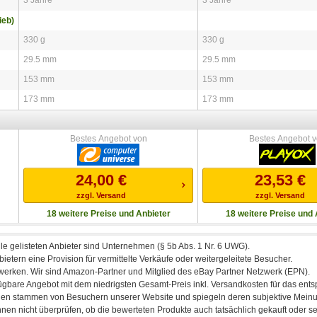
ieb)
330 g
330 g
29.5 mm
29.5 mm
153 mm
153 mm
173 mm
173 mm
Bestes Angebot von
Bestes Angebot 
24,00
€
23,53
€
zzgl. Versand
zzgl. Versand
18 weitere Preise und Anbieter
18 weitere Preise und 