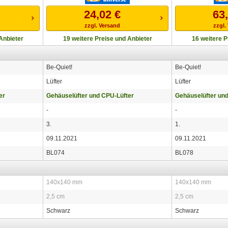
24,02
€
63
zzgl. Versand
zzgl.
Anbieter
19 weitere Preise und Anbieter
16 weitere P
Be-Quiet!
Be-Quiet!
Lüfter
Lüfter
er
Gehäuselüfter und CPU-Lüfter
Gehäuselüfter un
-
-
3.
1.
09.11.2021
09.11.2021
BL074
BL078
140x140 mm
140x140 mm
2,5 cm
2,5 cm
Schwarz
Schwarz