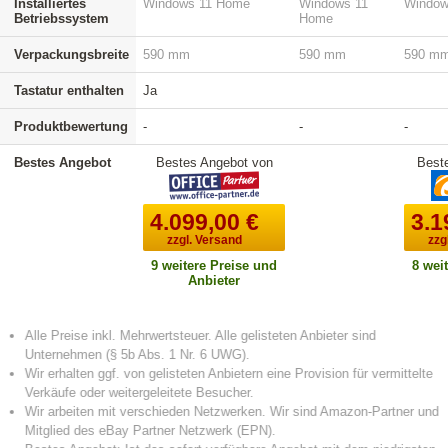
Installiertes
Windows 11 Home
Windows 11
Window
Betriebssystem
Home
Verpackungsbreite
590 mm
590 mm
590 m
Tastatur enthalten
Ja
Produktbewertung
-
-
-
Bestes Angebot
Bestes Angebot von
Best
4.099,00
€
3.1
zzgl. Versand
zzg
9 weitere Preise und
8 wei
Anbieter