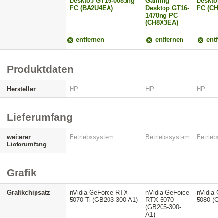
Desktop GT16-0083ng
Gaming
Deskto
PC (BA2U4EA)
Desktop GT16-
PC (C
1470ng PC
(CH8X3EA)
entfernen
entfernen
entf
Produktdaten
Hersteller
HP
HP
HP
Lieferumfang
weiterer
Betriebssystem
Betriebssystem
Betrie
Lieferumfang
Grafik
Grafikchipsatz
nVidia GeForce RTX
nVidia GeForce
nVidia
5070 Ti (GB203-300-A1)
RTX 5070
5080 (
(GB205-300-
A1)