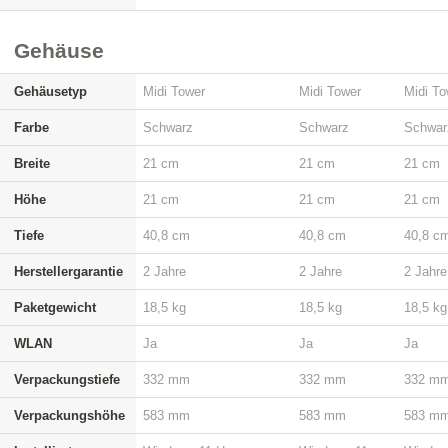
Gehäuse
Gehäusetyp
Midi Tower
Midi Tower
Midi To
Farbe
Schwarz
Schwarz
Schwar
Breite
21 cm
21 cm
21 cm
Höhe
21 cm
21 cm
21 cm
Tiefe
40,8 cm
40,8 cm
40,8 c
Herstellergarantie
2 Jahre
2 Jahre
2 Jahre
Paketgewicht
18,5 kg
18,5 kg
18,5 kg
WLAN
Ja
Ja
Ja
Verpackungstiefe
332 mm
332 mm
332 m
Verpackungshöhe
583 mm
583 mm
583 m