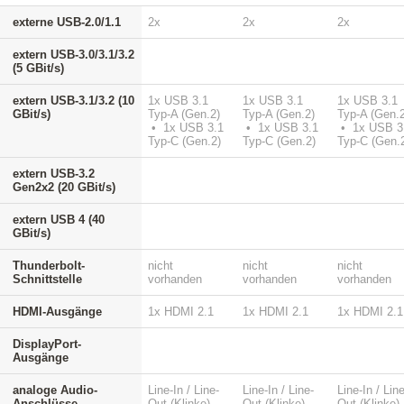
externe USB-2.0/1.1
2x
2x
2x
extern USB-3.0/3.1/3.2
(5 GBit/s)
extern USB-3.1/3.2 (10
1x USB 3.1
1x USB 3.1
1x USB 3.1
GBit/s)
Typ-A (Gen.2)
Typ-A (Gen.2)
Typ-A (Gen.2
• 1x USB 3.1
• 1x USB 3.1
• 1x USB 3
Typ-C (Gen.2)
Typ-C (Gen.2)
Typ-C (Gen.
extern USB-3.2
Gen2x2 (20 GBit/s)
extern USB 4 (40
GBit/s)
Thunderbolt-
nicht
nicht
nicht
Schnittstelle
vorhanden
vorhanden
vorhanden
HDMI-Ausgänge
1x HDMI 2.1
1x HDMI 2.1
1x HDMI 2.1
DisplayPort-
Ausgänge
analoge Audio-
Line-In / Line-
Line-In / Line-
Line-In / Line
Anschlüsse
Out (Klinke)
Out (Klinke)
Out (Klinke)