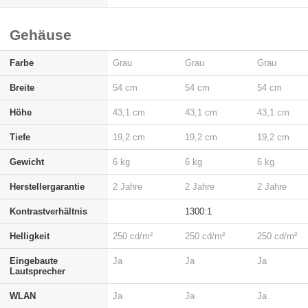
Gehäuse
Farbe
Grau
Grau
Grau
Breite
54 cm
54 cm
54 cm
Höhe
43,1 cm
43,1 cm
43,1 cm
Tiefe
19,2 cm
19,2 cm
19,2 cm
Gewicht
6 kg
6 kg
6 kg
Herstellergarantie
2 Jahre
2 Jahre
2 Jahre
Kontrastverhältnis
1300:1
Helligkeit
250 cd/m²
250 cd/m²
250 cd/m²
Eingebaute
Ja
Ja
Ja
Lautsprecher
WLAN
Ja
Ja
Ja