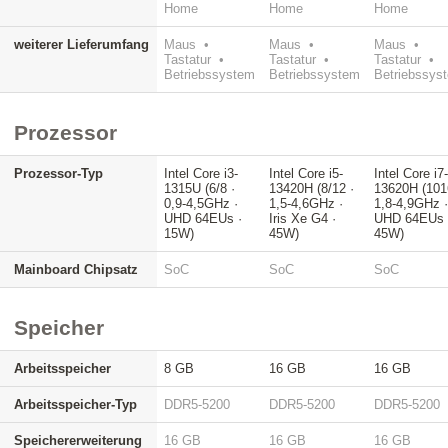
Home
Home
Home
weiterer Lieferumfang
Maus •
Maus •
Maus •
Tastatur •
Tastatur •
Tastatur •
Betriebssystem
Betriebssystem
Betriebssys
Prozessor
Prozessor-Typ
Intel Core i3-
Intel Core i5-
Intel Core i7
1315U (6/8 ·
13420H (8/12 ·
13620H (101
0,9-4,5GHz ·
1,5-4,6GHz ·
1,8-4,9GHz 
UHD 64EUs ·
Iris Xe G4 ·
UHD 64EUs 
15W)
45W)
45W)
Mainboard Chipsatz
SoC
SoC
SoC
Speicher
Arbeitsspeicher
8 GB
16 GB
16 GB
Arbeitsspeicher-Typ
DDR5-5200
DDR5-5200
DDR5-5200
Speichererweiterung
16 GB
16 GB
16 GB