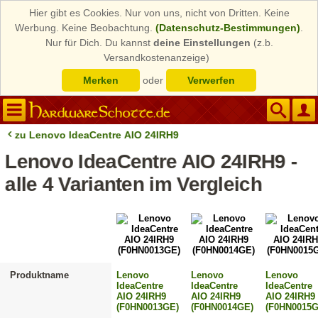
Hier gibt es Cookies. Nur von uns, nicht von Dritten. Keine
Werbung. Keine Beobachtung.
(Datenschutz-Bestimmungen)
.
Nur für Dich. Du kannst
deine Einstellungen
(z.b.
Versandkostenanzeige)
Merken
oder
Verwerfen
zu Lenovo IdeaCentre AIO 24IRH9
Lenovo IdeaCentre AIO 24IRH9 -
alle 4 Varianten im Vergleich
Produktname
Lenovo
Lenovo
Lenovo
IdeaCentre
IdeaCentre
IdeaCentre
AIO 24IRH9
AIO 24IRH9
AIO 24IRH9
(F0HN0013GE)
(F0HN0014GE)
(F0HN0015G