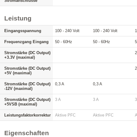
Stromanschlüsse
Leistung
Eingangsspannung
100 - 240 Volt
100 - 240 Volt
1
Frequenzgang Eingang
50 - 60Hz
50 - 60Hz
5
Stromstärke (DC Output)
2
+3.3V (maximal)
Stromstärke (DC Output)
2
+5V (maximal)
Stromstärke (DC Output)
0,3 A
0,3 A
-12V (maximal)
Stromstärke (DC Output)
3 A
3 A
3
+5VSB (maximal)
Leistungsfaktorkorrektur
Aktive PFC
Aktive PFC
A
Eigenschaften