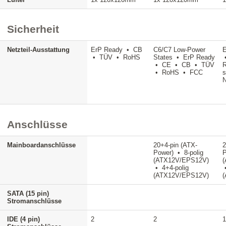
Sicherheit
Netzteil-Ausstattung
ErP Ready • CB
C6/C7 Low-Power
• TÜV • RoHS
States • ErP Ready
• CE • CB • TÜV
• RoHS • FCC
s
N
Anschlüsse
Mainboardanschlüsse
20+4-pin (ATX-
2
Power) • 8-polig
P
(ATX12V/EPS12V)
• 4+4-polig
•
(ATX12V/EPS12V)
SATA (15 pin)
Stromanschlüsse
IDE (4 pin)
2
2