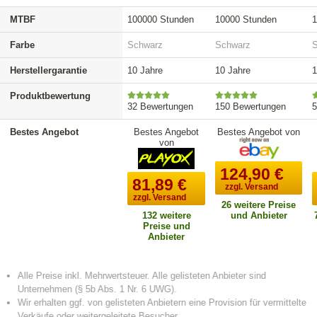
MTBF
100000 Stunden
10000 Stunden
1
Farbe
Schwarz
Schwarz
Herstellergarantie
10 Jahre
10 Jahre
1
Produktbewertung
32 Bewertungen
150 Bewertungen
5
Bestes Angebot
Bestes Angebot
Bestes Angebot von
von
124,90
€
81,89
€
zzgl. Versand
zzgl. Versand
26 weitere Preise
132 weitere
und Anbieter
Preise und
Anbieter