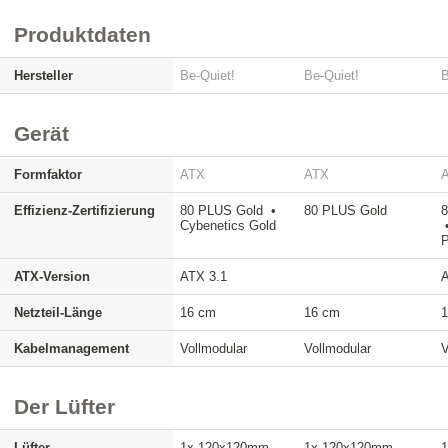
Produktdaten
Hersteller
Be-Quiet!
Be-Quiet!
B
Gerät
Formfaktor
ATX
ATX
Effizienz-Zertifizierung
80 PLUS Gold •
80 PLUS Gold
8
Cybenetics Gold
•
P
ATX-Version
ATX 3.1
A
Netzteil-Länge
16 cm
16 cm
Kabelmanagement
Vollmodular
Vollmodular
V
Der Lüfter
Lüfter
1x 120x120mm
1x 120x120mm