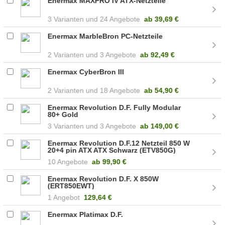
Enermax MAXPRO IV ATX-Netzteile
3
24 Angebote
ab
39,69 €
Enermax MarbleBron PC-Netzteile
2
3 Angebote
ab
92,49 €
Enermax CyberBron III
2
18 Angebote
ab
54,90 €
Enermax Revolution D.F. Fully Modular
80+ Gold
3
3 Angebote
ab
149,00 €
Enermax Revolution D.F.12 Netzteil 850 W
20+4 pin ATX ATX Schwarz (ETV850G)
10 Angebote
ab
99,90 €
Enermax Revolution D.F. X 850W
(ERT850EWT)
1 Angebot
129,64 €
Enermax Platimax D.F.