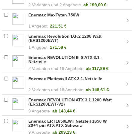
2
2 Angebote
ab
199,00 €
Enermax MaxTytan 750W
1 Angebot
221,51 €
Enermax Revolution D.F.2 1200 Watt
(ERS1200EWT)
1 Angebot
171,58 €
Enermax REVOLUTION III S ATX 3.1-
Netzteile
2
19 Angebote
ab
117,89 €
Enermax PlatimaxII ATX 3.1-Netzteile
2
18 Angebote
ab
148,61 €
Enermax REVOLUTION ATX 3.1 1200 Watt
(ERS1200EWT-V2)
9 Angebote
ab
143,44 €
Enermax ERT1650EWT Netzteil 1650 W
20+4 pin ATX ATX Schwarz
9 Angebote
ab
209,13 €