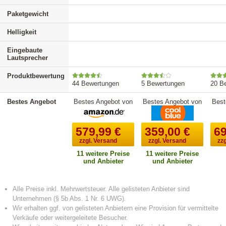
Paketgewicht
Helligkeit
Eingebaute
Lautsprecher
Produktbewertung
44 Bewertungen
5 Bewertungen
20 B
Bestes Angebot
Bestes Angebot von
Bestes Angebot von
Best
579,99
€
359,00
€
69
zzgl. Versand
zzgl. Versand
zz
11 weitere Preise
11 weitere Preise
und Anbieter
und Anbieter