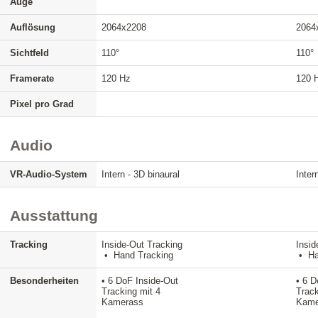
Auge
Auflösung
2064x2208
2064
Sichtfeld
110°
110°
Framerate
120 Hz
120 
Pixel pro Grad
Audio
VR-Audio-System
Intern - 3D binaural
Inter
Ausstattung
Tracking
Inside-Out Tracking
Insid
• Hand Tracking
• Ha
Besonderheiten
• 6 DoF Inside-Out
• 6 D
Tracking mit 4
Track
Kamerass
Kame