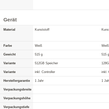
Gerät
Material
Kunststoff
Kunst
Farbe
Weiß
Weiß
Gewicht
515 g
515 
Variante
512GB Speicher
128G
Variante
inkl. Controller
inkl.
Herstellergarantie
1 Jahr
1 Jah
Verpackungsbreite
Verpackungshöhe
Verpackungstiefe