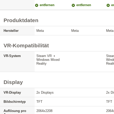
entfernen
entfernen
en
Produktdaten
Hersteller
Meta
Meta
Meta
VR-Kompatibilität
VR-System
Steam VR •
Stea
Windows Mixed
Wind
Reality
Reali
Display
VR-Display
2x Displays
2x Di
Bildschirmtyp
TFT
TFT
Auflösung pro
2064x2208
2064