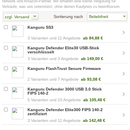
Network und Amazon-Partner. Wir erhalten eine kleine Vergütung für
Verkäufe, was uns unterstützt, ohne deinen Kaufpreis zu beeinflussen.
Sortierung nach
zzgl. Versand
Kanguru SS3
3
11 Angebote
ab
84,88 €
Kanguru Defender Elite30 USB-Stick
verschlüsselt
3
3 Angebote
ab
149,00 €
Kanguru FlashTrust Secure Firmware
2
7 Angebote
ab
93,08 €
Kanguru Defender 3000 USB 3.0 Stick
FIPS 140-2
5
10 Angebote
ab
105,48 €
Kanguru Defender Elite300 FIPS 140-2
zertifiziert
3
11 Angebote
ab
142,48 €