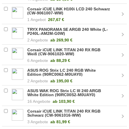
Corsair iCUE LINK H100i LCD 240 Schwarz
(CW-9061007-WW)
1 Angebot
267,67 €
TRYX PANORAMA SE ARGB 240 White (L-
P240L-AM2M-G0W)
2 Angebote
ab
269,90 €
Corsair iCUE LINK TITAN 240 RX RGB
Weiß (CW-9061020-WW)
6 Angebote
ab
88,29 €
ASUS ROG Strix LC 240 RGB White
Edition (90RC0062-M0UAY0)
2 Angebote
ab
195,00 €
ASUS WAK ROG Strix LC III 240 ARGB
White Edition (90RC00S2-M0UAY0)
16 Angebote
ab
103,90 €
Corsair iCUE LINK TITAN 240 RX RGB
Schwarz (CW-9061016-WW)
3 Angebote
ab
81,99 €