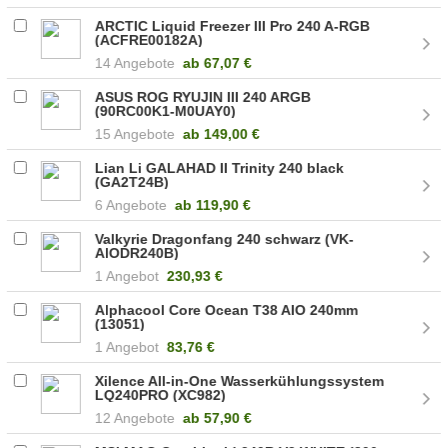
ARCTIC Liquid Freezer III Pro 240 A-RGB
(ACFRE00182A)
14 Angebote
ab
67,07 €
ASUS ROG RYUJIN III 240 ARGB
(90RC00K1-M0UAY0)
15 Angebote
ab
149,00 €
Lian Li GALAHAD II Trinity 240 black
(GA2T24B)
6 Angebote
ab
119,90 €
Valkyrie Dragonfang 240 schwarz (VK-
AIODR240B)
1 Angebot
230,93 €
Alphacool Core Ocean T38 AIO 240mm
(13051)
1 Angebot
83,76 €
Xilence All-in-One Wasserkühlungssystem
LQ240PRO (XC982)
12 Angebote
ab
57,90 €