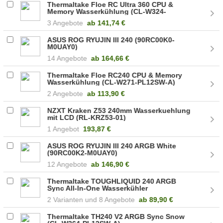
Thermaltake Floe RC Ultra 360 CPU &
Memory Wasserkühlung (CL-W324-
PL12GM-A)
3 Angebote
ab
141,74 €
ASUS ROG RYUJIN III 240 (90RC00K0-
M0UAY0)
14 Angebote
ab
164,66 €
Thermaltake Floe RC240 CPU & Memory
Wasserkühlung (CL-W271-PL12SW-A)
2 Angebote
ab
113,90 €
NZXT Kraken Z53 240mm Wasserkuehlung
mit LCD (RL-KRZ53-01)
1 Angebot
193,87 €
ASUS ROG RYUJIN III 240 ARGB White
(90RC00K2-M0UAY0)
12 Angebote
ab
146,90 €
Thermaltake TOUGHLIQUID 240 ARGB
Sync All-In-One Wasserkühler
2
8 Angebote
ab
89,90 €
Thermaltake TH240 V2 ARGB Sync Snow