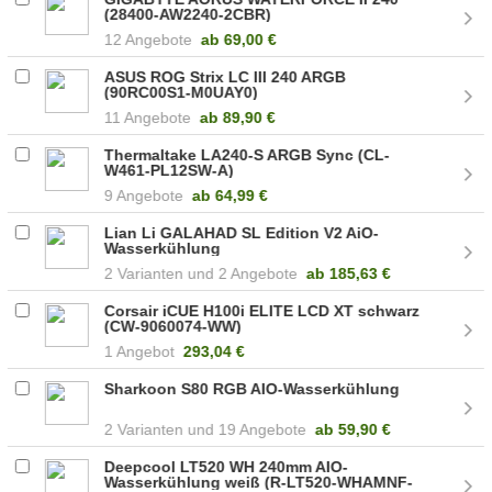
(28400-AW2240-2CBR)
12 Angebote
ab
69,00 €
ASUS ROG Strix LC III 240 ARGB
(90RC00S1-M0UAY0)
11 Angebote
ab
89,90 €
Thermaltake LA240-S ARGB Sync (CL-
W461-PL12SW-A)
9 Angebote
ab
64,99 €
Lian Li GALAHAD SL Edition V2 AiO-
Wasserkühlung
2
2 Angebote
ab
185,63 €
Corsair iCUE H100i ELITE LCD XT schwarz
(CW-9060074-WW)
1 Angebot
293,04 €
Sharkoon S80 RGB AIO-Wasserkühlung
2
19 Angebote
ab
59,90 €
Deepcool LT520 WH 240mm AIO-
Wasserkühlung weiß (R-LT520-WHAMNF-