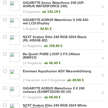
GIGABYTE Aorus Waterforce 240 (GP-
AORUS WATERFORCE 240)
4 Angebote
ab
142,19 €
GIGABYTE AORUS Waterforce X 240 AIO
mit LCD-Display
1 Angebot
92,81 €
NZXT Kraken Elite 240 RGB 2024 Black
(RL-KR24E-B2)
11 Angebote
ab
159,90 €
Be-Quiet! PURE LOOP 2 FX 240mm
(BW013)
12 Angebote
ab
66,40 €
Enermax Aquafusion ADV Wasserkühlung
2
9 Angebote
ab
49,90 €
GIGABYTE AORUS Waterforce X II 240
schwarz (9JAWTX2240-00-10)
17 Angebote
ab
69,00 €
NZXT Kraken Elite 240 RGB 2024 White