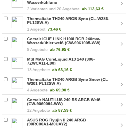
Wasserkühlung
2
20 Angebote
ab
113,63 €
Thermaltake TH240 ARGB Sync (CL-W286-
PL12SW-A)
1 Angebot
73,46 €
Corsair iCUE LINK H100i RGB 240mm-
Wasserkühler weiß (CW-9061005-WW)
9 Angebote
ab
76,95 €
MSI MAG CoreLiquid A13 240 (306-
7ZWCA11-L80)
13 Angebote
ab
63,16 €
Thermaltake TH240 ARGB Sync Snow (CL-
W301-PL12SW-A)
4 Angebote
ab
69,90 €
Corsair NAUTILUS 240 RS ARGB Weiß
(CW-9060094-WW)
12 Angebote
ab
87,59 €
ASUS ROG Ryujin II 240 ARGB
(90RC00A1-M0UAY2)