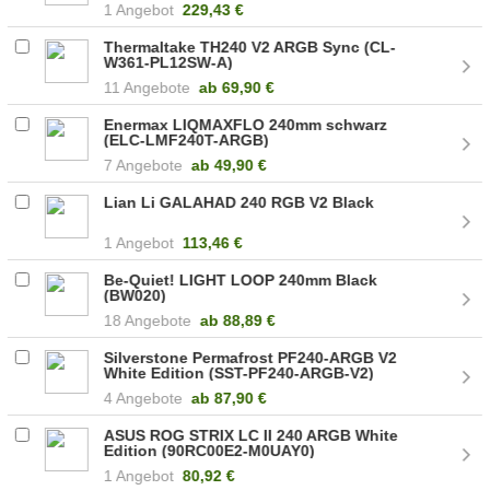
1 Angebot
229,43 €
Thermaltake TH240 V2 ARGB Sync (CL-
W361-PL12SW-A)
11 Angebote
ab
69,90 €
Enermax LIQMAXFLO 240mm schwarz
(ELC-LMF240T-ARGB)
7 Angebote
ab
49,90 €
Lian Li GALAHAD 240 RGB V2 Black
1 Angebot
113,46 €
Be-Quiet! LIGHT LOOP 240mm Black
(BW020)
18 Angebote
ab
88,89 €
Silverstone Permafrost PF240-ARGB V2
White Edition (SST-PF240-ARGB-V2)
4 Angebote
ab
87,90 €
ASUS ROG STRIX LC II 240 ARGB White
Edition (90RC00E2-M0UAY0)
1 Angebot
80,92 €