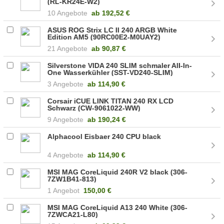
(RL-KR24E-W2)
10 Angebote
ab
192,52 €
ASUS ROG Strix LC II 240 ARGB White
Edition AM5 (90RC00E2-M0UAY2)
21 Angebote
ab
90,87 €
Silverstone VIDA 240 SLIM schmaler All-In-
One Wasserkühler (SST-VD240-SLIM)
3 Angebote
ab
114,90 €
Corsair iCUE LINK TITAN 240 RX LCD
Schwarz (CW-9061022-WW)
9 Angebote
ab
190,24 €
Alphacool Eisbaer 240 CPU black
4 Angebote
ab
114,90 €
MSI MAG CoreLiquid 240R V2 black (306-
7ZW1B41-813)
1 Angebot
150,00 €
MSI MAG CoreLiquid A13 240 White (306-
7ZWCA21-L80)