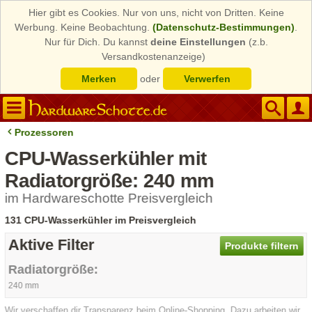
Hier gibt es Cookies. Nur von uns, nicht von Dritten. Keine
Werbung. Keine Beobachtung.
(Datenschutz-Bestimmungen)
.
Nur für Dich. Du kannst
deine Einstellungen
(z.b.
Versandkostenanzeige)
Merken
oder
Verwerfen
Prozessoren
CPU-Wasserkühler mit
Radiatorgröße: 240 mm
im Hardwareschotte Preisvergleich
131 CPU-Wasserkühler im Preisvergleich
Aktive Filter
Produkte filtern
Radiatorgröße:
240 mm
Wir verschaffen dir Transparenz beim Online-Shopping. Dazu arbeiten wir