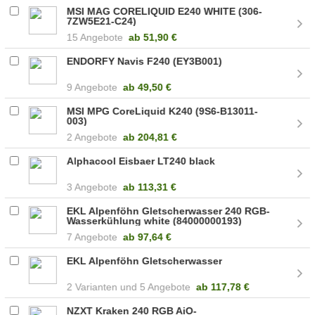
MSI MAG CORELIQUID E240 WHITE (306-
7ZW5E21-C24)
15 Angebote
ab
51,90 €
ENDORFY Navis F240 (EY3B001)
9 Angebote
ab
49,50 €
MSI MPG CoreLiquid K240 (9S6-B13011-
003)
2 Angebote
ab
204,81 €
Alphacool Eisbaer LT240 black
3 Angebote
ab
113,31 €
EKL Alpenföhn Gletscherwasser 240 RGB-
Wasserkühlung white (84000000193)
7 Angebote
ab
97,64 €
EKL Alpenföhn Gletscherwasser
2
5 Angebote
ab
117,78 €
NZXT Kraken 240 RGB AiO-