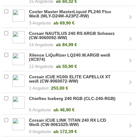
15 Angebote
ab
60,32 €
Cooler Master MasterLiquid PL240 Flux
Weiß (MLY-D24M-A23PZ-RW)
3 Angebote
ab
69,90 €
Corsair NAUTILUS 240 RS ARGB Schwarz
(CW-9060092-WW)
14 Angebote
ab
84,99 €
Xilence LiQuRizer LQ240.W.ARGB weiß
(XC974)
12 Angebote
ab
55,90 €
Corsair iCUE H100i ELITE CAPELLIX XT
weiß (CW-9060072-WW)
1 Angebot
253,00 €
Chieftec Iceberg 240 RGB (CLC-240-RGB)
6 Angebote
ab
46,90 €
Corsair iCUE LINK TITAN 240 RX LCD
Weiß (CW-9061025-WW)
9 Angebote
ab
172,39 €