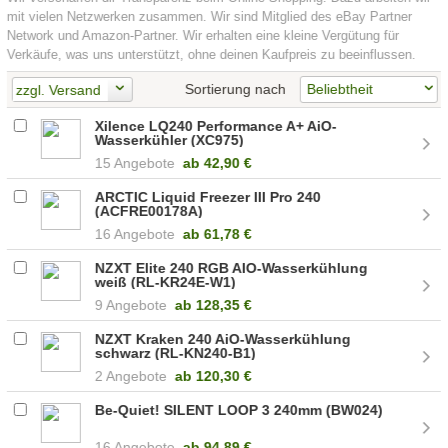
mit vielen Netzwerken zusammen. Wir sind Mitglied des eBay Partner
Network und Amazon-Partner. Wir erhalten eine kleine Vergütung für
Verkäufe, was uns unterstützt, ohne deinen Kaufpreis zu beeinflussen.
Sortierung nach
zzgl. Versand
Xilence LQ240 Performance A+ AiO-
Wasserkühler (XC975)
15 Angebote
ab
42,90 €
ARCTIC Liquid Freezer III Pro 240
(ACFRE00178A)
16 Angebote
ab
61,78 €
NZXT Elite 240 RGB AIO-Wasserkühlung
weiß (RL-KR24E-W1)
9 Angebote
ab
128,35 €
NZXT Kraken 240 AiO-Wasserkühlung
schwarz (RL-KN240-B1)
2 Angebote
ab
120,30 €
Be-Quiet! SILENT LOOP 3 240mm (BW024)
16 Angebote
ab
94,89 €