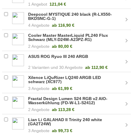
G-1)
1 Angebot
121,04 €
Deepcool MYSTIQUE 240 black (R-LX550-
BKDSNC-G-1)
4 Angebote
ab
116,90 €
Cooler Master MasterLiquid PL240 Flux
Schwarz (MLY-D24M-A23PZ-R1)
2 Angebote
ab
80,00 €
ASUS ROG Ryuo III 240 ARGB
2
30 Angebote
ab
112,90 €
Xilence LiQuRizer LQ240 ARGB LED
schwarz (XC977)
3 Angebote
ab
61,99 €
Fractal Design Lumen S24 RGB v2 AIO-
Wasserkühlung (FD-W-L1-S2412)
2 Angebote
ab
113,28 €
Lian Li GALAHAD II Trinity 240 white
(GA2T24W)
3 Angebote
ab
99,73 €