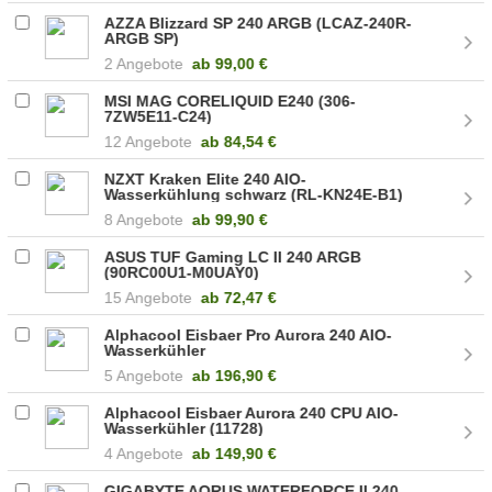
AZZA Blizzard SP 240 ARGB (LCAZ-240R-
ARGB SP)
2 Angebote
ab
99,00 €
MSI MAG CORELIQUID E240 (306-
7ZW5E11-C24)
12 Angebote
ab
84,54 €
NZXT Kraken Elite 240 AIO-
Wasserkühlung schwarz (RL-KN24E-B1)
8 Angebote
ab
99,90 €
ASUS TUF Gaming LC II 240 ARGB
(90RC00U1-M0UAY0)
15 Angebote
ab
72,47 €
Alphacool Eisbaer Pro Aurora 240 AIO-
Wasserkühler
5 Angebote
ab
196,90 €
Alphacool Eisbaer Aurora 240 CPU AIO-
Wasserkühler (11728)
4 Angebote
ab
149,90 €
GIGABYTE AORUS WATERFORCE II 240