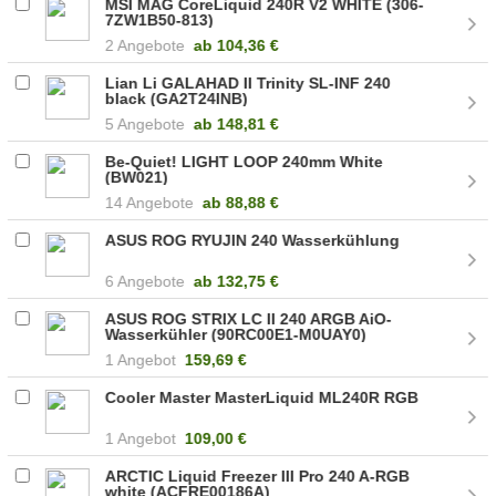
MSI MAG CoreLiquid 240R V2 WHITE (306-
7ZW1B50-813)
2 Angebote
ab
104,36 €
Lian Li GALAHAD II Trinity SL-INF 240
black (GA2T24INB)
5 Angebote
ab
148,81 €
Be-Quiet! LIGHT LOOP 240mm White
(BW021)
14 Angebote
ab
88,88 €
ASUS ROG RYUJIN 240 Wasserkühlung
6 Angebote
ab
132,75 €
ASUS ROG STRIX LC II 240 ARGB AiO-
Wasserkühler (90RC00E1-M0UAY0)
1 Angebot
159,69 €
Cooler Master MasterLiquid ML240R RGB
1 Angebot
109,00 €
ARCTIC Liquid Freezer III Pro 240 A-RGB
white (ACFRE00186A)