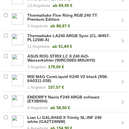
13 Angebote
ab
69,45 €
Thermaltake Floe Riing RGB 240 TT
Premium Edition
3 Angebote
ab
88,97 €
Thermaltake LA240 ARGB Sync (CL-W457-
PL12SW-A)
11 Angebote
ab
51,84 €
ASUS ROG STRIX LC II 240 AiO-
Wasserkühler (90RC00E0-M0UAY0)
1 Angebot
179,00 €
MSI MAG CoreLiquid K240 V2 black (9S6-
6A0311-038)
1 Angebot
157,57 €
ENDORFY Navis F240 ARGB schwarz
(EY3B004)
8 Angebote
ab
58,50 €
Lian Li GALAHAD II Trinity SL-INF 240
white (GA2T24INW)
4 Angebote
ab
154,90 €