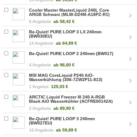
Cooler Master MasterLiquid 240L Core
ARGB Schwarz (MLW-D24M-A18PZ-R1)
6 Angebote
ab
58,42 €
Be-Quiet! PURE LOOP 3 LX 240mm
(BW030EU)
14 Angebote
ab
64,89 €
Be-Quiet! PURE LOOP 2 240mm (BW017)
4 Angebote
ab
96,60 €
MSI MAG CoreLiquid P240 AiO-
Wasserkühlung (306-7ZW2P11-813)
1 Angebot
125,03 €
ARCTIC Liquid Freezer III 240 A-RGB
Black AiO Wasserkühler (ACFRE00142A)
2 Angebote
ab
89,90 €
Be-Quiet! PURE LOOP 3 240mm
(BW027EU)
16 Angebote
ab
59,89 €