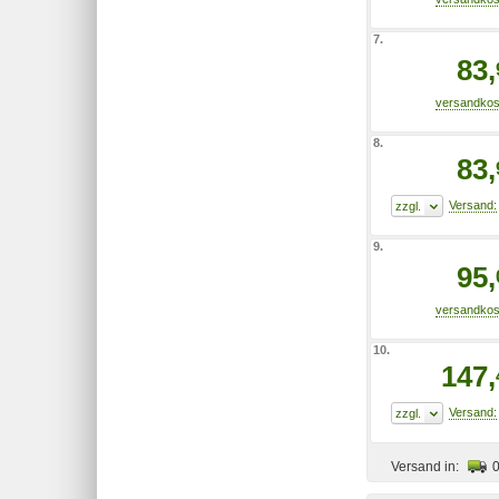
7.
83,
8.
83,
9.
95,
10.
147,
Versand in: