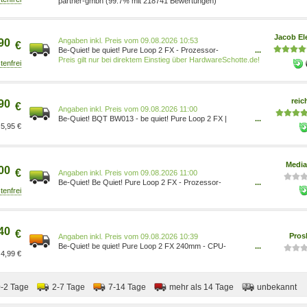
partner-gmbh (99.7% mit 218741 Bewertungen)
Jacob El
Preis vom 09.08.2026 10:53
90
€
Be-Quiet! be quiet! Pure Loop 2 FX - Prozessor-
...
Flüssigkeitskühlsystem - 240mm - (für: LGA1150,
Preis gilt nur bei direktem Einstieg über HardwareSchotte.de!
LGA1151, LGA1155, LGA1200, LGA1700, LGA2066,
LGA2011-3, LGA2011 (Square ILM), LGA2011-3 (Square
ILM), AM4, AM5, LGA2011) - Kupfer - 120 mm - Komplett
Schwa
reic
90
€
Preis vom 09.08.2026 11:00
Be-Quiet! BQT BW013 - be quiet! Pure Loop 2 FX |
...
5,95 €
240mm
Media
00
€
Preis vom 09.08.2026 11:00
Be-Quiet! Be Quiet! Pure Loop 2 FX - Prozessor-
...
Flüssigkeitskühlsystem - 240mm - (für: LGA1150,
LGA1151, LGA1155, LGA1200, LGA1700, LGA2066,
LGA2011-3, LGA2011 (Square ILM) 4260052189023
40
€
Pros
Preis vom 09.08.2026 10:39
Be-Quiet! be quiet! Pure Loop 2 FX 240mm - CPU-
...
4,99 €
Wasserkühlung 4260052189023
0-2 Tage
2-7 Tage
7-14 Tage
mehr als 14 Tage
unbekannt