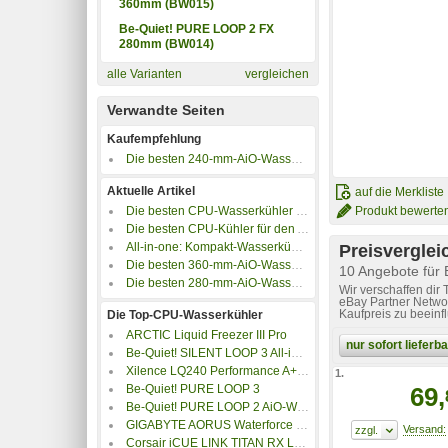
360mm (BW015)
Be-Quiet! PURE LOOP 2 FX
280mm (BW014)
alle Varianten
vergleichen
Verwandte Seiten
Kaufempfehlung
Die besten 240-mm-AiO-Wasserkühler
Aktuelle Artikel
auf die Merkliste
Die besten CPU-Wasserkühler mit Info-Display
Produkt bewerte
Die besten CPU-Kühler für den AMD-Sockel sTR5
All-in-one: Kompakt-Wasserkühler in der Übersicht
Preisverglei
Die besten 360-mm-AiO-Wasserkühler
10 Angebote fü
Die besten 280-mm-AiO-Wasserkühler
Wir verschaffen dir
eBay Partner Networ
Kaufpreis zu beeinf
Die Top-CPU-Wasserkühler
ARCTIC Liquid Freezer III Pro
nur sofort liefer
Be-Quiet! SILENT LOOP 3 All-in-One-Wasserkühlung
Xilence LQ240 Performance A+ AiO-Wasserkühler
1.
Be-Quiet! PURE LOOP 3
69,
Be-Quiet! PURE LOOP 2 AiO-Wasserkühlung
GIGABYTE AORUS Waterforce X II AiO-Wasserkühler
Corsair iCUE LINK TITAN RX LCD AiO-Wasserkühler