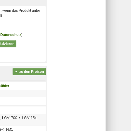
, wenn das Produkt unter
t.
(
Datenschutz
)
tivieren
zu den Preisen
ühler
, LGA1700 • LGA115x,
(+), FM1