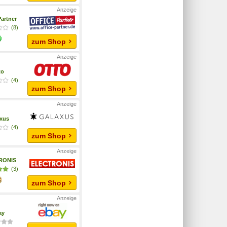
Partner
(8)
zum Shop
to
(4)
zum Shop
xus
(4)
zum Shop
RONIS
(3)
zum Shop
ay