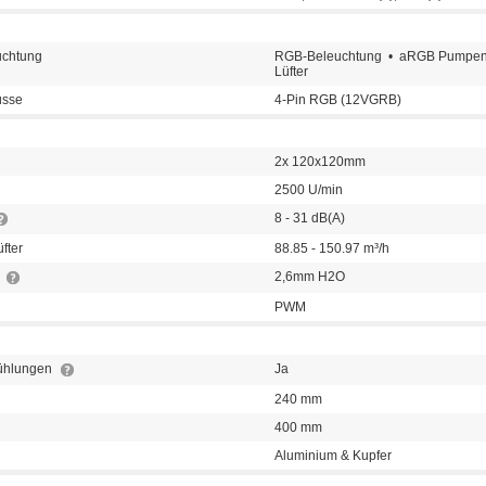
uchtung
RGB-Beleuchtung • aRGB Pumpen
Lüfter
üsse
4-Pin RGB (12VGRB)
2x 120x120mm
2500 U/min
8 - 31 dB(A)
fter
88.85 - 150.97 m³/h
r
2,6mm H2O
PWM
kühlungen
Ja
240 mm
400 mm
Aluminium & Kupfer