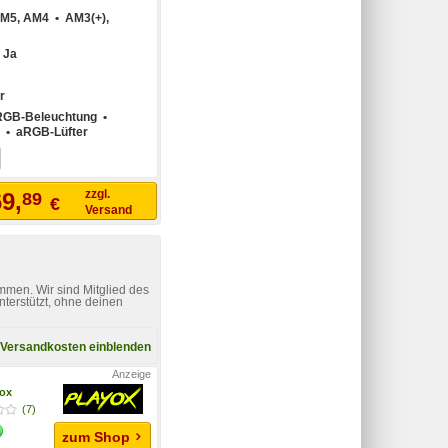
M5, AM4 • AM3(+),
:
Ja
r
RGB-Beleuchtung •
 • aRGB-Lüfter
zzgl.
9,
89
€
Versand
mmen. Wir sind Mitglied des
nterstützt, ohne deinen
Versandkosten einblenden
yox
(7)
zum Shop