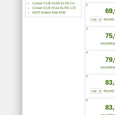
Corsair iCUE H150i ELITE CAPELLIX TX weiß
2.
Corsair iCUE H1xxi ELITE LCD XT AIO-Wasserkühler
69,
NZXT Kraken Elite RGB
3.
75,
4.
79,
5.
83,
6.
83,