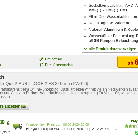
Sockelkompatibilität - AMD:
A
AM2(+) • FM2(+), FM1
All-in-One Wasserkühlungen
Radiatorgröße:
240 mm
Material:
Aluminium & Kupfe
Wasserkühler-Beleuchtung:
aRGB Pumpen-Beleuchtung
alle Produktdaten anzeigen
Preistrend
6
ab
n
Preisüberwachung
ch
r Be-Quiet! PURE LOOP 2 FX 240mm (BW013)
 Transparenz beim Online-Shopping. Dazu arbeiten wir mit vielen Netzwerken zusa
k und Amazon-Partner. Wir erhalten eine kleine Vergütung für Verkäufe, was uns u
lussen.
bare anzeigen
Pla
89
€
Preis vom 09.08.2026 10:09
Be-Quiet! be quiet Wasserkühler Pure Loop 2 FX 240mm
...
5,99 €
AIO RGB schwarz BW013