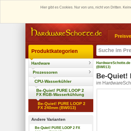
Hier gibt es Cookies. Nur von uns, nicht von Dritten. K
Preisve
Produktkategorien
Hardware
HardwareSchotte.de
(BW013)
Prozessoren
Be-Quiet
CPU-Wasserkühler
im HardwareScho
Be-Quiet! PURE LOOP 2
FX RGB-Wasserkühlung
Be-Quiet! PURE LOOP 2
FX 240mm (BW013)
Andere Varianten
Be-Quiet! PURE LOOP 2 FX