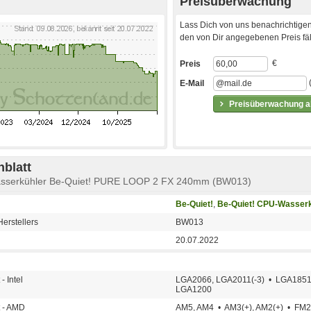
Preisüberwachung
Lass Dich von uns benachrichtigen
den von Dir angegebenen Preis fäll
€
Preis
E-Mail
Preisüberwachung ak
blatt
asserkühler Be-Quiet! PURE LOOP 2 FX 240mm (BW013)
Be-Quiet!
,
Be-Quiet! CPU-Wasserk
erstellers
BW013
20.07.2022
- Intel
LGA2066, LGA2011(-3) • LGA1851
LGA1200
t - AMD
AM5, AM4 • AM3(+), AM2(+) • FM2