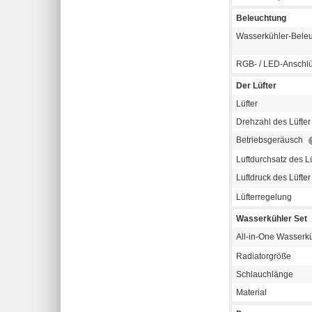
Beleuchtung
Wasserkühler-Bele
RGB- / LED-Anschl
Der Lüfter
Lüfter
Drehzahl des Lüfter
Betriebsgeräusch
Luftdurchsatz des Lü
Luftdruck des Lüfte
Lüfterregelung
Wasserkühler Set
All-in-One Wasser
Radiatorgröße
Schlauchlänge
Material