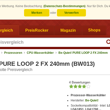
eine Werbung. Keine Beobachtung.
(Datenschutz-Bestimmungen)
.
Nur für Dich. Du
Merken
oder
Verwerfen
rgleich
PreisRocker
Magazin
Shops
Prozessoren
CPU-Wasserkühler
Be-Quiet! PURE LOOP 2 FX 240mm
! PURE LOOP 2 FX 240mm (BW013)
tte Preisvergleich
4 Bewertungen
Prozessor-Wasserkühler
Hersteller:
Be-Quiet!
Sockelkompatibilität - Intel:
L
LGA1851, LGA1700 ...