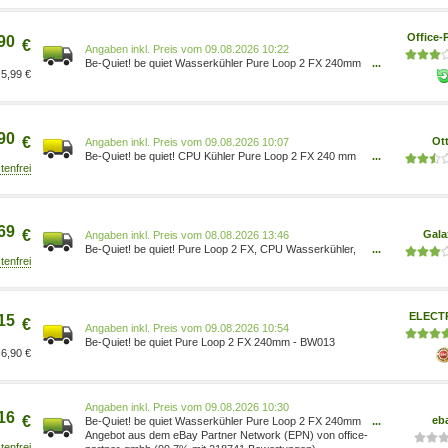
Office-
90
€
Preis vom 09.08.2026 10:22
Be-Quiet! be quiet Wasserkühler Pure Loop 2 FX 240mm
...
5,99 €
AIO RGB schwarz BW013
90
€
Ot
Preis vom 09.08.2026 10:07
Be-Quiet! be quiet! CPU Kühler Pure Loop 2 FX 240 mm
...
4260052189023
69
€
Gala
Preis vom 08.08.2026 13:46
Be-Quiet! be quiet! Pure Loop 2 FX, CPU Wasserkühler,
...
Schwarz BW013
ELECT
15
€
Preis vom 09.08.2026 10:54
Be-Quiet! be quiet Pure Loop 2 FX 240mm - BW013
6,90 €
Preis vom 09.08.2026 10:30
16
€
eb
Be-Quiet! be quiet Wasserkühler Pure Loop 2 FX 240mm
...
AIO RGB schwarz BW013
Angebot aus dem eBay Partner Network (EPN) von office-