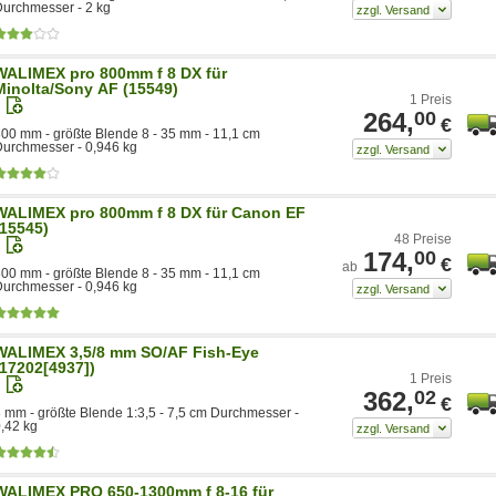
urchmesser - 2 kg
WALIMEX pro 800mm f 8 DX für
Minolta/Sony AF (15549)
1 Preis
264,
00
€
00 mm - größte Blende 8 - 35 mm - 11,1 cm
urchmesser - 0,946 kg
WALIMEX pro 800mm f 8 DX für Canon EF
(15545)
48 Preise
174,
00
€
ab
00 mm - größte Blende 8 - 35 mm - 11,1 cm
urchmesser - 0,946 kg
WALIMEX 3,5/8 mm SO/AF Fish-Eye
(17202[4937])
1 Preis
362,
02
€
 mm - größte Blende 1:3,5 - 7,5 cm Durchmesser -
,42 kg
WALIMEX PRO 650-1300mm f 8-16 für