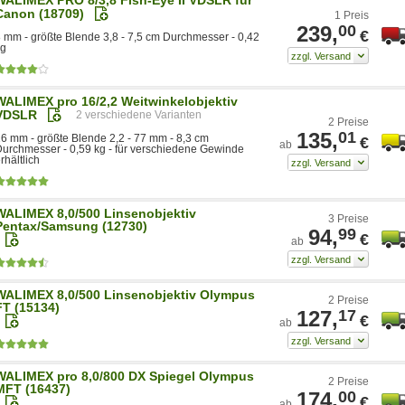
Canon (18709)
1 Preis
239,
00
€
 mm - größte Blende 3,8 - 7,5 cm Durchmesser - 0,42
kg
WALIMEX pro 16/2,2 Weitwinkelobjektiv
VDSLR
2
2 Preise
135,
01
6 mm - größte Blende 2,2 - 77 mm - 8,3 cm
€
ab
urchmesser - 0,59 kg - für verschiedene Gewinde
rhältlich
WALIMEX 8,0/500 Linsenobjektiv
3 Preise
Pentax/Samsung (12730)
94,
99
€
ab
WALIMEX 8,0/500 Linsenobjektiv Olympus
2 Preise
FT (15134)
127,
17
€
ab
WALIMEX pro 8,0/800 DX Spiegel Olympus
2 Preise
MFT (16437)
174,
00
€
ab