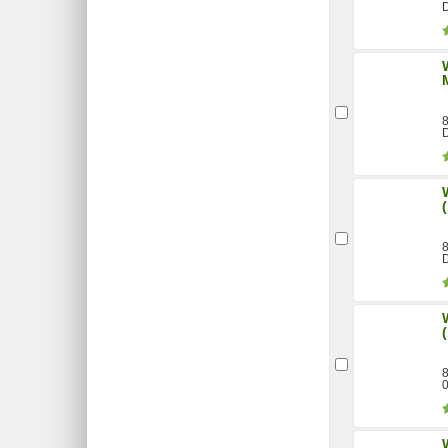
D
8
D
8
D
8
0