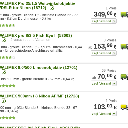
WALIMEX Pro 35/1,5 Weitwinkelobjektiv
VDSLR für Nikon (18712)
1 Preis
349,
00
€
5 mm - größte Blende 1,5 - kleinste Blende 22 - 77
m - 8,3 cm Durchmesser - 0,7 kg
WALIMEX pro 8/3,5 Fish-Eye II (53003)
2
3 Preise
153,
99
€
 mm - größte Blende 3,5 - 7,5 cm Durchmesser - 0,44
ab
g - für verschiedene Anschlüsse erhältlich
WALIMEX 8,0/500 Linsenobjektiv (12701)
69 Preise
70,
00
€
ab
 bis 500 mm - größte Blende 0 - 67 mm - 0,64 kg
WALIMEX 500mm f 8 Nikon AF/MF (12728)
1 Preis
103,
01
€
00 mm - größte Blende 8 - kleinste Blende 32 - 67
m - 0,64 kg
WALIMEX PRO 8/3,8 Fish-Eye II VDSLR für