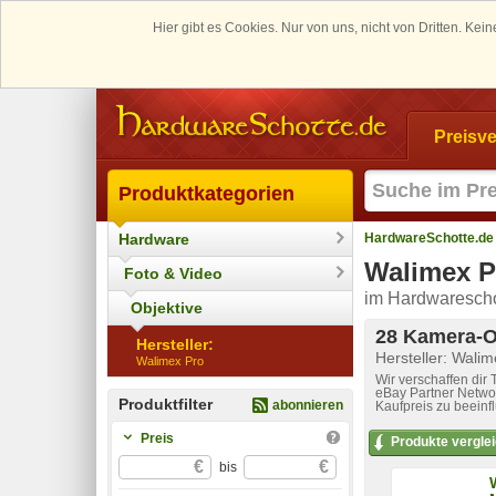
Hier gibt es Cookies. Nur von uns, nicht von Dritten. K
Preisve
Produktkategorien
Hardware
HardwareSchotte.de
Walimex P
Foto & Video
im Hardwarescho
Objektive
28 Kamera-Ob
Hersteller:
Hersteller: Wali
Walimex Pro
Wir verschaffen dir
eBay Partner Networ
Produktfilter
abonnieren
Kaufpreis zu beeinf
Preis
Produkte vergle
€
€
bis