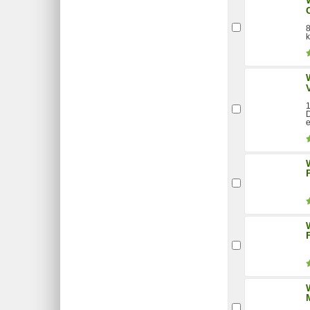
8
1
D
e