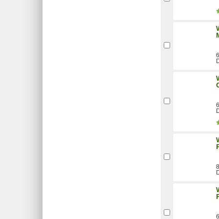
6
D
6
D
8
D
6