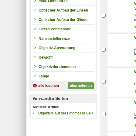
max. Lichtstärke
Optischer Aufbau der Linsen
3
m
Optischer Aufbau der Glieder
Filterdurchmesser
Naheinstellgrenze
Objektiv-Ausstattung
8
k
Gewicht
Objektivdurchmesser
Länge
0
alle löschen
übernehmen
Verwandte Seiten
Aktuelle Artikel
Objektive auf der Fotomesse CP+
5
m