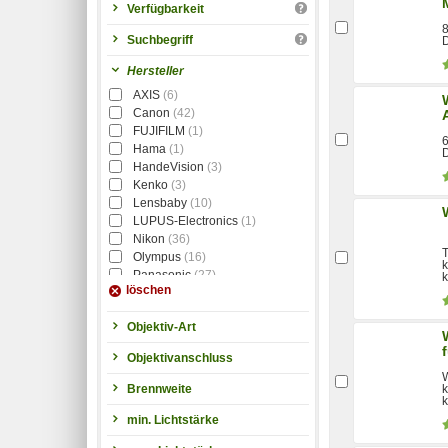
Verfügbarkeit
8
Suchbegriff
D
Hersteller
AXIS
(6)
Canon
(42)
FUJIFILM
(1)
6
Hama
(1)
D
HandeVision
(3)
Kenko
(3)
Lensbaby
(10)
LUPUS-Electronics
(1)
Nikon
(36)
T
Olympus
(16)
k
Panasonic
(27)
k
löschen
Pentax
(12)
Samyang
(117)
Objektiv-Art
Sigma
(41)
Sony
(50)
Objektivanschluss
Tamron
(29)
W
Tokina
(5)
k
Brennweite
Walimex Pro
(28)
min. Lichtstärke