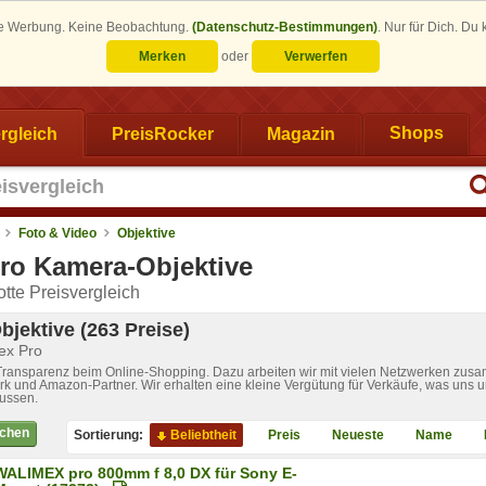
eine Werbung. Keine Beobachtung.
(Datenschutz-Bestimmungen)
.
Nur für Dich. Du
Merken
oder
Verwerfen
rgleich
PreisRocker
Magazin
Shops
Foto & Video
Objektive
ro Kamera-Objektive
tte Preisvergleich
jektive (263 Preise)
mex Pro
 Transparenz beim Online-Shopping. Dazu arbeiten wir mit vielen Netzwerken zusa
k und Amazon-Partner. Wir erhalten eine kleine Vergütung für Verkäufe, was uns u
lussen.
ichen
Sortierung:
Beliebtheit
Preis
Neueste
Name
WALIMEX pro 800mm f 8,0 DX für Sony E-