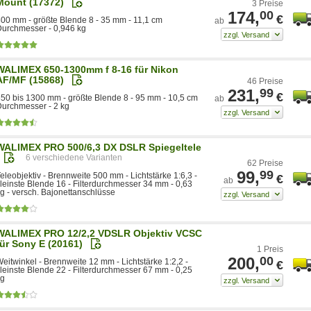
Mount (17372)
3 Preise
174,
00
€
00 mm - größte Blende 8 - 35 mm - 11,1 cm
ab
urchmesser - 0,946 kg
WALIMEX 650-1300mm f 8-16 für Nikon
AF/MF (15868)
46 Preise
231,
99
€
50 bis 1300 mm - größte Blende 8 - 95 mm - 10,5 cm
ab
urchmesser - 2 kg
WALIMEX PRO 500/6,3 DX DSLR Spiegeltele
6
62 Preise
99,
99
eleobjektiv - Brennweite 500 mm - Lichtstärke 1:6,3 -
€
ab
leinste Blende 16 - Filterdurchmesser 34 mm - 0,63
g - versch. Bajonettanschlüsse
WALIMEX PRO 12/2,2 VDSLR Objektiv VCSC
für Sony E (20161)
1 Preis
200,
00
eitwinkel - Brennweite 12 mm - Lichtstärke 1:2,2 -
€
leinste Blende 22 - Filterdurchmesser 67 mm - 0,25
kg