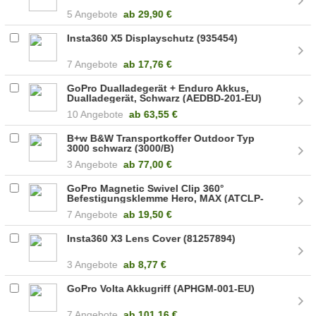
5 Angebote
ab
29,90 €
Insta360 X5 Displayschutz (935454)
7 Angebote
ab
17,76 €
GoPro Dualladegerät + Enduro Akkus,
Dualladegerät, Schwarz (AEDBD-201-EU)
10 Angebote
ab
63,55 €
B+w B&W Transportkoffer Outdoor Typ
3000 schwarz (3000/B)
3 Angebote
ab
77,00 €
GoPro Magnetic Swivel Clip 360°
Befestigungsklemme Hero, MAX (ATCLP-
001)
7 Angebote
ab
19,50 €
Insta360 X3 Lens Cover (81257894)
3 Angebote
ab
8,77 €
GoPro Volta Akkugriff (APHGM-001-EU)
7 Angebote
ab
101,16 €