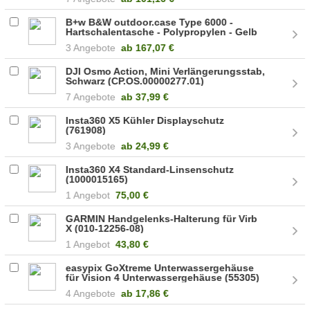
B+w B&W outdoor.case Type 6000 -
Hartschalentasche - Polypropylen - Gelb
(6000/Y)
3 Angebote
ab
167,07 €
DJI Osmo Action, Mini Verlängerungsstab,
Schwarz (CP.OS.00000277.01)
7 Angebote
ab
37,99 €
Insta360 X5 Kühler Displayschutz
(761908)
3 Angebote
ab
24,99 €
Insta360 X4 Standard-Linsenschutz
(1000015165)
1 Angebot
75,00 €
GARMIN Handgelenks-Halterung für Virb
X (010-12256-08)
1 Angebot
43,80 €
easypix GoXtreme Unterwassergehäuse
für Vision 4 Unterwassergehäuse (55305)
4 Angebote
ab
17,86 €