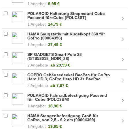
1 Angebot
9,95 €
POLAROID Halterung Strapmount Cube
Passend für=Cube (POLC3ST)
1 Angebot
14,79 €
HAMA Saugstativ mit Kugelkopf 360 für
GoPro (00004356)
1 Angebot
37,49 €
SP-GADGETS Smart Pole 28
(GTS53018_NOIR_28)
2 Angebote
ab
29,99 €
GOPRO Gehäusedeckel BacPac für GoPro
Hero HD 3, GoPro Hero HD 3+ BacPac
Deckel (ASDRK-301)
2 Angebote
ab
7,87 €
POLAROID Fahrradbefestigung Passend
für=Cube (POLC3BM)
1 Angebot
18,90 €
HAMA Stangenbefestigung Groß für
GoPro, von 2,5 - 6,2 cm (00004399)
1 Angebot
19,95 €