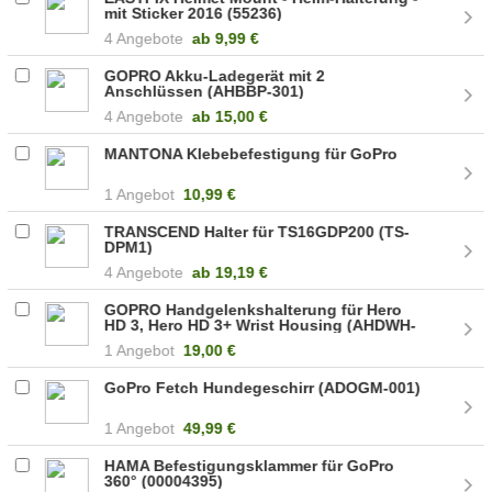
mit Sticker 2016 (55236)
4 Angebote
ab
9,99 €
GOPRO Akku-Ladegerät mit 2
Anschlüssen (AHBBP-301)
4 Angebote
ab
15,00 €
MANTONA Klebebefestigung für GoPro
1 Angebot
10,99 €
TRANSCEND Halter für TS16GDP200 (TS-
DPM1)
4 Angebote
ab
19,19 €
GOPRO Handgelenkshalterung für Hero
HD 3, Hero HD 3+ Wrist Housing (AHDWH-
301)
1 Angebot
19,00 €
GoPro Fetch Hundegeschirr (ADOGM-001)
1 Angebot
49,99 €
HAMA Befestigungsklammer für GoPro
360° (00004395)