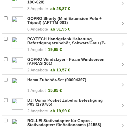
18C-020)
3 Angebote
ab
28,87 €
GOPRO Shorty (Mini Extension Pole +
Tripod) (AFTTM-001)
6 Angebote
ab
31,95 €
PGYTECH Handgelenk Halterung,
Befestigungszubehör, Schwarz/Grau (P-
18C-024)
1 Angebot
19,95 €
GOPRO Windslayer - Foam Windscreen
(AFRAS-301)
2 Angebote
ab
13,57 €
Hama Zubehör-Set (00004397)
1 Angebot
15,95 €
DJI Osmo Pocket Zubehörbefestigung
P03 (179785)
2 Angebote
ab
19,99 €
ROLLEI Stativadapter für Gopro -
Stativadapterr für Actioncams (21558)