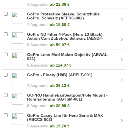
4 Angebote
ab
22,38 €
GoPro Protective Sleeve, Schutzhülle
GoPro, Schwarz (AFFRC-002)
7 Angebote
ab
15,60 €
GoPro ND Filter 4-Pack (Hero 13 Black),
Action Cam Zubehör, Schwarz (AENDF-
001)
8 Angebote
ab
59,97 €
GoPro Lens Mod Makro Objektiv (AEWAL-
021)
8 Angebote
ab
114,97 €
GoPro - Floaty (H9B) (ADFLT-001)
4 Angebote
ab
26,13 €
GOPRO Handlebar/Seatpost/Pole Mount -
Rohrhalterung (AGTSM-001)
6 Angebote
ab
30,99 €
GoPro Casey Lite für Hero Serie & MAX
(ABCCS-002)
5 Angebote
ab
15,70 €