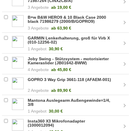
71987264 (CINX2CB/A)
3 Angebote
ab
19,00 €
B+w B&W HERO9 & 10 Black Case 2000
black 71986279 (2000/B/GOPRO9)
3 Angebote
ab
63,90 €
GARMIN Lenkerhalterung, groß für Virb X
(010-12256-02)
1 Angebot
30,90 €
Joby Swing - Stützsystem - motorisierter
Kameraslider (JB01642-BWW)
4 Angebote
ab
45,80 €
GOPRO 3 Way Grip 3661-118 (AFAEM-001)
2 Angebote
ab
89,90 €
Mantona Auslegearm Außengewinde=1/4,
3/8
1 Angebot
30,00 €
Insta360 X3 Mikrofonadapter
(1000012094)