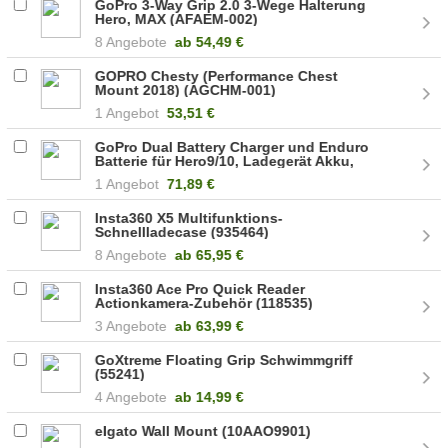
GoPro 3-Way Grip 2.0 3-Wege Halterung
Hero, MAX (AFAEM-002)
8 Angebote
ab
54,49 €
GOPRO Chesty (Performance Chest
Mount 2018) (AGCHM-001)
1 Angebot
53,51 €
GoPro Dual Battery Charger und Enduro
Batterie für Hero9/10, Ladegerät Akku,
Black (ADDBD-211-EU)
1 Angebot
71,89 €
Insta360 X5 Multifunktions-
Schnellladecase (935464)
8 Angebote
ab
65,95 €
Insta360 Ace Pro Quick Reader
Actionkamera-Zubehör (118535)
3 Angebote
ab
63,99 €
GoXtreme Floating Grip Schwimmgriff
(55241)
4 Angebote
ab
14,99 €
elgato Wall Mount (10AAO9901)