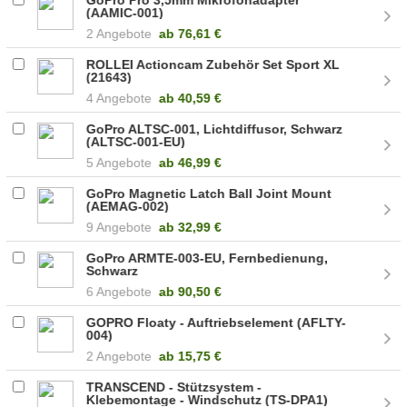
(AAMIC-001)
2 Angebote
ab
76,61 €
ROLLEI Actioncam Zubehör Set Sport XL
(21643)
4 Angebote
ab
40,59 €
GoPro ALTSC-001, Lichtdiffusor, Schwarz
(ALTSC-001-EU)
5 Angebote
ab
46,99 €
GoPro Magnetic Latch Ball Joint Mount
(AEMAG-002)
9 Angebote
ab
32,99 €
GoPro ARMTE-003-EU, Fernbedienung,
Schwarz
6 Angebote
ab
90,50 €
GOPRO Floaty - Auftriebselement (AFLTY-
004)
2 Angebote
ab
15,75 €
TRANSCEND - Stützsystem -
Klebemontage - Windschutz (TS-DPA1)