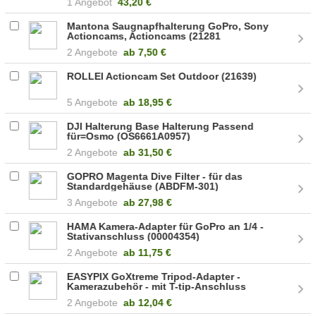
1 Angebot
43,20 €
Mantona Saugnapfhalterung GoPro, Sony
Actioncams, Actioncams (21281
4056929212815)
2 Angebote
ab
7,50 €
ROLLEI Actioncam Set Outdoor (21639)
5 Angebote
ab
18,95 €
DJI Halterung Base Halterung Passend
für=Osmo (OS6661A0957)
2 Angebote
ab
31,50 €
GOPRO Magenta Dive Filter - für das
Standardgehäuse (ABDFM-301)
3 Angebote
ab
27,98 €
HAMA Kamera-Adapter für GoPro an 1/4 -
Stativanschluss (00004354)
2 Angebote
ab
11,75 €
EASYPIX GoXtreme Tripod-Adapter -
Kamerazubehör - mit T-tip-Anschluss
(55206)
2 Angebote
ab
12,04 €