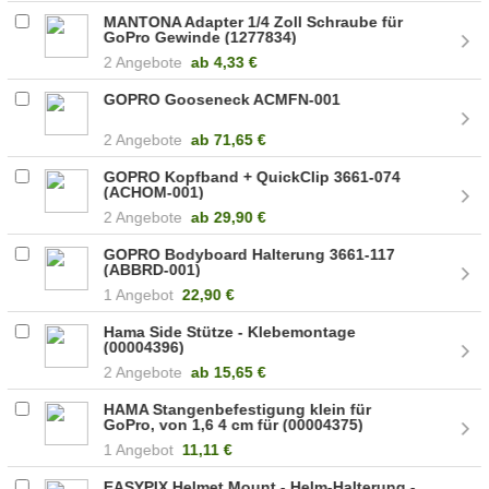
MANTONA Adapter 1/4 Zoll Schraube für
GoPro Gewinde (1277834)
2 Angebote
ab
4,33 €
GOPRO Gooseneck ACMFN-001
2 Angebote
ab
71,65 €
GOPRO Kopfband + QuickClip 3661-074
(ACHOM-001)
2 Angebote
ab
29,90 €
GOPRO Bodyboard Halterung 3661-117
(ABBRD-001)
1 Angebot
22,90 €
Hama Side Stütze - Klebemontage
(00004396)
2 Angebote
ab
15,65 €
HAMA Stangenbefestigung klein für
GoPro, von 1,6 4 cm für (00004375)
1 Angebot
11,11 €
EASYPIX Helmet Mount - Helm-Halterung -