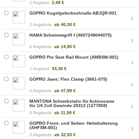
1 Angebot
2,49 €
GOPRO Kugelgelenkschnalle ABJQR-001
3 Angebote
ab
40,30 €
HAMA Schwimmgriff f (4007249044075)
6 Angebote
ab
14,90 €
GOPRO Pro Seat Rail Mount (AMBSM-001)
1 Angebot
34,36 €
GOPRO Jaws: Flex Clamp (3661-075)
4 Angebote
ab
47,99 €
MANTONA Schwebstativ für Actioncams
für 1/4 Zoll Gewinde 20313 (1277859)
4 Angebote
ab
11,99 €
GOPRO Front- und Seiten- Helmhalterung
(AHFSM-001)
3 Angebote
ab
32,93 €