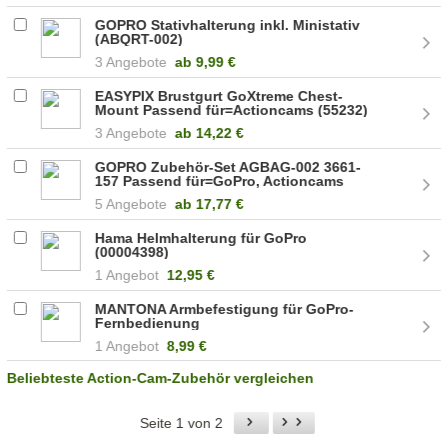
GOPRO Stativhalterung inkl. Ministativ
(ABQRT-002)
3 Angebote
ab
9,99 €
EASYPIX Brustgurt GoXtreme Chest-
Mount Passend für=Actioncams (55232)
3 Angebote
ab
14,22 €
GOPRO Zubehör-Set AGBAG-002 3661-
157 Passend für=GoPro, Actioncams
(3661-157)
5 Angebote
ab
17,77 €
Hama Helmhalterung für GoPro
(00004398)
1 Angebot
12,95 €
MANTONA Armbefestigung für GoPro-
Fernbedienung
1 Angebot
8,99 €
Beliebteste Action-Cam-Zubehör vergleichen
Seite 1 von 2