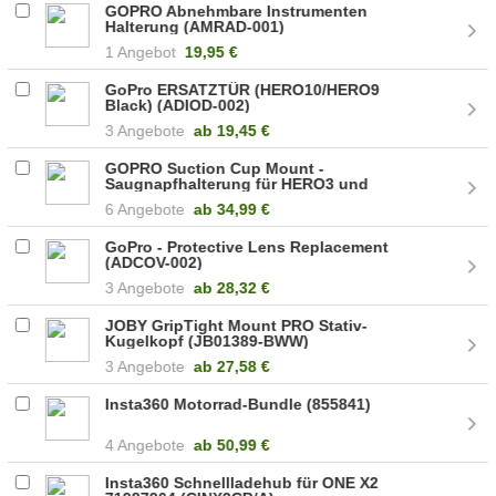
GOPRO Abnehmbare Instrumenten
Halterung (AMRAD-001)
1 Angebot
19,95 €
GoPro ERSATZTÜR (HERO10/HERO9
Black) (ADIOD-002)
3 Angebote
ab
19,45 €
GOPRO Suction Cup Mount -
Saugnapfhalterung für HERO3 und
HERO3+ 3661-072 (AUCMT-302)
6 Angebote
ab
34,99 €
GoPro - Protective Lens Replacement
(ADCOV-002)
3 Angebote
ab
28,32 €
JOBY GripTight Mount PRO Stativ-
Kugelkopf (JB01389-BWW)
3 Angebote
ab
27,58 €
Insta360 Motorrad-Bundle (855841)
4 Angebote
ab
50,99 €
Insta360 Schnellladehub für ONE X2