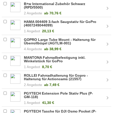
B+w International Zubehör Schwarz
(RPD/5500)
2 Angebote
ab
70,76 €
HAMA 004409 3-fach Saugstativ für GoPro
(4007249044099)
1 Angebot
20,13 €
GOPRO Large Tube Mount - Halterung für
Überrollbügel (AGTLM-001)
4 Angebote
ab
38,99 €
MANTONA Fahrradbefestigung inkl.
Winkelstück für GoPro
1 Angebot
8,70 €
ROLLEI Fahrradhalterung für Gopro -
Halterung für Actioncams (21557)
2 Angebote
ab
7,49 €
PGYTECH Extension Pole Stativ Plus (P-
GM-118)
1 Angebot
41,30 €
PGYTECH Tasche für DJI Osmo Pocket (P-