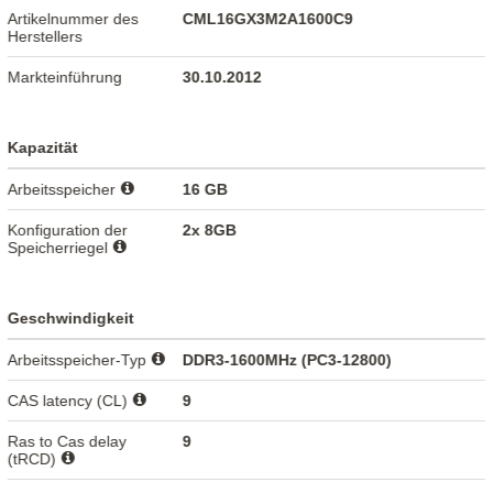
Artikelnummer des
CML16GX3M2A1600C9
Herstellers
Markteinführung
30.10.2012
Kapazität
Arbeitsspeicher
16 GB
Konfiguration der
2x 8GB
Speicherriegel
Geschwindigkeit
Arbeitsspeicher-Typ
DDR3-1600MHz (PC3-12800)
CAS latency (CL)
9
Ras to Cas delay
9
(tRCD)