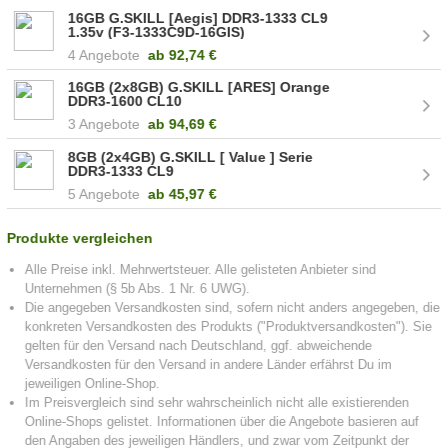
16GB G.SKILL [Aegis] DDR3-1333 CL9
1.35v (F3-1333C9D-16GIS)
4 Angebote
ab
92,74 €
16GB (2x8GB) G.SKILL [ARES] Orange
DDR3-1600 CL10
3 Angebote
ab
94,69 €
8GB (2x4GB) G.SKILL [ Value ] Serie
DDR3-1333 CL9
5 Angebote
ab
45,97 €
Produkte vergleichen