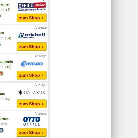
artner
(8)
zum Shop
elt
(34)
zum Shop
ectronic
(16)
zum Shop
xus
(4)
zum Shop
ffice
zum Shop