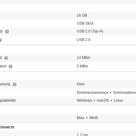
16 GB
USB-Stick
typ
USB 2.0 (Typ-A)
USB 2.0
it
14 MB/s
keit
5 MB/s
selung
Nein
Drehmechanismus • Schlüsselbun
atibilität
Windows • macOS • Linux
Blau • Weiß
Gewicht
1,7 cm