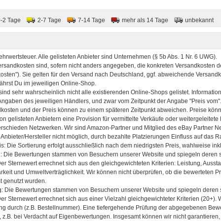
Computer Data Storage, Lesegeschwindigkeit bis zu 21
MB/s FM16FD05B/00 8719274667568 Computer &
Zubehör/Computer & Zubehör/Datenspeicher/Exte
0-2 Tage
2-7 Tage
7-14 Tage
mehr als 14 Tage
unbekannt