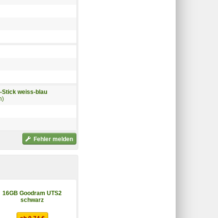
-Stick weiss-blau
n)
Fehler melden
16GB Goodram UTS2
16GB Philips Pico
schwarz
Edition 2.0