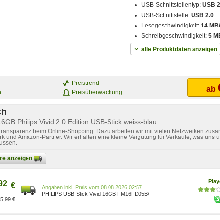
USB-Schnittstellentyp:
USB 2
USB-Schnittstelle:
USB 2.0
Lesegeschwindigkeit:
14 MB
Schreibgeschwindigkeit:
5 M
alle Produktdaten anzeigen
Preistrend
ab
n
Preisüberwachung
ch
6GB Philips Vivid 2.0 Edition USB-Stick weiss-blau
 Transparenz beim Online-Shopping. Dazu arbeiten wir mit vielen Netzwerken zusa
k und Amazon-Partner. Wir erhalten eine kleine Vergütung für Verkäufe, was uns u
lussen.
bare anzeigen
Pla
92
€
Preis vom 08.08.2026 02:57
PHILIPS USB-Stick Vivid 16GB FM16FD05B/
5,99 €