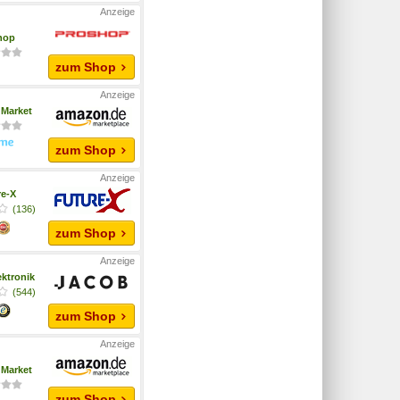
hop
zum Shop
Market
zum Shop
re-X
(136)
zum Shop
ktronik
(544)
zum Shop
Market
zum Shop