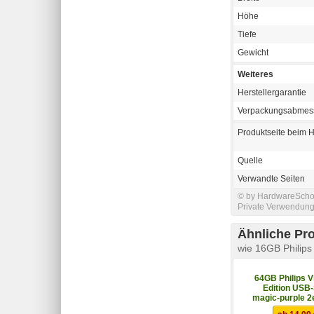
Höhe
Tiefe
Gewicht
Weiteres
Herstellergarantie
Verpackungsabmes
Produktseite beim H
Quelle
Verwandte Seiten
© by HardwareSchott
Private Verwendung 
Ähnliche Pr
wie 16GB Philips 
64GB Philips Vi
Edition USB-
magic-purple 2