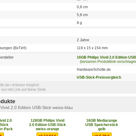
0,8 cm
5,8 cm
8 g
2 Jahre
sungen (BxTxH)
119 x 15 x 154 mm
ersteller
16GB Philips Vivid 2.0 Edition USB
(besseren Produktlink vorschlage
HardwareSchotte.de
USB-Stick-Preisvergleich
e.de • Irrtümer möglich
nur mit Link auf diese Seite
odukte
Vivid 2.0 Edition USB-Stick weiss-blau
vid 2.0
128GB Philips Vivid
16GB Mediarange
Stick
2.0 Edition USB-Stick
USB Speicherstick
er-Pack
weiss-orange
gelb