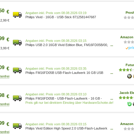
50
€
Pros
Preis vom 08.08.2026 03:19
Philips Vivid - 16GB - USB-Stick 8712581447687
2,99 €
Amazon 
99
€
Preis vom 08.08.2026 03:15
Philips USB 2.0 16GB Vivid Edition Blue, FM16FD05B/00,
...
3,99 €
Blau, Weiß FM16FD05B/00 8712581447700 Computer &
Zubehör/Computer & Zubehör/Datenspeicher/Externe
Datenspeicher/USB-Sticks
Futu
09
€
Preis vom 08.08.2026 03:35
Philips FM16FD05B USB-Flash-Laufwerk 16 GB USB
...
2.0 Electric Blue (FM16FD05B/00)
Jacob Ele
Preis vom 08.08.2026 03:10
98
€
Philips FM16FD05B - USB-Flash-Laufwerk - 16 GB -
...
USB 2.0 FM16FD05B/00
Preis gilt nur bei direktem Einstieg über HardwareSchotte.de!
99
€
Amazon 
Preis vom 08.08.2026 03:15
Philips Vivid Edition High Speed 2.0 USB-Flash-Laufwerk
...
USB-Stick 10x 16 GB mit Schwenkkappe für PC, Laptop,