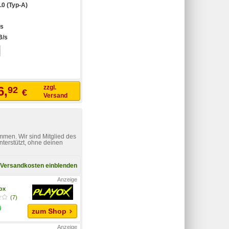
.0 (Typ-A)
/s
B/s
zzgl.
6,
92
€
Versand
mmen. Wir sind Mitglied des
nterstützt, ohne deinen
Versandkosten einblenden
yox
(7)
zum Shop