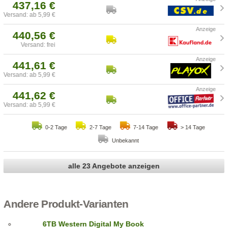
437,16 €
Versand: ab 5,99 €
440,56 €
Versand: frei
441,61 €
Versand: ab 5,99 €
441,62 €
Versand: ab 5,99 €
0-2 Tage
2-7 Tage
7-14 Tage
> 14 Tage
Unbekannt
alle 23 Angebote anzeigen
Andere Produkt-Varianten
6TB Western Digital My Book