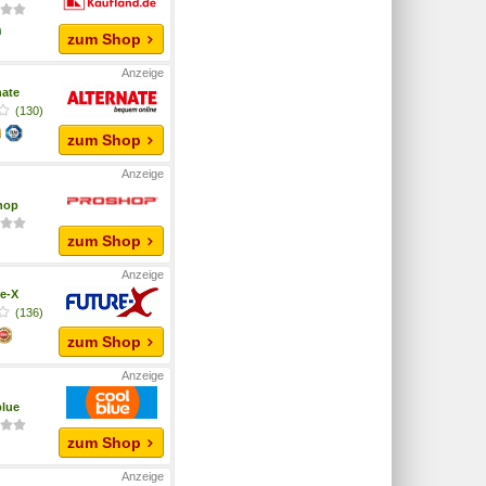
zum Shop
nate
(130)
zum Shop
hop
zum Shop
e-X
(136)
zum Shop
lue
zum Shop