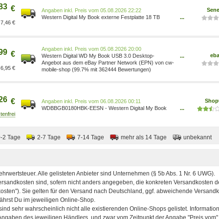
83
€
Sene
Preis vom 05.08.2026 22:22
Western Digital My Book externe Festplatte 18 TB
...
7,46 €
WDBBGB0180HBK-EESN
Preis vom 05.08.2026 20:00
99
€
eb
Western Digital WD My Book USB 3.0 Desktop-
...
Festplatte mit Passwortschutz 18TB
Angebot aus dem eBay Partner Network (EPN) von cw-
6,95 €
WDBBGB0180HBK-EESN
mobile-shop (99.7% mit 362444 Bewertungen)
26
€
Shop
Preis vom 06.08.2026 00:11
WDBBGB0180HBK-EESN - Western Digital My Book
...
external hard drive
0-2 Tage
2-7 Tage
7-14 Tage
mehr als 14 Tage
unbekannt