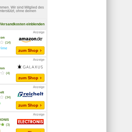
mmen. Wir sind Mitglied des
nterstützt, ohne deinen
Versandkosten einblenden
zon
(14)
zum Shop
xus
(4)
zum Shop
elt
(34)
zum Shop
RONIS
(3)