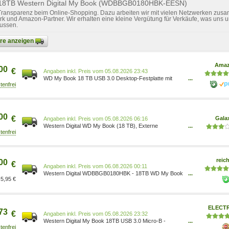
r 18TB Western Digital My Book (WDBBGB0180HBK-EESN)
 Transparenz beim Online-Shopping. Dazu arbeiten wir mit vielen Netzwerken zusa
k und Amazon-Partner. Wir erhalten eine kleine Vergütung für Verkäufe, was uns u
lussen.
bare anzeigen
Ama
00
€
Preis vom 05.08.2026 23:43
WD My Book 18 TB USB 3.0 Desktop-Festplatte mit
...
Passwortschutz (Desktop-Speicher,
Sicherungssoftware, Hardwareverschlüsselung,
SuperSpeed USB) WDBBGB0180HBK-EESN
7180378788502 Elektronik & Foto/Arborist
Merchandising Root/Self Service/Special Feature
00
€
Gala
Preis vom 05.08.2026 06:16
Western Digital WD My Book (18 TB), Externe
...
Festplatte, Schwarz WDBBGB0180HBK-EESN
reich
00
€
Preis vom 06.08.2026 00:11
Western Digital WDBBGB0180HBK - 18TB WD My Book
...
5,95 €
WDBBGB0180HBK-EESN
ELECT
73
€
Preis vom 05.08.2026 23:32
Western Digital My Book 18TB USB 3.0 Micro-B -
...
WDBBGB0180HBK-EESN