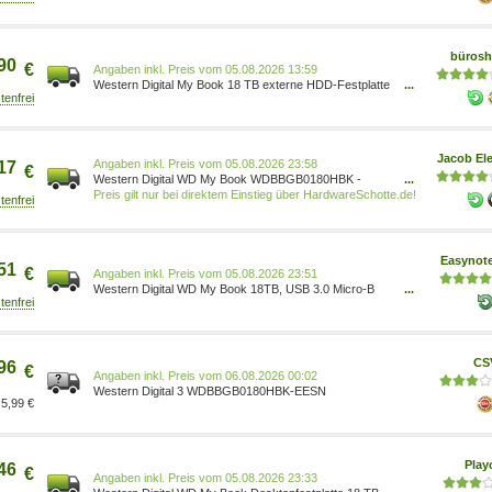
büros
90
€
Preis vom 05.08.2026 13:59
Western Digital My Book 18 TB externe HDD-Festplatte
...
schwarz WDBBGB0180HBK-EESN
Jacob Ele
Preis vom 05.08.2026 23:58
17
€
Western Digital WD My Book WDBBGB0180HBK -
...
Festplatte - verschlüsselt - 18TB - extern (Stationär) -
Preis gilt nur bei direktem Einstieg über HardwareSchotte.de!
USB3.0 - 256-Bit-AES - Schwarz (WDBBGB0180HBK-
EESN)
Easynot
51
€
Preis vom 05.08.2026 23:51
Western Digital WD My Book 18TB, USB 3.0 Micro-B
...
WDBBGB0180HBK-EESN
CS
96
€
Preis vom 06.08.2026 00:02
Western Digital 3 WDBBGB0180HBK-EESN
5,99 €
Pla
46
€
Preis vom 05.08.2026 23:33