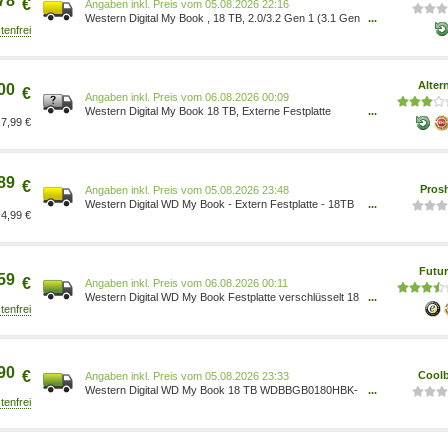
78
€
Preis vom 05.08.2026 22:16
Western Digital My Book , 18 TB, 2.0/3.2 Gen 1 (3.1 Gen
...
1), Schwarz WDBBGB0180HBK-EESN
Alter
00
€
Preis vom 06.08.2026 00:09
Western Digital My Book 18 TB, Externe Festplatte
...
7,99 €
WDBBGB0180HBK schwarz, Micro-USB-B 3.2 Gen 1 (5
Gbit/s) Anschluss: 1x Micro-USB-B 3.2 Gen 1 (5 Gbit/s)
1752845
89
€
Pros
Preis vom 05.08.2026 23:48
Western Digital WD My Book - Extern Festplatte - 18TB
...
4,99 €
- Schwarz 0718037878850
Futur
59
€
Preis vom 06.08.2026 00:11
Western Digital WD My Book Festplatte verschlüsselt 18
...
TB USB 3.0 256-Bit-AES Schwarz extern
(WDBBGB0180HBK-EESN)
90
€
Coolb
Preis vom 05.08.2026 23:33
Western Digital WD My Book 18 TB WDBBGB0180HBK-
...
EESN