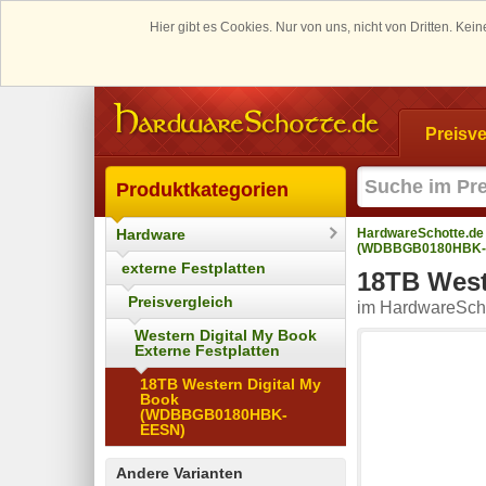
Hier gibt es Cookies. Nur von uns, nicht von Dritten. K
Preisve
Produktkategorien
Hardware
HardwareSchotte.de
(WDBBGB0180HBK-
externe Festplatten
18TB Wes
Preisvergleich
im HardwareScho
Western Digital My Book
Externe Festplatten
18TB Western Digital My
Book
(WDBBGB0180HBK-
EESN)
Andere Varianten