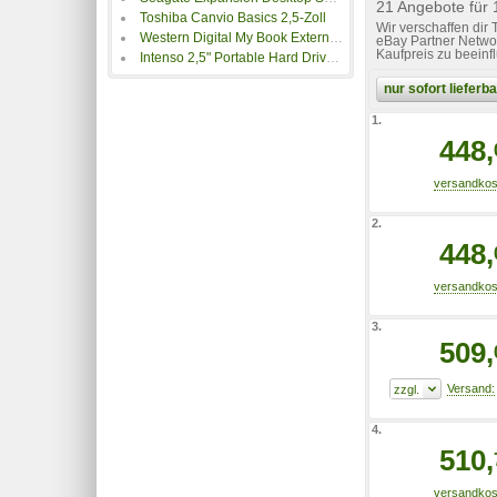
21 Angebote fü
Toshiba Canvio Basics 2,5-Zoll
Wir verschaffen dir
Western Digital My Book Externe Festplatten
eBay Partner Networ
Kaufpreis zu beeinf
Intenso 2,5" Portable Hard Drive Certified Refurbished
nur sofort liefer
1.
448,
2.
448,
3.
509,
4.
510,