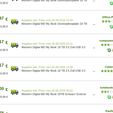
Western Digital WD My Book Desktopfestplatte 18 TB
...
5,99 €
schwarz WDBBGB0180HBK-EESN
Office-P
47
€
Preis vom 05.08.2026 23:49
Western Digital WD My Book Desktopfestplatte 18 TB
...
5,99 €
schwarz WDBBGB0180HBK-EESN
computeru
17
€
Preis vom 06.08.2026 00:11
Western Digital WD My Book 18 TB 3.5 Zoll USB 3.0
...
6,99 €
Micro-B (5Gb/s) Schwarz externe Festplatte HDD
WDBBGB0180HBK-EESN
17
€
Cyber
Preis vom 05.08.2026 13:30
Western Digital WD My Book 18 TB 3.5 Zoll USB 3.0
...
6,99 €
Micro-B (5Gb/s) Schwarz externe Festplatte HDD
WDBBGB0180HBK-EESN
notebooks
00
€
Preis vom 06.08.2026 00:02
Western Digital WD My Book 18TB Schwarz Externe
...
8,99 €
Festplatte, USB 3.2 Gen 1x1 WDBBGB0180HBK-EESN
Kaufl