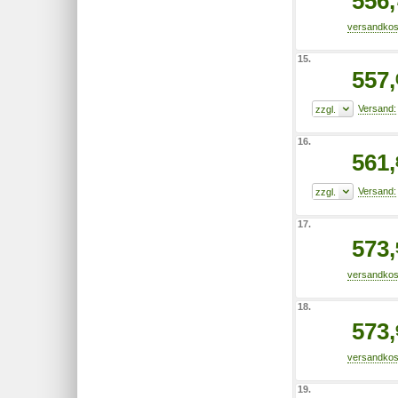
556,
15.
557,
16.
561,
17.
573,
18.
573,
19.