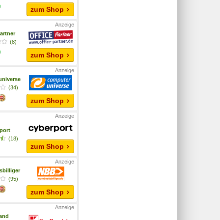
zum Shop
artner
(8)
zum Shop
niverse
(34)
zum Shop
port
(18)
zum Shop
billiger
(95)
zum Shop
and