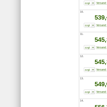
10.
539,
11.
545,
12.
545,
13.
549,
14.