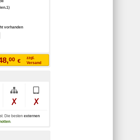
oll
Gen.1)
cht vorhanden
zzgl.
48,
00
€
Versand
st. Die besten
externen
hotten
.