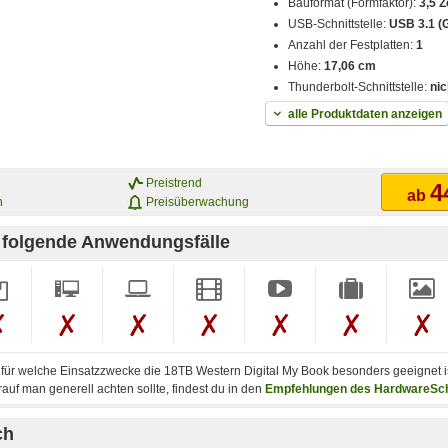
Bauformat (Formfaktor):
3,5 Z
USB-Schnittstelle:
USB 3.1 (
Anzahl der Festplatten:
1
Höhe:
17,06 cm
Thunderbolt-Schnittstelle:
ni
alle Produktdaten anzeigen
Preistrend
4
ab
n
Preisüberwachung
r folgende Anwendungsfälle
, für welche Einsatzzwecke die 18TB Western Digital My Book besonders geeignet i
uf man generell achten sollte, findest du in den
Empfehlungen des HardwareSc
ch