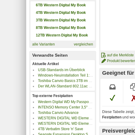
6TB Western Digital My Book
4TB Western Digital My Book
3TB Western Digital My Book
8TB Western Digital My Book
12TB Western Digital My Book
alle Varianten
vergleichen
Verwandte Seiten
auf die Merkliste
Produkt bewerte
Aktuelle Artikel
USB-Standards im Überblick
Geeignet fü
Windows-Neuinstallation Teil 1: Datensicherung & Vorbereitung
Toshiba Canvio Basics 3TB im 2,5-Zoll-Format
Der WLAN-Standard 802.11ac kommt
Top externe Festplatten
Western Digital WD My Passport 2019
INTENSO Memory Center 3,5" USB 3.0
Diese Tabelle zeigt
Toshiba Canvio Advance
Festplatten
und wora
WESTERN DIGITAL WD Elements Tragbare Festplatten
WESTERN DIGITAL WD Elements Desktop USB 3.0
4TB Verbatim Store 'n' Save
Preisverglei
Seagate Expansion Desktop STKP