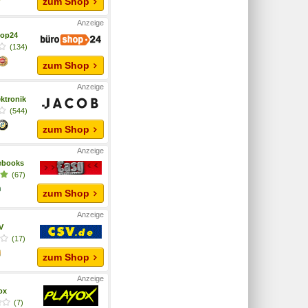
zum Shop
hop24
(134)
zum Shop
ktronik
(544)
zum Shop
ebooks
(67)
zum Shop
V
(17)
zum Shop
yox
(7)