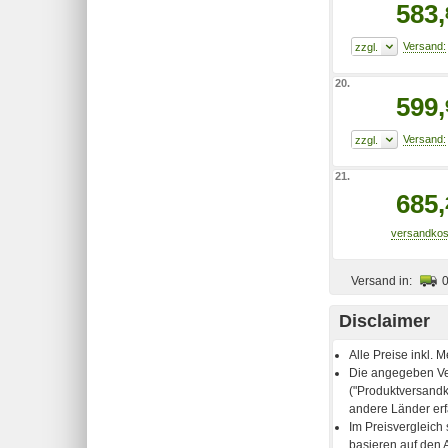
583,
20.
599,
21.
685,
Versand in:
Disclaimer