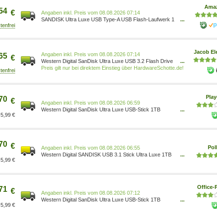
Foto/Arborist Merchandising Root/Self Service/Special F
Ama
54
€
Preis vom 08.08.2026 07:14
SANDISK Ultra Luxe USB Type-A USB Flash-Laufwerk 1
...
TB (USB 3.2 Gen 1- und USB 3.0-fähig, 400 MB/s,
Passwortschutz, Software zur Datenwiederherstellung)
SDCZ74-1T00-G46 0619659211103 Elektronik &
Foto/Arborist Merchandising Root/Self Service/Special F
Jacob El
Preis vom 08.08.2026 07:14
65
€
Western Digital SanDisk Ultra Luxe USB 3.2 Flash Drive
...
1TB (SDCZ74-1T00-G46)
Preis gilt nur bei direktem Einstieg über HardwareSchotte.de!
Pla
70
€
Preis vom 08.08.2026 06:59
Western Digital SanDisk Ultra Luxe USB-Stick 1TB
...
5,99 €
SDCZ74-1T00-G46
70
€
Pol
Preis vom 08.08.2026 06:55
Western Digital SANDISK USB 3.1 Stick Ultra Luxe 1TB
...
5,99 €
0619659211103
Office-
71
€
Preis vom 08.08.2026 07:12
Western Digital SanDisk Ultra Luxe USB-Stick 1TB
...
5,99 €
SDCZ74-1T00-G46