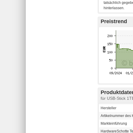
Preistrend
Produktdaten
für USB-Stick 1T
Hersteller
Artikelnummer des H
Markteinführung
HardwareSchotte T