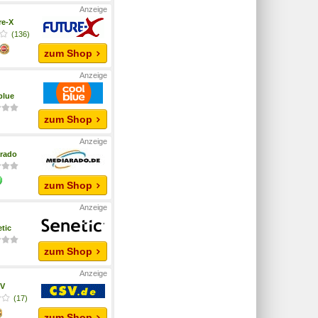
re-X
(136)
zum Shop
blue
zum Shop
rado
zum Shop
tic
zum Shop
V
(17)
zum Shop