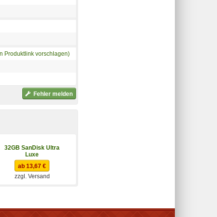
n Produktlink vorschlagen)
Fehler melden
32GB SanDisk Ultra
64GB SanDisk Ultra
Luxe
Luxe
ab 13,67 €
ab 15,18 €
zzgl. Versand
zzgl. Versand