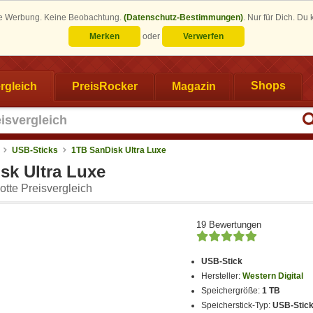
eine Werbung. Keine Beobachtung.
(Datenschutz-Bestimmungen)
.
Nur für Dich. Du
Merken
oder
Verwerfen
rgleich
PreisRocker
Magazin
Shops
USB-Sticks
1TB SanDisk Ultra Luxe
sk Ultra Luxe
tte Preisvergleich
19 Bewertungen
USB-Stick
Hersteller:
Western Digital
Speichergröße:
1 TB
Speicherstick-Typ:
USB-Stic