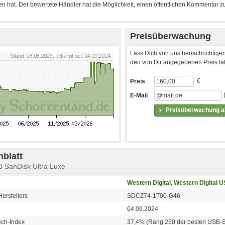
Preisüberwachung
Lass Dich von uns benachrichtigen
den von Dir angegebenen Preis fäll
€
Preis
E-Mail
Preisüberwachung ak
blatt
B SanDisk Ultra Luxe
Western Digital
,
Western Digital U
erstellers
SDCZ74-1T00-G46
04.09.2024
ech-Index
37,4% (Rang 250 der besten USB-S