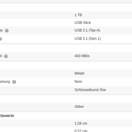
1 TB
USB-Stick
typ
USB 3.1 (Typ-A)
USB 3.1 (Gen.1)
it
400 MB/s
Metall
selung
Nein
Schlüsselbund-Öse
Silber
Gewicht
1,58 cm
0,57 cm