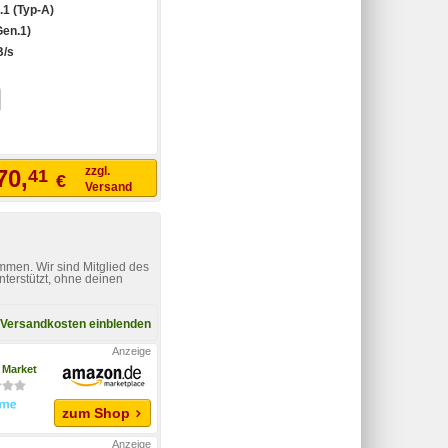
.1 (Typ-A)
Gen.1)
B/s
zzgl.
70,
41
€
Versand
mmen. Wir sind Mitglied des
nterstützt, ohne deinen
Versandkosten einblenden
Market
zum Shop