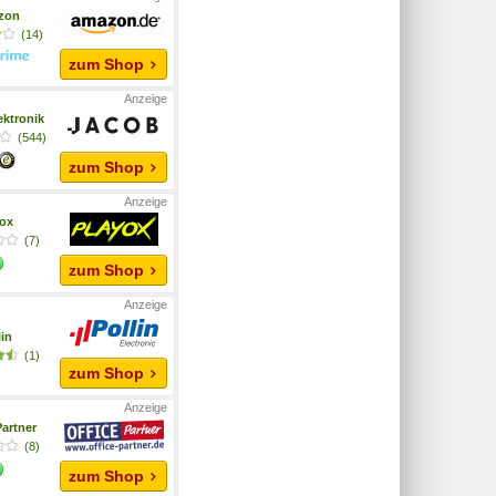
zon
(14)
zum Shop
ektronik
(544)
zum Shop
yox
(7)
zum Shop
lin
(1)
zum Shop
Partner
(8)
zum Shop