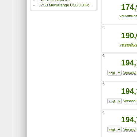
174,
32GB Mediarange USB 3.0 Kombo-Speicherstick mit Type-C
3.
190,
4.
194,
5.
194,
6.
194,