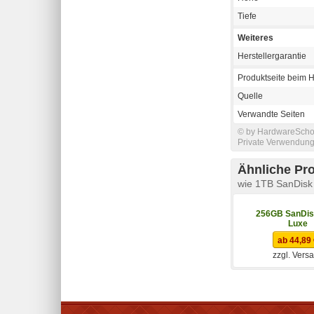
Tiefe
Weiteres
Herstellergarantie
Produktseite beim H
Quelle
Verwandte Seiten
© by HardwareSchott
Private Verwendung 
Ähnliche Pr
wie 1TB SanDisk 
256GB SanDisk
Luxe
ab 44,89
zzgl. Vers