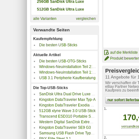
256GB SanDisk Ultra Luxe
512GB SanDisk Ultra Luxe
alle Varianten
vergleichen
Verwandte Seiten
Kaufempfehlung
Die besten USB-Sticks
auf die Merkliste
Aktuelle Artikel
Produkt bewerte
Die besten USB-OTG-Sticks
Windows-Neuinstallation Teil 2: Die vier besten Methoden Windows neu zu installieren!
Preisverglei
Windows-Neuinstallation Teil 1: Datensicherung & Vorbereitung
11 Angebote für 
USB 3.1 Peripherie Kaufberatung
Wir verschaffen dir
eBay Partner Networ
Die Top-USB-Sticks
Kaufpreis zu beeinf
SanDisk Ultra Dual Drive Luxe Type-C
Kingston DataTraveler Max Typ-A
nur sofort liefer
Kingston DataTraveler Exodia M USB-Stick
1.
512GB xlyne Wave 3.0 USB-Stick
170,
Transcend ESD310 Portable SSD-Stick
Western Digital SanDisk Extreme PRO Dual Drive
Kingston DataTraveler SE9 G3
Samsung USB Flash Drive Type-C
2.
PNY Elite Steel 3.1