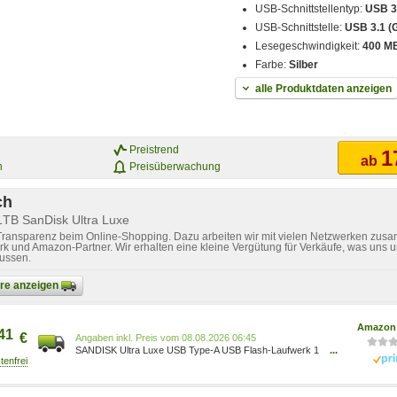
USB-Schnittstellentyp:
USB 3
USB-Schnittstelle:
USB 3.1 (
Lesegeschwindigkeit:
400 M
Farbe:
Silber
alle Produktdaten anzeigen
Preistrend
1
ab
n
Preisüberwachung
ch
1TB SanDisk Ultra Luxe
 Transparenz beim Online-Shopping. Dazu arbeiten wir mit vielen Netzwerken zusa
k und Amazon-Partner. Wir erhalten eine kleine Vergütung für Verkäufe, was uns u
lussen.
bare anzeigen
Amazon 
41
€
Preis vom 08.08.2026 06:45
SANDISK Ultra Luxe USB Type-A USB Flash-Laufwerk 1
...
TB (USB 3.2 Gen 1- und USB 3.0-fähig, 400 MB/s,
Passwortschutz, Software zur Datenwiederherstellung)
SDCZ74-1T00-G46 0619659211103 Elektronik &