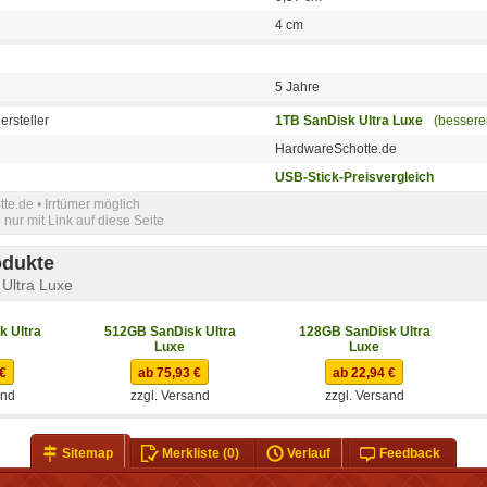
4 cm
5 Jahre
ersteller
1TB SanDisk Ultra Luxe
(bessere
HardwareSchotte.de
USB-Stick-Preisvergleich
e.de • Irrtümer möglich
nur mit Link auf diese Seite
odukte
Ultra Luxe
 Ultra
512GB SanDisk Ultra
128GB SanDisk Ultra
Luxe
Luxe
 €
ab 75,93 €
ab 22,94 €
and
zzgl. Versand
zzgl. Versand
Sitemap
Merkliste
(0)
Verlauf
Feedback