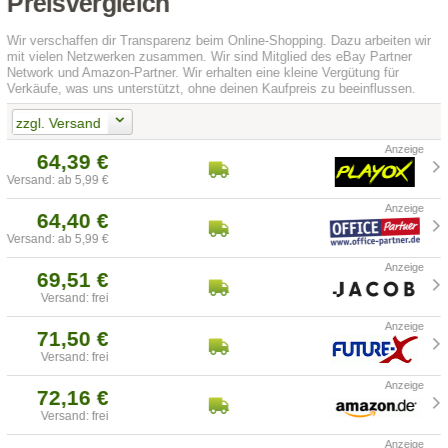
Preisvergleich
Wir verschaffen dir Transparenz beim Online-Shopping. Dazu arbeiten wir
mit vielen Netzwerken zusammen. Wir sind Mitglied des eBay Partner
Network und Amazon-Partner. Wir erhalten eine kleine Vergütung für
Verkäufe, was uns unterstützt, ohne deinen Kaufpreis zu beeinflussen.
zzgl. Versand
64,39 €
Versand: ab 5,99 €
64,40 €
Versand: ab 5,99 €
69,51 €
Versand: frei
71,50 €
Versand: frei
72,16 €
Versand: frei