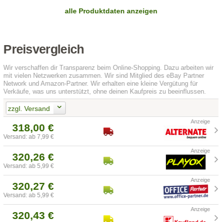
alle Produktdaten anzeigen
Preisvergleich
Wir verschaffen dir Transparenz beim Online-Shopping. Dazu arbeiten wir
mit vielen Netzwerken zusammen. Wir sind Mitglied des eBay Partner
Network und Amazon-Partner. Wir erhalten eine kleine Vergütung für
Verkäufe, was uns unterstützt, ohne deinen Kaufpreis zu beeinflussen.
zzgl. Versand
318,00 €
Versand: ab 7,99 €
320,26 €
Versand: ab 5,99 €
320,27 €
Versand: ab 5,99 €
320,43 €