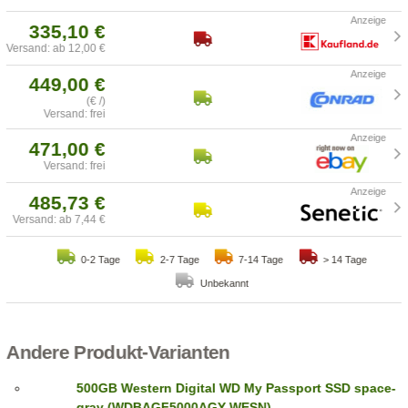
335,10 €
Versand: ab 12,00 €
449,00 €
(€ /)
Versand: frei
471,00 €
Versand: frei
485,73 €
Versand: ab 7,44 €
0-2 Tage
2-7 Tage
7-14 Tage
> 14 Tage
Unbekannt
Andere Produkt-Varianten
500GB Western Digital WD My Passport SSD space-
gray (WDBAGF5000AGY-WESN)