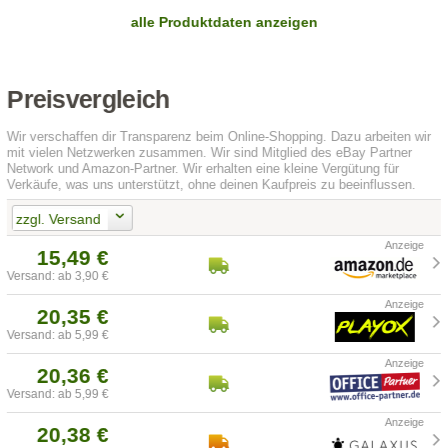
alle Produktdaten anzeigen
Preisvergleich
Wir verschaffen dir Transparenz beim Online-Shopping. Dazu arbeiten wir
mit vielen Netzwerken zusammen. Wir sind Mitglied des eBay Partner
Network und Amazon-Partner. Wir erhalten eine kleine Vergütung für
Verkäufe, was uns unterstützt, ohne deinen Kaufpreis zu beeinflussen.
zzgl. Versand
15,49 €
Versand: ab 3,90 €
20,35 €
Versand: ab 5,99 €
20,36 €
Versand: ab 5,99 €
20,38 €