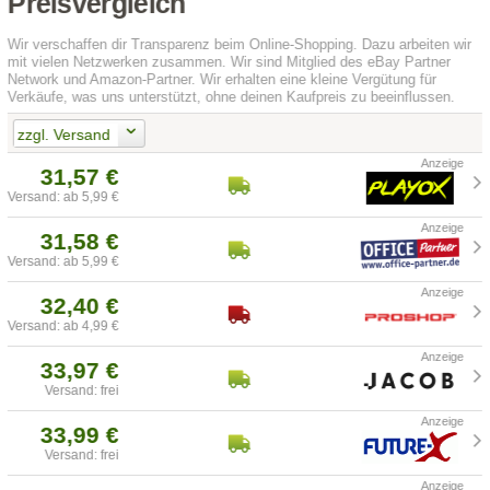
Preisvergleich
Wir verschaffen dir Transparenz beim Online-Shopping. Dazu arbeiten wir
mit vielen Netzwerken zusammen. Wir sind Mitglied des eBay Partner
Network und Amazon-Partner. Wir erhalten eine kleine Vergütung für
Verkäufe, was uns unterstützt, ohne deinen Kaufpreis zu beeinflussen.
zzgl. Versand
31,57 €
Versand: ab 5,99 €
31,58 €
Versand: ab 5,99 €
32,40 €
Versand: ab 4,99 €
33,97 €
Versand: frei
33,99 €
Versand: frei