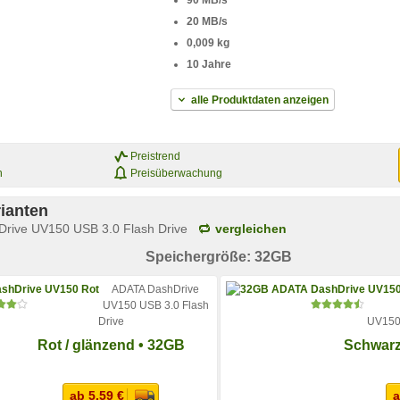
90 MB/s
20 MB/s
0,009 kg
10 Jahre
alle Produktdaten anzeigen
Preistrend
n
Preisüberwachung
ianten
rive UV150 USB 3.0 Flash Drive
vergleichen
Speichergröße: 32GB
ADATA DashDrive
UV150 USB 3.0 Flash
Drive
UV150 
Rot / glänzend • 32GB
Schwarz
ab 5,59 €
a