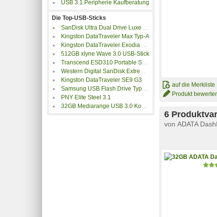
USB 3.1 Peripherie Kaufberatung
Die Top-USB-Sticks
SanDisk Ultra Dual Drive Luxe Type-C
Kingston DataTraveler Max Typ-A
Kingston DataTraveler Exodia M USB-Stick
512GB xlyne Wave 3.0 USB-Stick
Transcend ESD310 Portable SSD-Stick
Western Digital SanDisk Extreme PRO Dual Drive
Kingston DataTraveler SE9 G3
auf die Merkliste
Samsung USB Flash Drive Type-C
Produkt bewerte
PNY Elite Steel 3.1
32GB Mediarange USB 3.0 Kombo-Speicherstick mit Type-C
6 Produktvar
von
ADATA DashD