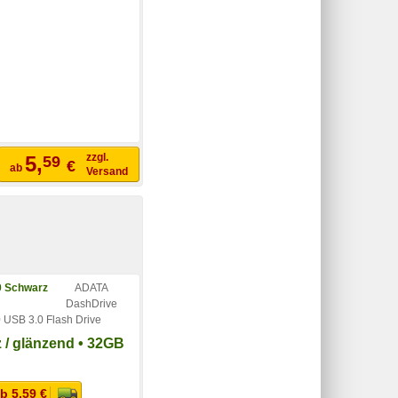
zzgl.
5,
59
€
ab
Versand
ADATA
DashDrive
USB 3.0 Flash Drive
 / glänzend • 32GB
b 5,59 €