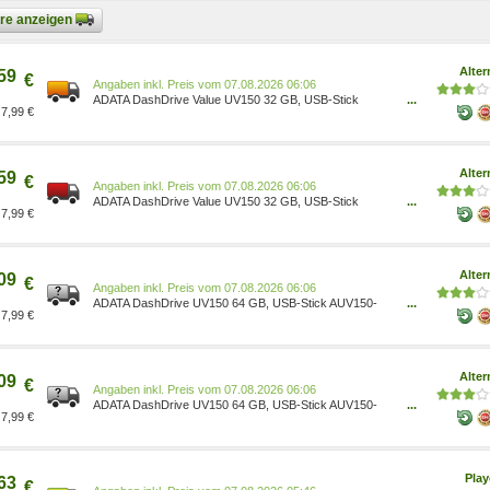
bare anzeigen
Alter
59
€
Preis vom 07.08.2026 06:06
ADATA DashDrive Value UV150 32 GB, USB-Stick
...
7,99 €
AUV150-32G-RBK schwarz, USB-A 3.2 Gen1
Geschwindigkeit: Lesen: max. 90 MB/s, Schreiben: max.
20 MB/s Funktionen: Kappe 1080999
Alter
59
€
Preis vom 07.08.2026 06:06
ADATA DashDrive Value UV150 32 GB, USB-Stick
...
7,99 €
AUV150-32G-RRD rot, USB-A 3.2 Gen1
Geschwindigkeit: Lesen: max. 90 MB/s, Schreiben: max.
20 MB/s Funktionen: Kappe 1081009
Alter
09
€
Preis vom 07.08.2026 06:06
ADATA DashDrive UV150 64 GB, USB-Stick AUV150-
...
7,99 €
64G-RRD rot, USB-A 3.2 Gen 1 Geschwindigkeit: Lesen:
max. 40 MB/s, Schreiben: max. 10 MB/s Funktionen:
Kappe 1503668
Alter
09
€
Preis vom 07.08.2026 06:06
ADATA DashDrive UV150 64 GB, USB-Stick AUV150-
...
7,99 €
64G-RBK schwarz/rot, USB-A 3.2 Gen 1
Geschwindigkeit: Lesen: max. 40 MB/s, Schreiben: max.
10 MB/s Funktionen: Kappe 1503665
Pla
63
€