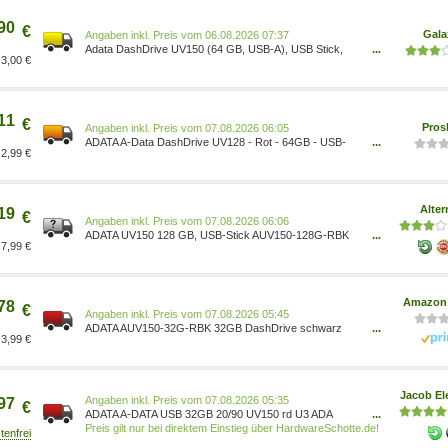
90
€
Gala
Preis vom 06.08.2026 07:37
Adata DashDrive UV150 (64 GB, USB-A), USB Stick,
...
3,00 €
Schwarz AUV150-64G-RBK
11
€
Pros
Preis vom 07.08.2026 06:05
ADATA A-Data DashDrive UV128 - Rot - 64GB - USB-
...
2,99 €
Stick 4713435799307
Alter
19
€
Preis vom 07.08.2026 06:06
ADATA UV150 128 GB, USB-Stick AUV150-128G-RBK
...
7,99 €
schwarz/rot, USB-A 3.2 Gen 1 Geschwindigkeit: Lesen:
max. 100 MB/s, Schreiben: max. 50 MB/s Funktionen:
Kappe 100011221
Amazon 
78
€
Preis vom 07.08.2026 05:45
ADATA AUV150-32G-RBK 32GB DashDrive schwarz
...
3,99 €
AUV150-32G-RBK 5054484763086 Computer &
Zubehör/Computer & Zubehör/Datenspeicher/Externe
Datenspeicher/USB-Sticks Computer & Zubehör/Arborist
Merchandising Root/Self Service/Special Features
Jacob El
Stores/a4cbee59
Preis vom 07.08.2026 05:35
97
€
ADATA A-DATA USB 32GB 20/90 UV150 rd U3 ADA
...
(AUV150-32G-RRD)
Preis gilt nur bei direktem Einstieg über HardwareSchotte.de!