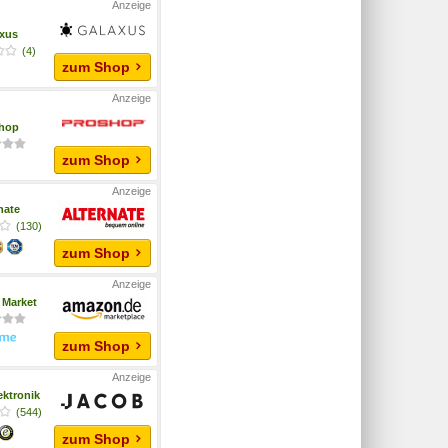
xus
(4)
zum Shop
hop
zum Shop
nate
(130)
zum Shop
Market
zum Shop
ektronik
(544)
zum Shop