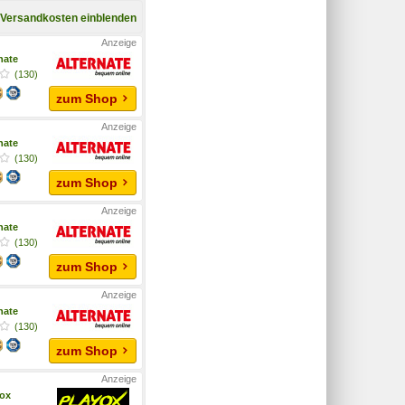
Versandkosten einblenden
nate
(130)
zum Shop
nate
(130)
zum Shop
nate
(130)
zum Shop
nate
(130)
zum Shop
yox