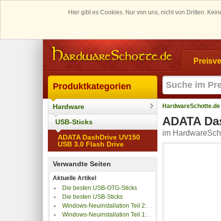
Hier gibt es Cookies. Nur von uns, nicht von Dritten. K
Preisve
Produktkategorien
Hardware
HardwareSchotte.de
ADATA Das
USB-Sticks
im HardwareScho
ADATA DashDrive UV150
USB 3.0 Flash Drive
Verwandte Seiten
Aktuelle Artikel
Die besten USB-OTG-Sticks
Die besten USB-Sticks
Windows-Neuinstallation Teil 2: Die vier besten Methoden Windows neu zu installieren!
Windows-Neuinstallation Teil 1: Datensicherung & Vorbereitung