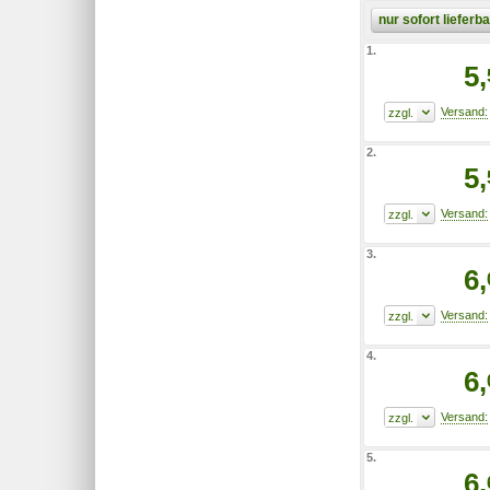
nur sofort liefer
1.
5,
2.
5,
3.
6,
4.
6,
5.
6,