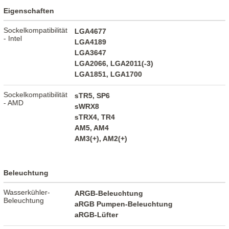
Eigenschaften
Sockelkompatibilität
LGA4677
- Intel
LGA4189
LGA3647
LGA2066, LGA2011(-3)
LGA1851, LGA1700
Sockelkompatibilität
sTR5, SP6
- AMD
sWRX8
sTRX4, TR4
AM5, AM4
AM3(+), AM2(+)
Beleuchtung
Wasserkühler-
ARGB-Beleuchtung
Beleuchtung
aRGB Pumpen-Beleuchtung
aRGB-Lüfter