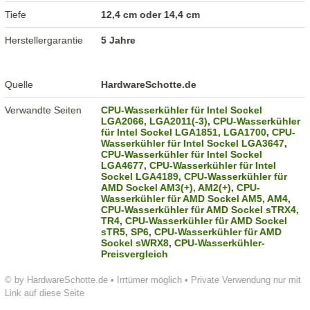
Tiefe
12,4 cm oder 14,4 cm
Herstellergarantie
5 Jahre
Quelle
HardwareSchotte.de
Verwandte Seiten
CPU-Wasserkühler für Intel Sockel
LGA2066, LGA2011(-3)
,
CPU-Wasserkühler
für Intel Sockel LGA1851, LGA1700
,
CPU-
Wasserkühler für Intel Sockel LGA3647
,
CPU-Wasserkühler für Intel Sockel
LGA4677
,
CPU-Wasserkühler für Intel
Sockel LGA4189
,
CPU-Wasserkühler für
AMD Sockel AM3(+), AM2(+)
,
CPU-
Wasserkühler für AMD Sockel AM5, AM4
,
CPU-Wasserkühler für AMD Sockel sTRX4,
TR4
,
CPU-Wasserkühler für AMD Sockel
sTR5, SP6
,
CPU-Wasserkühler für AMD
Sockel sWRX8
,
CPU-Wasserkühler-
Preisvergleich
© by HardwareSchotte.de • Irrtümer möglich • Private Verwendung nur mit
Link auf diese Seite