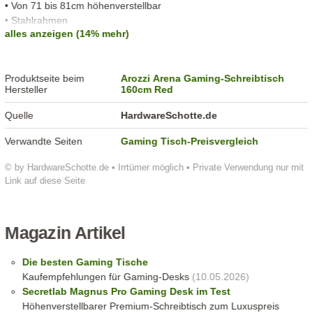
• Von 71 bis 81cm höhenverstellbar
• Stahlrahmen
alles anzeigen (14% mehr)
• Bis zu 80kg Tragfähigkeit
Produktseite beim
Arozzi Arena Gaming-Schreibtisch
Hersteller
160cm Red
Quelle
HardwareSchotte.de
Verwandte Seiten
Gaming Tisch-Preisvergleich
© by HardwareSchotte.de • Irrtümer möglich • Private Verwendung nur mit
Link auf diese Seite
Magazin Artikel
Die besten Gaming Tische
Kaufempfehlungen für Gaming-Desks
(10.05.2026)
Secretlab Magnus Pro Gaming Desk im Test
Höhenverstellbarer Premium-Schreibtisch zum Luxuspreis