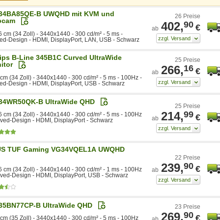
34BA85QE-B UWQHD mit KVM und
26 Preise
bcam
402,
90
€
ab
6 cm (34 Zoll) - 3440x1440 - 300 cd/m² - 5 ms -
ed-Design - HDMI, DisplayPort, LAN, USB - Schwarz
lips B-Line 345B1C Curved UltraWide
25 Preise
itor
266,
16
€
ab
 cm (34 Zoll) - 3440x1440 - 300 cd/m² - 5 ms - 100Hz -
ed-Design - HDMI, DisplayPort, USB - Schwarz
34WR50QK-B UltraWide QHD
25 Preise
214,
99
6 cm (34 Zoll) - 3440x1440 - 300 cd/m² - 5 ms - 100Hz
€
ab
rved-Design - HDMI, DisplayPort - Schwarz
S TUF Gaming VG34VQEL1A UWQHD
22 Preise
239,
90
€
6 cm (34 Zoll) - 3440x1440 - 300 cd/m² - 1 ms - 100Hz
ab
rved-Design - HDMI, DisplayPort, USB - Schwarz
35BN77CP-B UltraWide QHD
23 Preise
269,
90
€
 cm (35 Zoll) - 3440x1440 - 300 cd/m² - 5 ms - 100Hz
ab