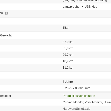
(neigbar) • VESA Wall Mounting
Lautsprecher • USB-Hub
den
-
Titan
Gewicht
82,9 cm
55,8 cm
29,7 cm
10,9 cm
11,1 kg
3 Jahre
0.2325 x 0.2325 mm
ersteller
Produktlink vorschlagen
Curved Monitor, Pivot Monitor, Ultr
HardwareSchotte.de