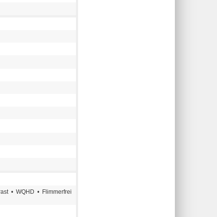
rast • WQHD • Flimmerfrei