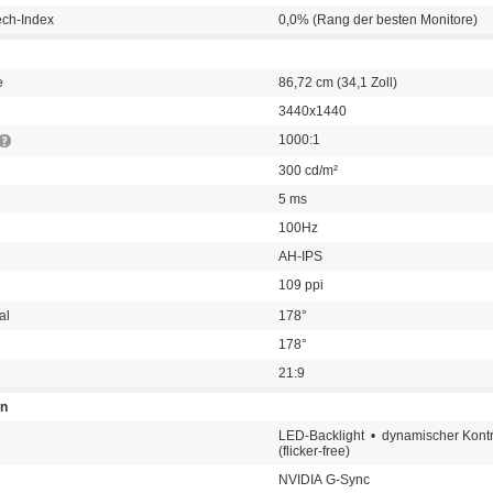
ech-Index
0,0% (Rang der besten Monitore)
e
86,72 cm (34,1 Zoll)
3440x1440
1000:1
300 cd/m²
5 ms
100Hz
AH-IPS
109 ppi
al
178°
178°
21:9
en
n
LED-Backlight • dynamischer Kont
(flicker-free)
NVIDIA G-Sync