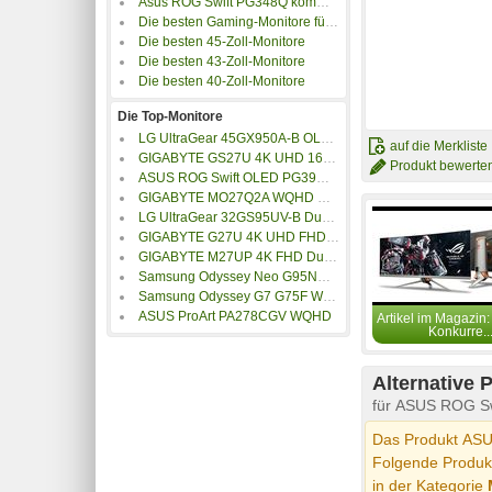
Asus ROG Swift PG348Q kommt in den Handel
Die besten Gaming-Monitore für Valorant
Die besten 45-Zoll-Monitore
Die besten 43-Zoll-Monitore
Die besten 40-Zoll-Monitore
Die Top-Monitore
LG UltraGear 45GX950A-B OLED 5K2K
auf die Merkliste
GIGABYTE GS27U 4K UHD 160Hz
Produkt bewerte
ASUS ROG Swift OLED PG39WCDM Ultrawide
GIGABYTE MO27Q2A WQHD QD-OLED
LG UltraGear 32GS95UV-B Dual-Mode OLED 4K UHD
GIGABYTE G27U 4K UHD FHD Dual-Mode 160Hz
GIGABYTE M27UP 4K FHD Dual-Mode
Samsung Odyssey Neo G95NC S57CG954NU Dual UHD
Samsung Odyssey G7 G75F WUHD S40FG756EU
ASUS ProArt PA278CGV WQHD
Artikel im Magazin:
Konkurre..
Alternative 
für ASUS ROG S
Das Produkt ASUS
Folgende Produkt
in der Kategorie