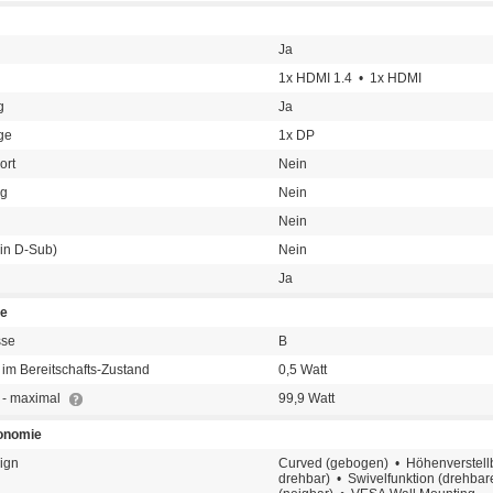
Ja
1x HDMI 1.4 • 1x HDMI
g
Ja
ge
1x DP
ort
Nein
ng
Nein
Nein
in D-Sub)
Nein
Ja
te
sse
B
im Bereitschafts-Zustand
0,5 Watt
 - maximal
99,9 Watt
onomie
ign
Curved (gebogen) • Höhenverstellb
drehbar) • Swivelfunktion (drehbare