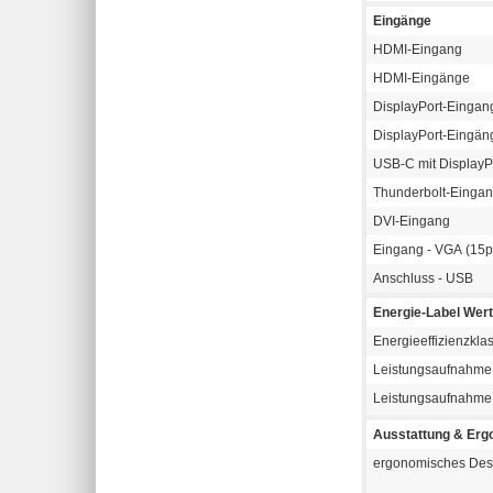
Eingänge
HDMI-Eingang
HDMI-Eingänge
DisplayPort-Eingan
DisplayPort-Eingän
USB-C mit DisplayP
Thunderbolt-Einga
DVI-Eingang
Eingang - VGA (15p
Anschluss - USB
Energie-Label Wer
Energieeffizienzkla
Leistungsaufnahme 
Leistungsaufnahme
Ausstattung & Erg
ergonomisches Des