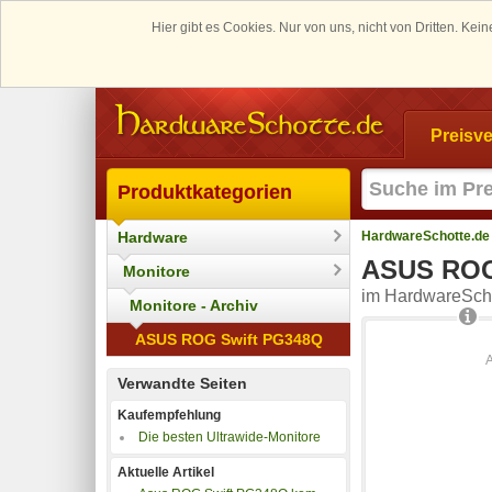
Hier gibt es Cookies. Nur von uns, nicht von Dritten. K
Preisve
Produktkategorien
Hardware
HardwareSchotte.de
ASUS ROG
Monitore
im HardwareScho
Monitore - Archiv
ASUS ROG Swift PG348Q
Verwandte Seiten
Kaufempfehlung
Die besten Ultrawide-Monitore
Aktuelle Artikel