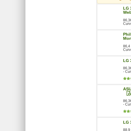
LG 
We
86,3
Curv
Phi
Mon
86,4
Curv
LG 
86,3
- Cu
ASU
86,3
- Cu
LG 
88,9