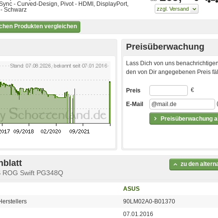
Sync - Curved-Design, Pivot - HDMI, DisplayPort,
- Schwarz
ichen Produkten vergleichen
Preisüberwachung
Lass Dich von uns benachrichtigen
den von Dir angegebenen Preis fäll
€
Preis
E-Mail
Preisüberwachung ak
blatt
zu den alter
S ROG Swift PG348Q
ASUS
erstellers
90LM02A0-B01370
07.01.2016