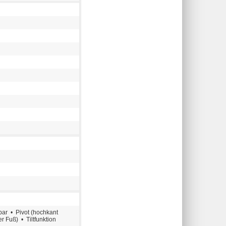
ar • Pivot (hochkant
r Fuß) • Tiltfunktion