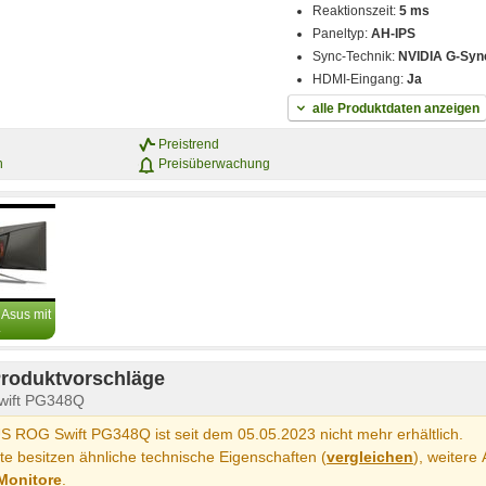
Reaktionszeit:
5 ms
Paneltyp:
AH-IPS
Sync-Technik:
NVIDIA G-Syn
HDMI-Eingang:
Ja
alle Produktdaten anzeigen
Preistrend
n
Preisüberwachung
 Asus mit
.
Produktvorschläge
wift PG348Q
 ROG Swift PG348Q ist seit dem 05.05.2023 nicht mehr erhältlich.
e besitzen ähnliche technische Eigenschaften (
vergleichen
), weitere 
Monitore
.