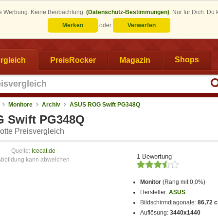
eine Werbung. Keine Beobachtung.
(Datenschutz-Bestimmungen)
.
Nur für Dich. Du
Merken
oder
Verwerfen
rgleich
PreisRocker
Magazin
Shops
Monitore
Archiv
ASUS ROG Swift PG348Q
 Swift PG348Q
tte Preisvergleich
Quelle:
Icecat.de
1 Bewertung
Monitor
(Rang mit 0,0%)
Hersteller:
ASUS
Bildschirmdiagonale:
86,72 c
Auflösung:
3440x1440