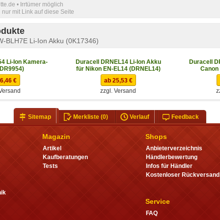
e.de • Irrtümer möglich
nur mit Link auf diese Seite
odukte
W-BLH7E Li-Ion Akku (0K17346)
4 Li-Ion Kamera-
Duracell DRNEL14 Li-Ion Akku
Duracell D
(DR9954)
für Nikon EN-EL14 (DRNEL14)
Canon 
6,46 €
ab 25,53 €
 Versand
zzgl. Versand
z
Sitemap
Merkliste
(0)
Verlauf
Feedback
Magazin
Shops
Artikel
Anbieterverzeichnis
Kaufberatungen
Händlerbewertung
Tests
Infos für Händler
Kostenloser Rückversand
ik
Service
FAQ