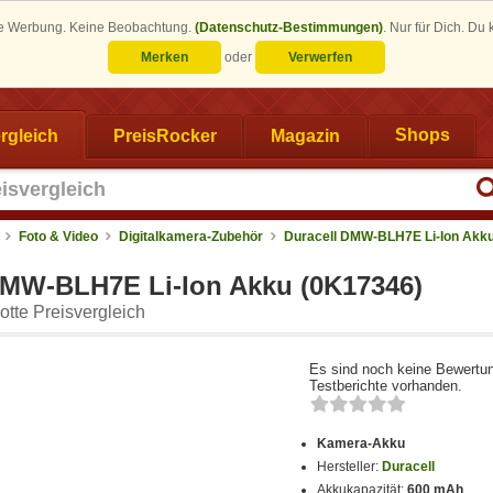
eine Werbung. Keine Beobachtung.
(Datenschutz-Bestimmungen)
.
Nur für Dich. Du
Merken
oder
Verwerfen
rgleich
PreisRocker
Magazin
Shops
Foto & Video
Digitalkamera-Zubehör
Duracell DMW-BLH7E Li-Ion Akk
DMW-BLH7E Li-Ion Akku (0K17346)
tte Preisvergleich
Es sind noch keine Bewertu
Testberichte vorhanden.
Kamera-Akku
Hersteller:
Duracell
Akkukapazität:
600 mAh