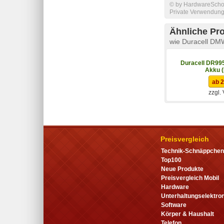
© by HardwareSchott
Private Verwendung 
Ähnliche Pr
wie Duracell DM
Duracell DR995
Akku 
ab 2
zzgl.
Preisvergleich
Technik-Schnäppchen
Top100
Neue Produkte
Preisvergleich Mobil
Hardware
Unterhaltungselektron
Software
Körper & Haushalt
Telefon