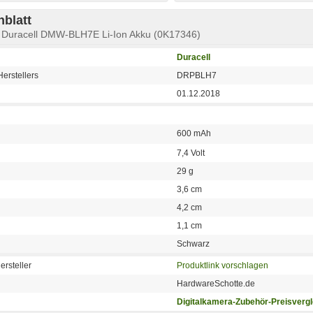
blatt
 Duracell DMW-BLH7E Li-Ion Akku (0K17346)
Duracell
erstellers
DRPBLH7
01.12.2018
600 mAh
7,4 Volt
29 g
3,6 cm
4,2 cm
1,1 cm
Schwarz
ersteller
Produktlink vorschlagen
HardwareSchotte.de
Digitalkamera-Zubehör-Preisvergl