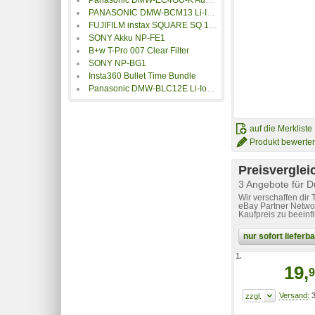
PANASONIC DMW-BCM13 Li-Ion-Akku
FUJIFILM instax SQUARE SQ 1 Kameratasche
SONY Akku NP-FE1
B+w T-Pro 007 Clear Filter
SONY NP-BG1
Insta360 Bullet Time Bundle
Panasonic DMW-BLC12E Li-Ionen Akku
auf die Merkliste
Produkt bewerte
Preisverglei
3 Angebote für 
Wir verschaffen dir
eBay Partner Networ
Kaufpreis zu beeinf
nur sofort liefer
1.
19,
9
3