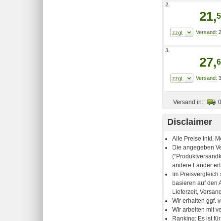
2.
21,
5
2
3.
27,
6
3
Versand in:
Disclaimer