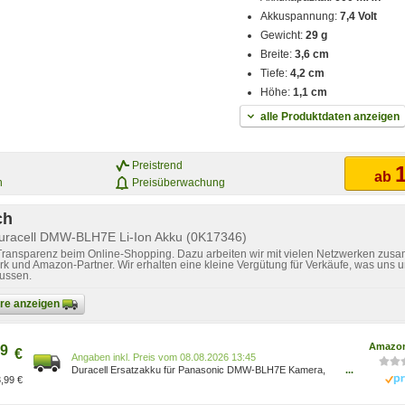
Akkuspannung:
7,4 Volt
Gewicht:
29 g
Breite:
3,6 cm
Tiefe:
4,2 cm
Höhe:
1,1 cm
alle Produktdaten anzeigen
Preistrend
1
ab
n
Preisüberwachung
ch
Duracell DMW-BLH7E Li-Ion Akku (0K17346)
 Transparenz beim Online-Shopping. Dazu arbeiten wir mit vielen Netzwerken zusa
k und Amazon-Partner. Wir erhalten eine kleine Vergütung für Verkäufe, was uns u
lussen.
bare anzeigen
Amazon
9
€
Preis vom 08.08.2026 13:45
Duracell Ersatzakku für Panasonic DMW-BLH7E Kamera,
...
,99 €
Schwarz 0K17346 5055190171653 Elektronik &
Foto/Elektronik & Foto/Kamera & Foto/Kamera- &