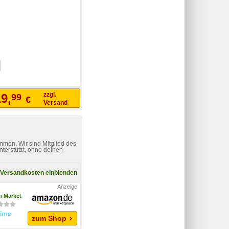
zzgl.
9,
99
€
Versand
mmen. Wir sind Mitglied des
nterstützt, ohne deinen
Versandkosten einblenden
 Market
zum Shop