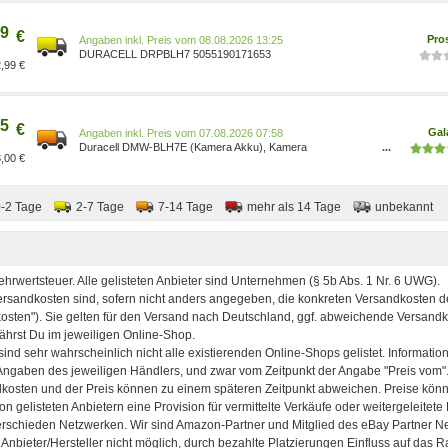
Fotozubehör/Akkus, Ladegeräte & Netzteile für
Kameras/Ersatzakkus für Kamera & Camcorder/Kamera-
9
Akkus Elektr
€
Pro
Preis vom 08.08.2026 13:25
DURACELL DRPBLH7 5055190171653
,99 €
5
€
Gal
Preis vom 07.08.2026 07:58
Duracell DMW-BLH7E (Kamera Akku), Kamera
...
,00 €
Stromversorgung, Schwarz DRPBLH7
0-2 Tage
2-7 Tage
7-14 Tage
mehr als 14 Tage
unbekannt