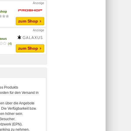
shop
zum Shop
axus
(4)
zum Shop