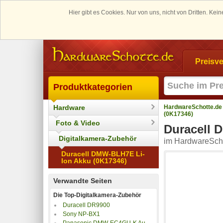
Hier gibt es Cookies. Nur von uns, nicht von Dritten. K
Preisve
Produktkategorien
Hardware
HardwareSchotte.de
(0K17346)
Foto & Video
Duracell 
Digitalkamera-Zubehör
im HardwareScho
Duracell DMW-BLH7E Li-
Ion Akku (0K17346)
Verwandte Seiten
Die Top-Digitalkamera-Zubehör
Duracell DR9900
Sony NP-BX1
Panasonic DMW-EC4GU-K Augenmuschel für Lumix G9