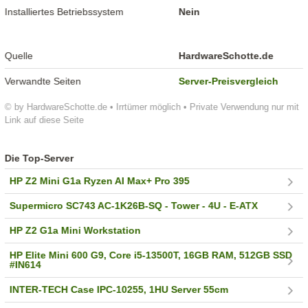
Installiertes Betriebssystem
Nein
Quelle
HardwareSchotte.de
Verwandte Seiten
Server-Preisvergleich
© by HardwareSchotte.de • Irrtümer möglich • Private Verwendung nur mit
Link auf diese Seite
Die Top-Server
HP Z2 Mini G1a Ryzen AI Max+ Pro 395
Supermicro SC743 AC-1K26B-SQ - Tower - 4U - E-ATX
HP Z2 G1a Mini Workstation
HP Elite Mini 600 G9, Core i5-13500T, 16GB RAM, 512GB SSD
#IN614
INTER-TECH Case IPC-10255, 1HU Server 55cm