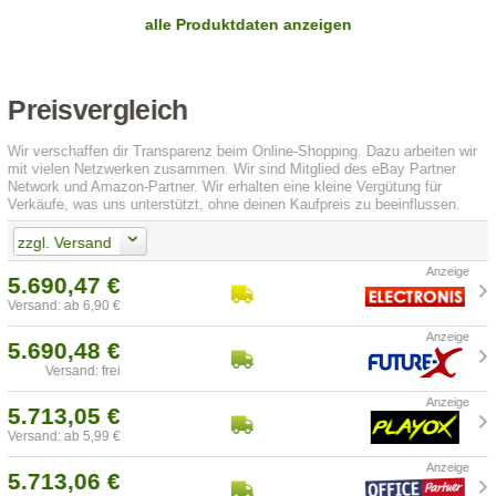
alle Produktdaten anzeigen
Preisvergleich
Wir verschaffen dir Transparenz beim Online-Shopping. Dazu arbeiten wir
mit vielen Netzwerken zusammen. Wir sind Mitglied des eBay Partner
Network und Amazon-Partner. Wir erhalten eine kleine Vergütung für
Verkäufe, was uns unterstützt, ohne deinen Kaufpreis zu beeinflussen.
zzgl. Versand
5.690,47 €
Versand: ab 6,90 €
5.690,48 €
Versand: frei
5.713,05 €
Versand: ab 5,99 €
5.713,06 €