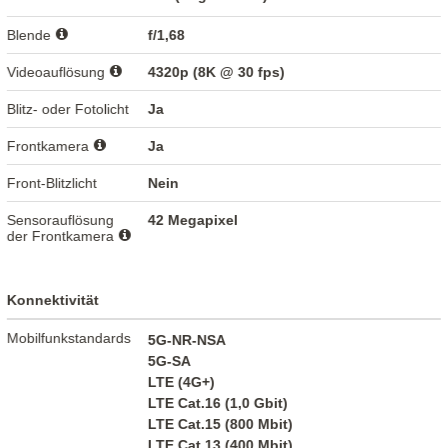
Blende
f/1,68
Videoauflösung
4320p (8K @ 30 fps)
Blitz- oder Fotolicht
Ja
Frontkamera
Ja
Front-Blitzlicht
Nein
Sensorauflösung
42 Megapixel
der Frontkamera
Konnektivität
Mobilfunkstandards
5G-NR-NSA
5G-SA
LTE (4G+)
LTE Cat.16 (1,0 Gbit)
LTE Cat.15 (800 Mbit)
LTE Cat.13 (400 Mbit)