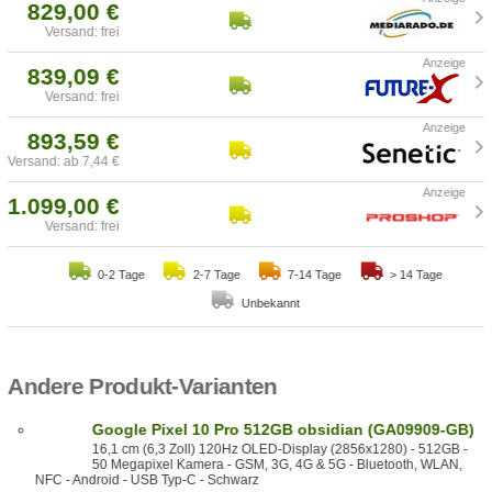
829,00 €
Versand: frei
839,09 €
Versand: frei
893,59 €
Versand: ab 7,44 €
1.099,00 €
Versand: frei
0-2 Tage
2-7 Tage
7-14 Tage
> 14 Tage
Unbekannt
Andere Produkt-Varianten
Google Pixel 10 Pro 512GB obsidian (GA09909-GB)
16,1 cm (6,3 Zoll) 120Hz OLED-Display (2856x1280) - 512GB -
50 Megapixel Kamera - GSM, 3G, 4G & 5G - Bluetooth, WLAN,
NFC - Android - USB Typ-C - Schwarz