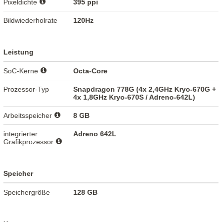
Pixeldichte
395 ppi
Bildwiederholrate
120Hz
Leistung
SoC-Kerne
Octa-Core
Prozessor-Typ
Snapdragon 778G (4x 2,4GHz Kryo-670G +
4x 1,8GHz Kryo-670S / Adreno-642L)
Arbeitsspeicher
8 GB
integrierter
Adreno 642L
Grafikprozessor
Speicher
Speichergröße
128 GB