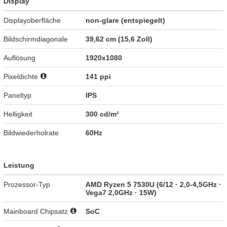
Display
Displayoberfläche
non-glare (entspiegelt)
Bildschirmdiagonale
39,62 cm (15,6 Zoll)
Auflösung
1920x1080
Pixeldichte
141 ppi
Paneltyp
IPS
Helligkeit
300 cd/m²
Bildwiederholrate
60Hz
Leistung
Prozessor-Typ
AMD Ryzen 5 7530U (6/12 · 2,0-4,5GHz ·
Vega7 2,0GHz · 15W)
Mainboard Chipsatz
SoC