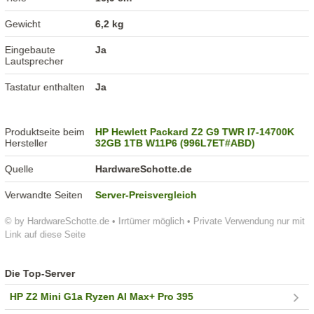
Gewicht
6,2 kg
Eingebaute
Ja
Lautsprecher
Tastatur enthalten
Ja
Produktseite beim
HP Hewlett Packard Z2 G9 TWR I7-14700K
Hersteller
32GB 1TB W11P6 (996L7ET#ABD)
Quelle
HardwareSchotte.de
Verwandte Seiten
Server-Preisvergleich
© by HardwareSchotte.de • Irrtümer möglich • Private Verwendung nur mit
Link auf diese Seite
Die Top-Server
HP Z2 Mini G1a Ryzen AI Max+ Pro 395